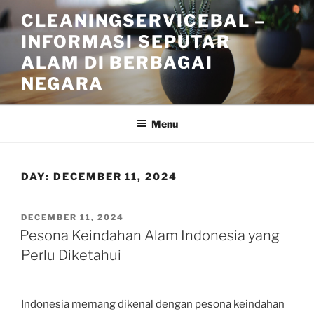
Skip
CLEANINGSERVICEBAL –
to
INFORMASI SEPUTAR
content
ALAM DI BERBAGAI
NEGARA
Menu
DAY:
DECEMBER 11, 2024
POSTED
DECEMBER 11, 2024
ON
Pesona Keindahan Alam Indonesia yang
Perlu Diketahui
Indonesia memang dikenal dengan pesona keindahan