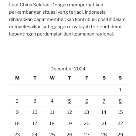
Laut China Selatan. Dengan memperhatikan
perkembangan situasi yang terjadi, Indonesia
diharapkan dapat memberikan kontribusi positif dalam
menyelesaikan ketegangan di wilayah tersebut demi
kepentingan perdamaian dan keamanan regional.
December 2024
M
T
W
T
F
S
S
1
2
3
4
5
6
7
8
9
10
11
12
13
14
15
16
17
18
19
20
21
22
23
24
25
26
27
28
29