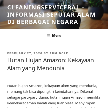
Skip
CLEANINGSERVICEBAL –
to
INFORMASI SEPUTAR ALAM
content
DI BERBAGAI NEGARA
Menu
POSTED
FEBRUARY 27, 2026
BY
ADMINCLE
ON
Hutan Hujan Amazon: Kekayaan
Alam yang Mendunia
Hutan hujan Amazon, kekayaan alam yang mendunia,
memang tak bisa dipungkiri keindahannya. Dikenal
sebagai paru-paru dunia, hutan hujan Amazon memiliki
keanekaragaman hayati yang luar biasa. Menyimpan