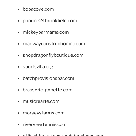
bobacove.com
phoone24brookfield.com
mickeybarmama.com
roadwayconstructioninc.com
shopdragonflyboutique.com
sportszilla.org
batchprovisionsbar.com
brasserie-gobette.com
musicrearte.com
morseysfarms.com
riverviewtennis.com
official-kelly-toys-squishmallows.com