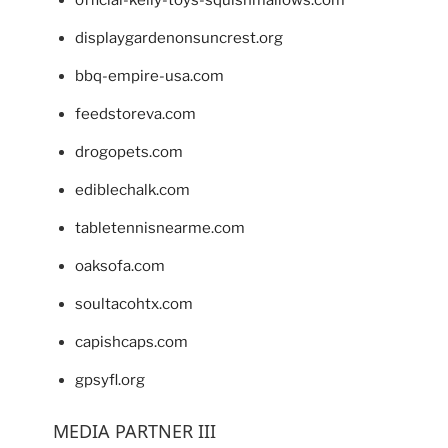
displaygardenonsuncrest.org
bbq-empire-usa.com
feedstoreva.com
drogopets.com
ediblechalk.com
tabletennisnearme.com
oaksofa.com
soultacohtx.com
capishcaps.com
gpsyfl.org
MEDIA PARTNER III