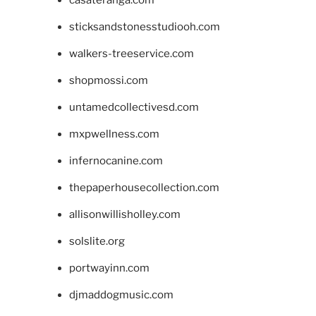
casateranga.com
sticksandstonesstudiooh.com
walkers-treeservice.com
shopmossi.com
untamedcollectivesd.com
mxpwellness.com
infernocanine.com
thepaperhousecollection.com
allisonwillisholley.com
solslite.org
portwayinn.com
djmaddogmusic.com