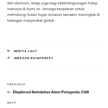
dan ekonomi, tetapi juga bagi keberlangsungan hidup
manusia di bumi ini. Semoga kesadaran untuk
melindungi hutan hujan Amazon semakin meningkat di
kalangan masyarakat global.
CATEGORIES
BERITA LAUT
TAGS
AMAZON RAINFOREST
Post
Previous
PREVIOUS
navigation
Post
Eksplorasi Keindahan Alam Patagonia, Chili
Next
NEXT