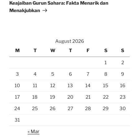
Post
Keajaiban Gurun Sahara: Fakta Menarik dan
Menakjubkan
August 2026
M
T
W
T
F
S
S
1
2
3
4
5
6
7
8
9
10
11
12
13
14
15
16
17
18
19
20
21
22
23
24
25
26
27
28
29
30
31
« Mar