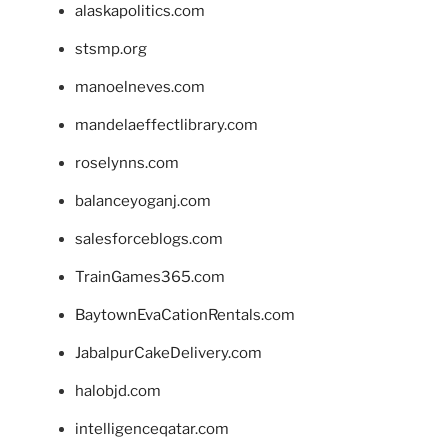
alaskapolitics.com
stsmp.org
manoelneves.com
mandelaeffectlibrary.com
roselynns.com
balanceyoganj.com
salesforceblogs.com
TrainGames365.com
BaytownEvaCationRentals.com
JabalpurCakeDelivery.com
halobjd.com
intelligenceqatar.com