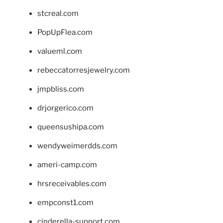
stcreal.com
PopUpFlea.com
valueml.com
rebeccatorresjewelry.com
jmpbliss.com
drjorgerico.com
queensushipa.com
wendyweimerdds.com
ameri-camp.com
hrsreceivables.com
empconst1.com
cinderella-support.com