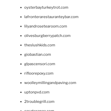
oysterbayturkeytrot.com
lafronterarestauranteybar.com
lilyandrosetearoom.com
olivesburgberrypatch.com
theslushkids.com
giobastian.com
glpascensori.com
rifloorepoxy.com
woolleymillingandpaving.com
uptonpvd.com
2troublegrill.com