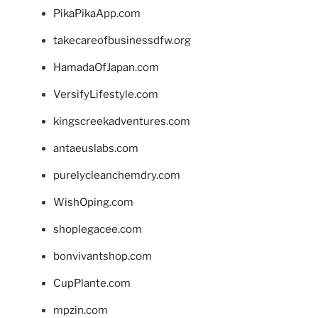
PikaPikaApp.com
takecareofbusinessdfw.org
HamadaOfJapan.com
VersifyLifestyle.com
kingscreekadventures.com
antaeuslabs.com
purelycleanchemdry.com
WishOping.com
shoplegacee.com
bonvivantshop.com
CupPlante.com
mpzin.com