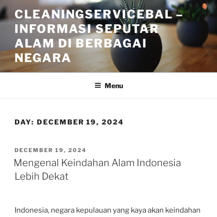
Skip
CLEANINGSERVICEBAL –
to
INFORMASI SEPUTAR
content
ALAM DI BERBAGAI
NEGARA
Menu
DAY:
DECEMBER 19, 2024
POSTED
DECEMBER 19, 2024
ON
Mengenal Keindahan Alam Indonesia
Lebih Dekat
Indonesia, negara kepulauan yang kaya akan keindahan