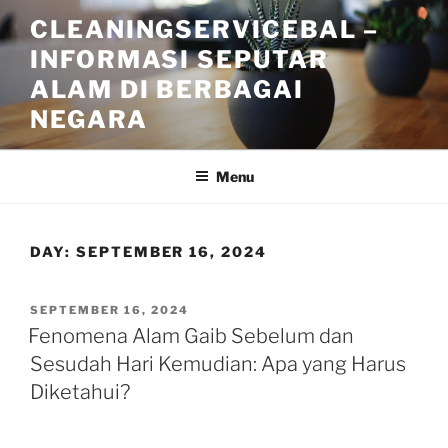
Skip
CLEANINGSERVICEBAL –
to
INFORMASI SEPUTAR
content
ALAM DI BERBAGAI
NEGARA
Menu
DAY:
SEPTEMBER 16, 2024
POSTED
SEPTEMBER 16, 2024
ON
Fenomena Alam Gaib Sebelum dan
Sesudah Hari Kemudian: Apa yang Harus
Diketahui?