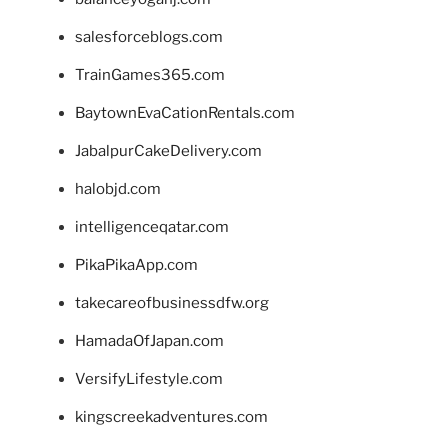
salesforceblogs.com
TrainGames365.com
BaytownEvaCationRentals.com
JabalpurCakeDelivery.com
halobjd.com
intelligenceqatar.com
PikaPikaApp.com
takecareofbusinessdfw.org
HamadaOfJapan.com
VersifyLifestyle.com
kingscreekadventures.com