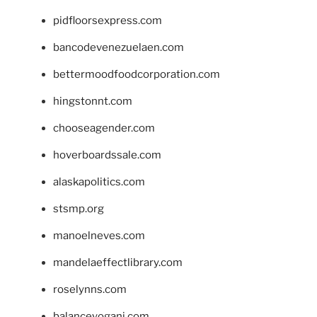
pidfloorsexpress.com
bancodevenezuelaen.com
bettermoodfoodcorporation.com
hingstonnt.com
chooseagender.com
hoverboardssale.com
alaskapolitics.com
stsmp.org
manoelneves.com
mandelaeffectlibrary.com
roselynns.com
balanceyoganj.com