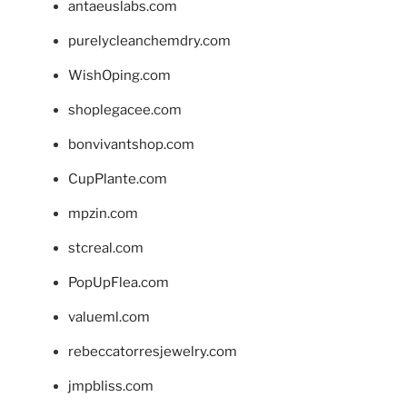
antaeuslabs.com
purelycleanchemdry.com
WishOping.com
shoplegacee.com
bonvivantshop.com
CupPlante.com
mpzin.com
stcreal.com
PopUpFlea.com
valueml.com
rebeccatorresjewelry.com
jmpbliss.com