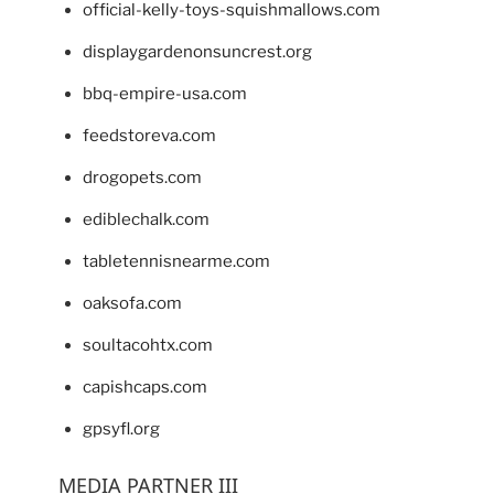
official-kelly-toys-squishmallows.com
displaygardenonsuncrest.org
bbq-empire-usa.com
feedstoreva.com
drogopets.com
ediblechalk.com
tabletennisnearme.com
oaksofa.com
soultacohtx.com
capishcaps.com
gpsyfl.org
MEDIA PARTNER III