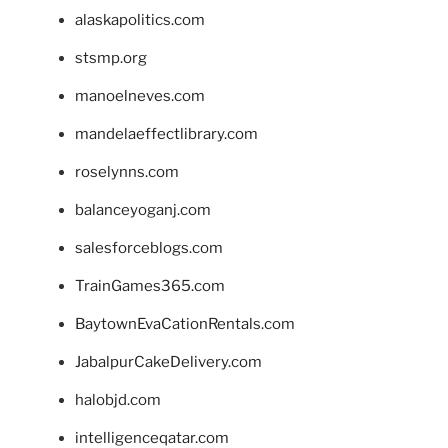
alaskapolitics.com
stsmp.org
manoelneves.com
mandelaeffectlibrary.com
roselynns.com
balanceyoganj.com
salesforceblogs.com
TrainGames365.com
BaytownEvaCationRentals.com
JabalpurCakeDelivery.com
halobjd.com
intelligenceqatar.com