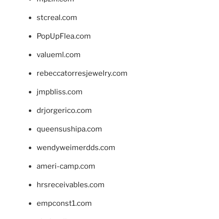
stcreal.com
PopUpFlea.com
valueml.com
rebeccatorresjewelry.com
jmpbliss.com
drjorgerico.com
queensushipa.com
wendyweimerdds.com
ameri-camp.com
hrsreceivables.com
empconst1.com