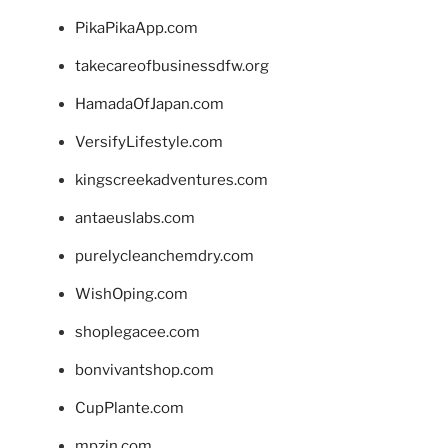
PikaPikaApp.com
takecareofbusinessdfw.org
HamadaOfJapan.com
VersifyLifestyle.com
kingscreekadventures.com
antaeuslabs.com
purelycleanchemdry.com
WishOping.com
shoplegacee.com
bonvivantshop.com
CupPlante.com
mpzin.com