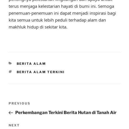
terus menjaga kelestarian hayati di bumi ini. Semoga
penemuan-penemuan ini dapat menjadi inspirasi bagi
kita semua untuk lebih peduli terhadap alam dan
makhluk hidup di sekitar kita.
CATEGORIES
BERITA ALAM
TAGS
BERITA ALAM TERKINI
Post
Previous
PREVIOUS
navigation
Post
Perkembangan Terkini Berita Hutan di Tanah Air
Next
NEXT