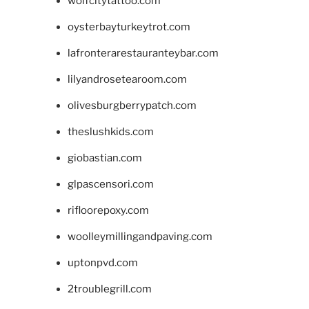
wolfcitytattoo.com
oysterbayturkeytrot.com
lafronterarestauranteybar.com
lilyandrosetearoom.com
olivesburgberrypatch.com
theslushkids.com
giobastian.com
glpascensori.com
rifloorepoxy.com
woolleymillingandpaving.com
uptonpvd.com
2troublegrill.com