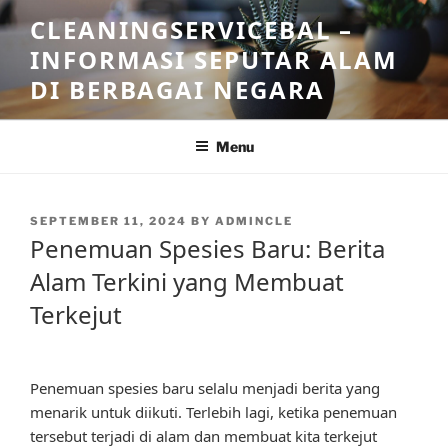
Skip
CLEANINGSERVICEBAL –
to
INFORMASI SEPUTAR ALAM
content
DI BERBAGAI NEGARA
Menu
POSTED
SEPTEMBER 11, 2024
BY
ADMINCLE
ON
Penemuan Spesies Baru: Berita
Alam Terkini yang Membuat
Terkejut
Penemuan spesies baru selalu menjadi berita yang
menarik untuk diikuti. Terlebih lagi, ketika penemuan
tersebut terjadi di alam dan membuat kita terkejut