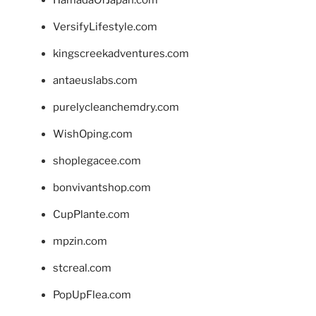
HamadaOfJapan.com
VersifyLifestyle.com
kingscreekadventures.com
antaeuslabs.com
purelycleanchemdry.com
WishOping.com
shoplegacee.com
bonvivantshop.com
CupPlante.com
mpzin.com
stcreal.com
PopUpFlea.com