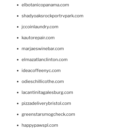
elbotanicopanama.com
shadyoaksrockportrvpark.com
jccoinlaundry.com
kautorepair.com
marjaeswinebar.com
elmazatlanclinton.com
ideacoffeenyc.com
odieschillicothe.com
lacantinitagalesburg.com
pizzadeliverybristol.com
greenstarsmogcheck.com
happypawspl.com