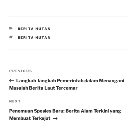
CATEGORIES
BERITA HUTAN
TAGS
BERITA HUTAN
Post
Previous
PREVIOUS
navigation
Post
Langkah-langkah Pemerintah dalam Menangani
Masalah Berita Laut Tercemar
Next
NEXT
Post
Penemuan Spesies Baru: Berita Alam Terkini yang
Membuat Terkejut