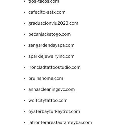
tios-tacos.com
cafecito-satx.com
graduacionviu2023.com
pecanjackstogo.com
zengardendayspa.com
sparklejewelryinc.com
ironcladtattoostudio.com
bruinshome.com
annascleaningsvc.com
wolfcitytattoo.com
oysterbayturkeytrot.com
lafronterarestauranteybar.com