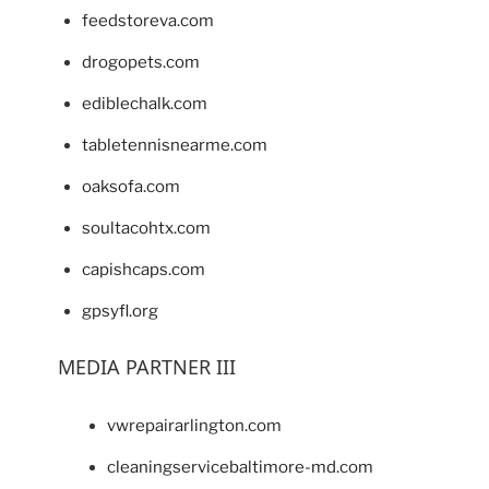
feedstoreva.com
drogopets.com
ediblechalk.com
tabletennisnearme.com
oaksofa.com
soultacohtx.com
capishcaps.com
gpsyfl.org
MEDIA PARTNER III
vwrepairarlington.com
cleaningservicebaltimore-md.com