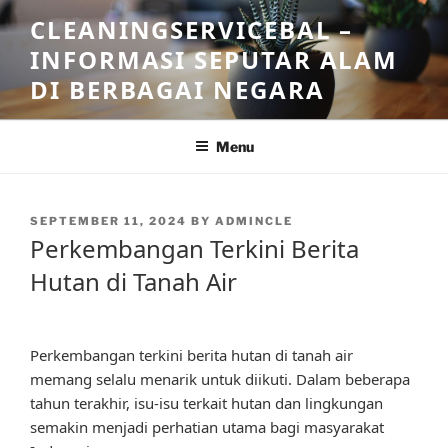
Skip
CLEANINGSERVICEBAL –
to
INFORMASI SEPUTAR ALAM
content
DI BERBAGAI NEGARA
Menu
POSTED
SEPTEMBER 11, 2024
BY
ADMINCLE
ON
Perkembangan Terkini Berita
Hutan di Tanah Air
Perkembangan terkini berita hutan di tanah air
memang selalu menarik untuk diikuti. Dalam beberapa
tahun terakhir, isu-isu terkait hutan dan lingkungan
semakin menjadi perhatian utama bagi masyarakat