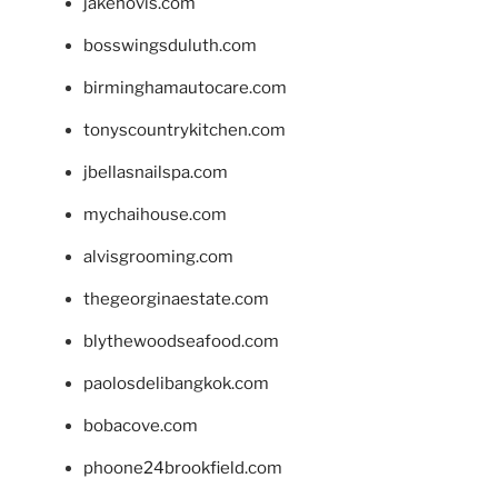
jakehovis.com
bosswingsduluth.com
birminghamautocare.com
tonyscountrykitchen.com
jbellasnailspa.com
mychaihouse.com
alvisgrooming.com
thegeorginaestate.com
blythewoodseafood.com
paolosdelibangkok.com
bobacove.com
phoone24brookfield.com