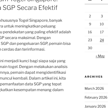
SGP Secara Efektif
2
3
khususnya Togel Singapore, banyak
9
10
ara untuk meningkatkan peluang
u pendekatan yang paling efektif adalah
16
17
P secara maksimal. Dengan
23
24
 SGP dan pengeluaran SGP, pemain bisa
30
cerdas dan terinformasi.
« May
ni menjadi kunci bagi siapa saja yang
main togel. Dengan melakukan analisis
umnya, pemain dapat mengidentifikasi
ARCHIVES
ncul kembali. Dalam artikel ini, kita
pemanfaatan data SGP yang tepat
March 2026
gkatkan kesempatan menang dalam
February 2026
January 2026