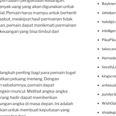
iplin dalam pengelolaan keuangan.
Baytown
anyak uang yang akan digunakan untuk
ial. Pemain harus mampu untuk berhenti
Jabalpu
sebut, meskipun hasil permainan tidak
halobjd
ian, pemain dapat menikmati permainan
intellig
keuangan yang bisa timbul dari
PikaPik
takecar
Hamada
VersifyL
 langkah penting bagi para pemain togel
kingscr
atkan peluang menang. Dengan
an sebelumnya, pemain dapat
antaeus
ungkin muncul. Melihat angka-angka
purelyc
jarang hadir dapat memberikan
WishOp
gan angka di masa depan. Ini adalah
nakan untuk membuat keputusan yang
shopleg