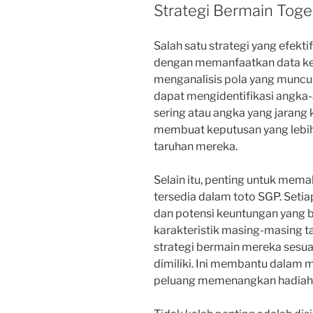
Strategi Bermain Toge
Salah satu strategi yang efekt
dengan memanfaatkan data ke
menganalisis pola yang muncul
dapat mengidentifikasi angka
sering atau angka yang jarang k
membuat keputusan yang lebih
taruhan mereka.
Selain itu, penting untuk mema
tersedia dalam toto SGP. Setiap
dan potensi keuntungan yang
karakteristik masing-masing 
strategi bermain mereka sesua
dimiliki. Ini membantu dalam
peluang memenangkan hadiah