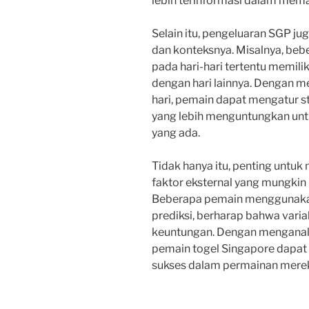
lebih terinformasi dalam mem
Selain itu, pengeluaran SGP ju
dan konteksnya. Misalnya, be
pada hari-hari tertentu memil
dengan hari lainnya. Dengan mel
hari, pemain dapat mengatur s
yang lebih menguntungkan untu
yang ada.
Tidak hanya itu, penting untuk
faktor eksternal yang mungkin
Beberapa pemain menggunakan
prediksi, berharap bahwa varia
keuntungan. Dengan menganali
pemain togel Singapore dapa
sukses dalam permainan mere