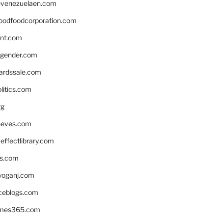
venezuelaen.com
oodfoodcorporation.com
nnt.com
gender.com
ardssale.com
litics.com
rg
neves.com
ffectlibrary.com
ns.com
yoganj.com
rceblogs.com
ames365.com