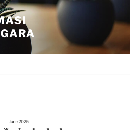
MASI
EGARA
June 2025
W
T
F
S
S