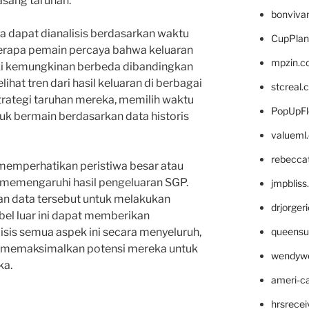
asang taruhan.
bonviva
ga dapat dianalisis berdasarkan waktu
CupPlan
berapa pemain percaya bahwa keluaran
mpzin.c
iki kemungkinan berbeda dibandingkan
ihat tren dari hasil keluaran di berbagai
stcreal.
trategi taruhan mereka, memilih waktu
PopUpFl
k bermain berdasarkan data historis
valueml
rebecca
 memperhatikan peristiwa besar atau
 memengaruhi hasil pengeluaran SGP.
jmpblis
 data tersebut untuk melakukan
drjorger
bel luar ini dapat memberikan
sis semua aspek ini secara menyeluruh,
queensu
t memaksimalkan potensi mereka untuk
wendyw
ka.
ameri-
hrsrece