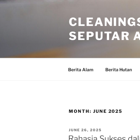
Skip
to
CLEANING
content
SEPUTAR 
Berita Alam
Berita Hutan
MONTH:
JUNE 2025
POSTED
JUNE 26, 2025
ON
Rahasia Sukses dal