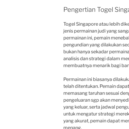
Pengertian Togel Sing
Togel Singapore atau lebih dik
jenis permainan judi yang sang
permainan ini, pemain menebak
pengundian yang dilakukan seca
bukan hanya sekadar permainan
analisis dan strategi dalam me
membuatnya menarik bagi ban
Permainan ini biasanya dilaku
telah ditentukan. Pemain dapa
memasang taruhan sesuai denga
pengeluaran sgp akan menyed
yang keluar, serta jadwal pe
untuk mengatur strategi mere
yang akurat, pemain dapat me
menang.