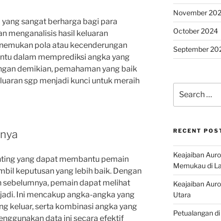
November 20
 yang sangat berharga bagi para
October 2024
n menganalisis hasil keluaran
nemukan pola atau kecenderungan
September 20
ntu dalam memprediksi angka yang
engan demikian, pemahaman yang baik
uaran sgp menjadi kunci untuk meraih
Search
for:
RECENT POS
knya
Keajaiban Auro
enting yang dapat membantu pemain
Memukau di La
bil keputusan yang lebih baik. Dengan
n sebelumnya, pemain dapat melihat
Keajaiban Auror
rjadi. Ini mencakup angka-angka yang
Utara
ng keluar, serta kombinasi angka yang
Petualangan di
ggunakan data ini secara efektif