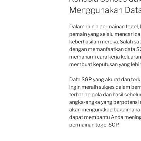
Menggunakan Data 
Dalam dunia permainan togel, 
pemain yang selalu mencari c
keberhasilan mereka. Salah sat
dengan memanfaatkan data SG
memahami cara kerja keluaran
membuat keputusan yang lebih 
Data SGP yang akurat dan terki
ingin meraih sukses dalam ber
terhadap pola dan hasil sebel
angka-angka yang berpotensi mu
akan mengungkap bagaimana 
dapat membantu Anda menin
permainan togel SGP.