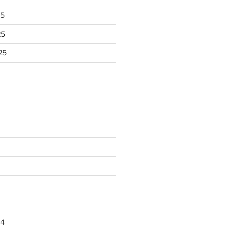
25
25
25
24