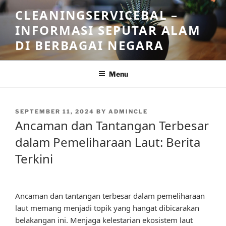
Skip
CLEANINGSERVICEBAL –
to
INFORMASI SEPUTAR ALAM
content
DI BERBAGAI NEGARA
Menu
POSTED
SEPTEMBER 11, 2024
BY
ADMINCLE
ON
Ancaman dan Tantangan Terbesar
dalam Pemeliharaan Laut: Berita
Terkini
Ancaman dan tantangan terbesar dalam pemeliharaan
laut memang menjadi topik yang hangat dibicarakan
belakangan ini. Menjaga kelestarian ekosistem laut