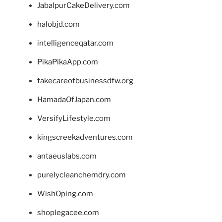
JabalpurCakeDelivery.com
halobjd.com
intelligenceqatar.com
PikaPikaApp.com
takecareofbusinessdfw.org
HamadaOfJapan.com
VersifyLifestyle.com
kingscreekadventures.com
antaeuslabs.com
purelycleanchemdry.com
WishOping.com
shoplegacee.com