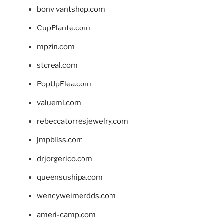
bonvivantshop.com
CupPlante.com
mpzin.com
stcreal.com
PopUpFlea.com
valueml.com
rebeccatorresjewelry.com
jmpbliss.com
drjorgerico.com
queensushipa.com
wendyweimerdds.com
ameri-camp.com