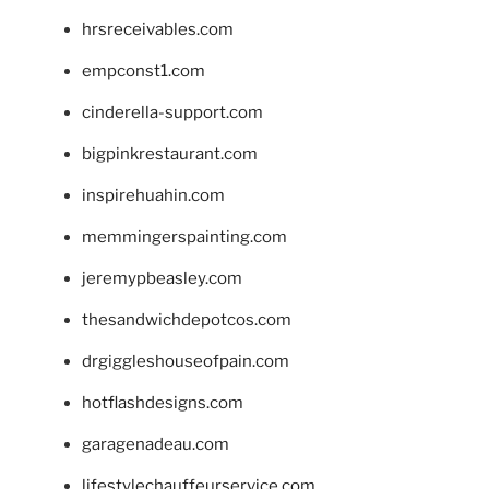
hrsreceivables.com
empconst1.com
cinderella-support.com
bigpinkrestaurant.com
inspirehuahin.com
memmingerspainting.com
jeremypbeasley.com
thesandwichdepotcos.com
drgiggleshouseofpain.com
hotflashdesigns.com
garagenadeau.com
lifestylechauffeurservice.com