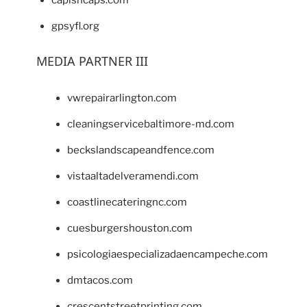
capishcaps.com
gpsyfl.org
MEDIA PARTNER III
vwrepairarlington.com
cleaningservicebaltimore-md.com
beckslandscapeandfence.com
vistaaltadelveramendi.com
coastlinecateringnc.com
cuesburgershouston.com
psicologiaespecializadaencampeche.com
dmtacos.com
crescentstreetprinting.com