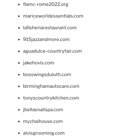
fiamc-rome2022.org
mariceworldessentials.com
lafisheriarestaurant.com
915jazzandmore.com
aguadulce-countryfair.com
jakehovis.com
bosswingsduluth.com
birminghamautocare.com
tonyscountrykitchen.com
jbellasnailspa.com
mychaihouse.com
alvisgrooming.com