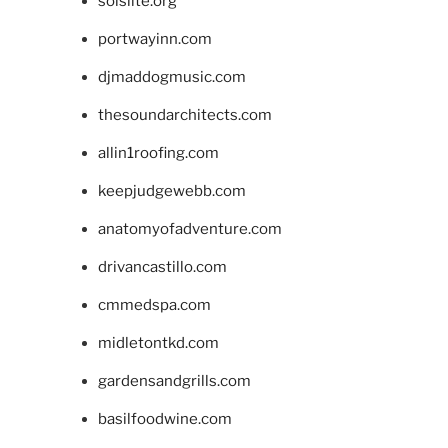
solslite.org
portwayinn.com
djmaddogmusic.com
thesoundarchitects.com
allin1roofing.com
keepjudgewebb.com
anatomyofadventure.com
drivancastillo.com
cmmedspa.com
midletontkd.com
gardensandgrills.com
basilfoodwine.com