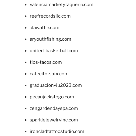
valenciamarketytaqueria.com
reefrecordsllc.com
alawaffle.com
aryouthfishing.com
united-basketball.com
tios-tacos.com
cafecito-satx.com
graduacionviu2023.com
pecanjackstogo.com
zengardendayspa.com
sparklejewelryinc.com
ironcladtattoostudio.com