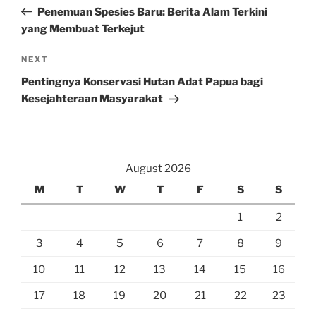
navigation
Post
Penemuan Spesies Baru: Berita Alam Terkini
yang Membuat Terkejut
Next
NEXT
Post
Pentingnya Konservasi Hutan Adat Papua bagi
Kesejahteraan Masyarakat
August 2026
M
T
W
T
F
S
S
1
2
3
4
5
6
7
8
9
10
11
12
13
14
15
16
17
18
19
20
21
22
23