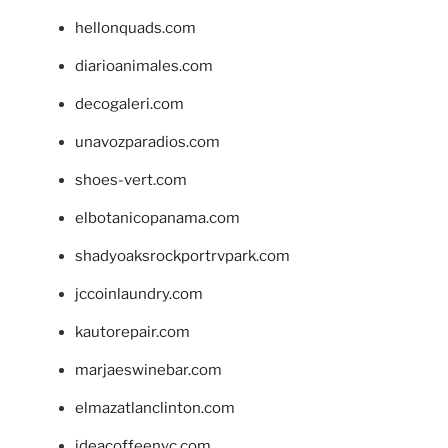
hellonquads.com
diarioanimales.com
decogaleri.com
unavozparadios.com
shoes-vert.com
elbotanicopanama.com
shadyoaksrockportrvpark.com
jccoinlaundry.com
kautorepair.com
marjaeswinebar.com
elmazatlanclinton.com
ideacoffeenyc.com