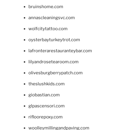
bruinshome.com
annascleaningsvc.com
wolfcitytattoo.com
oysterbayturkeytrot.com
lafronterarestauranteybar.com
lilyandrosetearoom.com
olivesburgberrypatch.com
theslushkids.com
giobastian.com
glpascensori.com
rifloorepoxy.com
woolleymillingandpaving.com