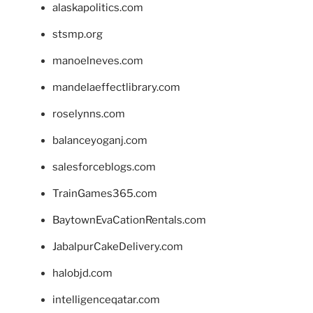
alaskapolitics.com
stsmp.org
manoelneves.com
mandelaeffectlibrary.com
roselynns.com
balanceyoganj.com
salesforceblogs.com
TrainGames365.com
BaytownEvaCationRentals.com
JabalpurCakeDelivery.com
halobjd.com
intelligenceqatar.com