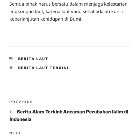
Semua pihak harus bersatu dalam menjaga kelestarian
lingkungan laut, karena laut yang sehat adalah kunci
keberlanjutan kehidupan di Bumi.
CATEGORIES
BERITA LAUT
TAGS
BERITA LAUT TERKINI
Post
Previous
PREVIOUS
navigation
Post
Berita Alam Terkini: Ancaman Perubahan Iklim di
Indonesia
Next
NEXT