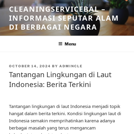
Skip
CLEANINGSERVICEBAL –
to
INFORMASI SEPUTAR ALAM
content
DI BERBAGAI NEGARA
Menu
POSTED
OCTOBER 14, 2024
BY
ADMINCLE
ON
Tantangan Lingkungan di Laut
Indonesia: Berita Terkini
Tantangan lingkungan di laut Indonesia menjadi topik
hangat dalam berita terkini. Kondisi lingkungan laut di
Indonesia semakin memprihatinkan karena adanya
berbagai masalah yang terus mengancam