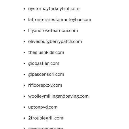
oysterbayturkeytrot.com
lafronterarestauranteybar.com
lilyandrosetearoom.com
olivesburgberrypatch.com
theslushkids.com
giobastian.com
glpascensori.com
rifloorepoxy.com
woolleymillingandpaving.com
uptonpvd.com
2troublegrill.com