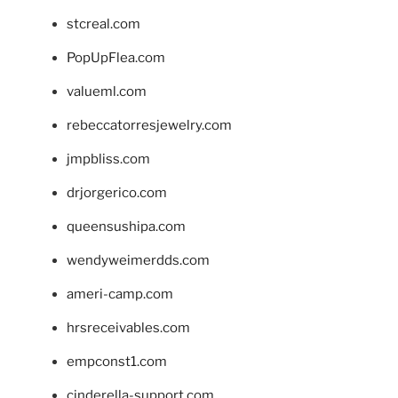
stcreal.com
PopUpFlea.com
valueml.com
rebeccatorresjewelry.com
jmpbliss.com
drjorgerico.com
queensushipa.com
wendyweimerdds.com
ameri-camp.com
hrsreceivables.com
empconst1.com
cinderella-support.com