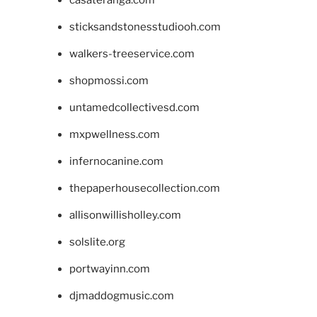
casateranga.com
sticksandstonesstudiooh.com
walkers-treeservice.com
shopmossi.com
untamedcollectivesd.com
mxpwellness.com
infernocanine.com
thepaperhousecollection.com
allisonwillisholley.com
solslite.org
portwayinn.com
djmaddogmusic.com