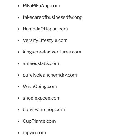
PikaPikaApp.com
takecareofbusinessdfw.org
HamadaOfJapan.com
VersifyLifestyle.com
kingscreekadventures.com
antaeuslabs.com
purelycleanchemdry.com
WishOping.com
shoplegacee.com
bonvivantshop.com
CupPlante.com
mpzin.com