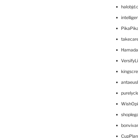
halobjd
intellig
PikaPik
takecar
Hamada
VersifyL
kingscr
antaeus
purelyc
WishOp
shopleg
bonviva
CupPlan