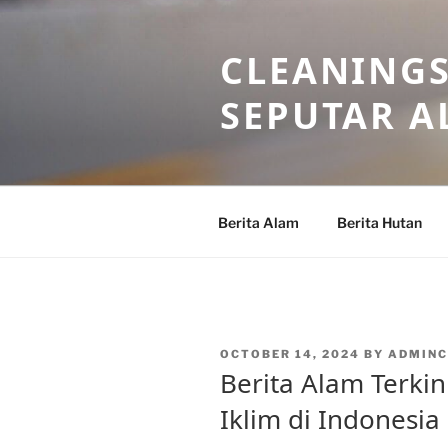
Skip
to
CLEANINGS
content
SEPUTAR A
Berita Alam
Berita Hutan
POSTED
OCTOBER 14, 2024
BY
ADMINC
ON
Berita Alam Terki
Iklim di Indonesia