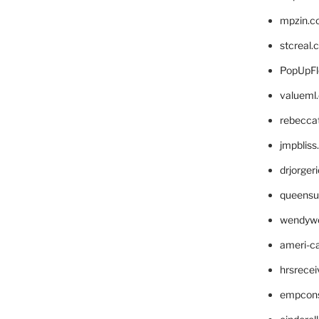
mpzin.c
stcreal.
PopUpFl
valueml
rebecca
jmpblis
drjorger
queensu
wendyw
ameri-
hrsrece
empcon