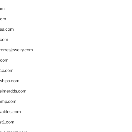
om
com
ea.com
.com
torresjewelry.com
s.com
ico.com
shipa.com
eimerdds.com
camp.com
ivables.com
st1.com