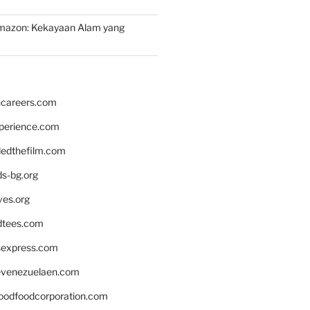
mazon: Kekayaan Alam yang
hcareers.com
xperience.com
edthefilm.com
ds-bg.org
ves.org
tees.com
rsexpress.com
venezuelaen.com
oodfoodcorporation.com