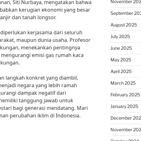
November 20
nan, Siti Nurbaya, mengatakan bahwa
babkan kerugian ekonomi yang besar
September 20
anjir dan tanah longsor.
August 2025
 diperlukan kerjasama dari seluruh
July 2025
arakat, maupun dunia usaha. Profesor
ingkungan, menekankan pentingnya
June 2025
k mengurangi emisi gas rumah kaca
May 2025
gkungan.
April 2025
n langkah konkret yang diambil,
March 2025
menjadi negara yang lebih ramah
rangi dampak negatif dari
February 2025
memiliki tanggung jawab untuk
January 2025
estari bagi generasi mendatang. Mari
an perubahan iklim di Indonesia.
December 20
November 20