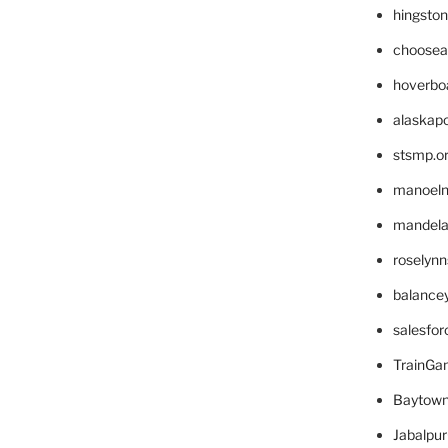
hingsto
choosea
hoverbo
alaskapo
stsmp.o
manoel
mandelae
roselyn
balance
salesfo
TrainG
Baytown
Jabalpu