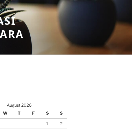
ASI
GARA
August 2026
W
T
F
S
S
1
2