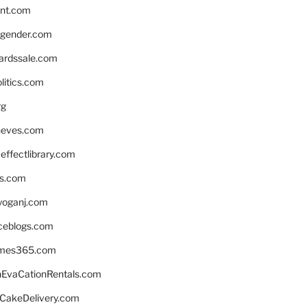
nnt.com
gender.com
ardssale.com
litics.com
rg
neves.com
ffectlibrary.com
ns.com
yoganj.com
rceblogs.com
ames365.com
EvaCationRentals.com
rCakeDelivery.com