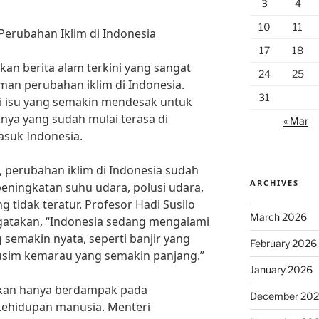
3
4
10
11
Perubahan Iklim di Indonesia
17
18
akan berita alam terkini yang sangat
24
25
man perubahan iklim di Indonesia.
31
di isu yang semakin mendesak untuk
ya yang sudah mulai terasa di
« Mar
asuk Indonesia.
, perubahan iklim di Indonesia sudah
ARCHIVES
peningkatan suhu udara, polusi udara,
 tidak teratur. Profesor Hadi Susilo
March 2026
engatakan, “Indonesia sedang mengalami
semakin nyata, seperti banjir yang
February 2026
musim kemarau yang semakin panjang.”
January 2026
kan hanya berdampak pada
December 20
 kehidupan manusia. Menteri