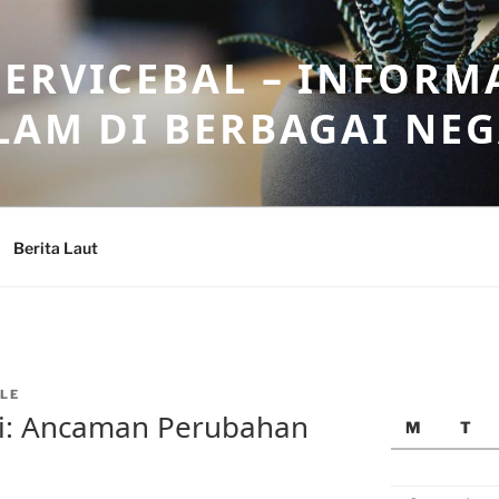
ERVICEBAL – INFORM
LAM DI BERBAGAI NE
Berita Laut
LE
ni: Ancaman Perubahan
M
T