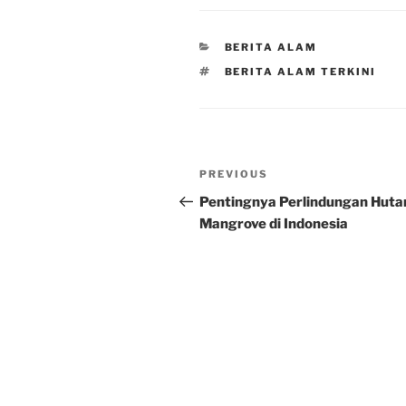
CATEGORIES
BERITA ALAM
TAGS
BERITA ALAM TERKINI
Post
Previous
PREVIOUS
navigation
Post
Pentingnya Perlindungan Huta
Mangrove di Indonesia