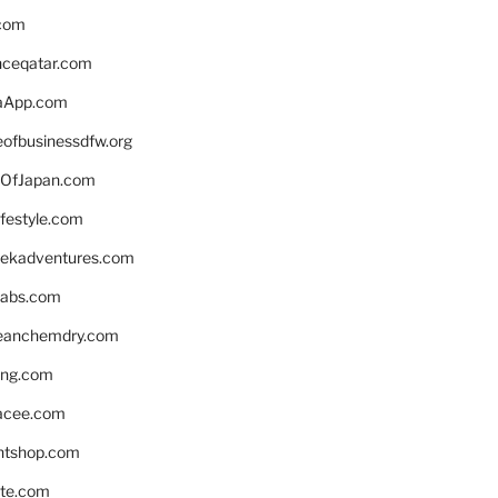
.com
enceqatar.com
aApp.com
eofbusinessdfw.org
OfJapan.com
ifestyle.com
eekadventures.com
labs.com
leanchemdry.com
ing.com
acee.com
ntshop.com
te.com