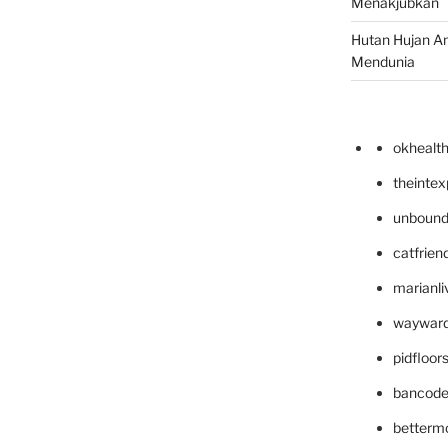
Menakjubkan
Hutan Hujan A
Mendunia
okhealt
theinte
unbound
catfrien
marianli
wayward
pidfloo
bancode
betterm