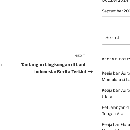
October 2024
September 20
Search
for:
NEXT
Next
RECENT POST
Post
n
Tantangan Lingkungan di Laut
Indonesia: Berita Terkini
Keajaiban Auro
Memukau di La
Keajaiban Auror
Utara
Petualangan di
Tengah Asia
Keajaiban Guru