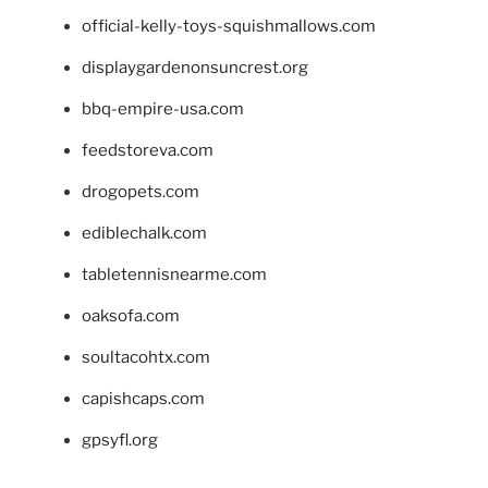
official-kelly-toys-squishmallows.com
displaygardenonsuncrest.org
bbq-empire-usa.com
feedstoreva.com
drogopets.com
ediblechalk.com
tabletennisnearme.com
oaksofa.com
soultacohtx.com
capishcaps.com
gpsyfl.org