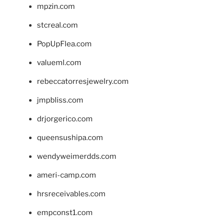
mpzin.com
stcreal.com
PopUpFlea.com
valueml.com
rebeccatorresjewelry.com
jmpbliss.com
drjorgerico.com
queensushipa.com
wendyweimerdds.com
ameri-camp.com
hrsreceivables.com
empconst1.com