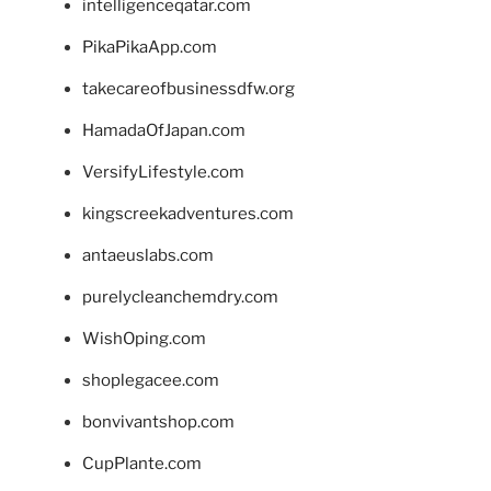
intelligenceqatar.com
PikaPikaApp.com
takecareofbusinessdfw.org
HamadaOfJapan.com
VersifyLifestyle.com
kingscreekadventures.com
antaeuslabs.com
purelycleanchemdry.com
WishOping.com
shoplegacee.com
bonvivantshop.com
CupPlante.com