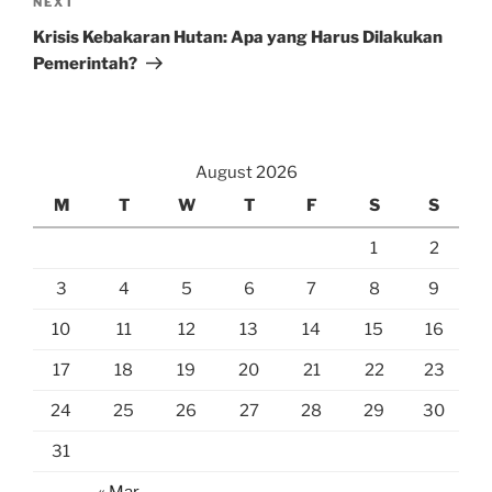
Next
NEXT
Post
Krisis Kebakaran Hutan: Apa yang Harus Dilakukan
Pemerintah?
August 2026
M
T
W
T
F
S
S
1
2
3
4
5
6
7
8
9
10
11
12
13
14
15
16
17
18
19
20
21
22
23
24
25
26
27
28
29
30
31
« Mar