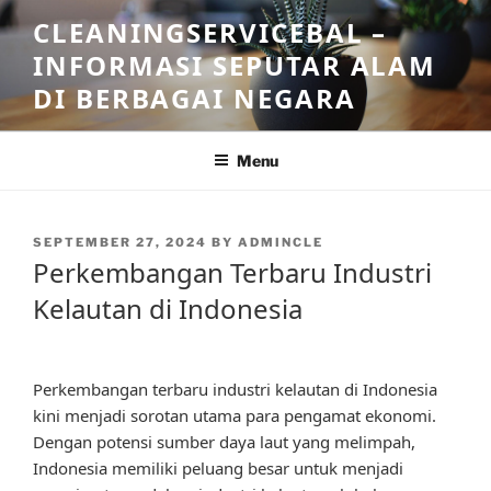
Skip
CLEANINGSERVICEBAL –
to
INFORMASI SEPUTAR ALAM
content
DI BERBAGAI NEGARA
Menu
POSTED
SEPTEMBER 27, 2024
BY
ADMINCLE
ON
Perkembangan Terbaru Industri
Kelautan di Indonesia
Perkembangan terbaru industri kelautan di Indonesia
kini menjadi sorotan utama para pengamat ekonomi.
Dengan potensi sumber daya laut yang melimpah,
Indonesia memiliki peluang besar untuk menjadi