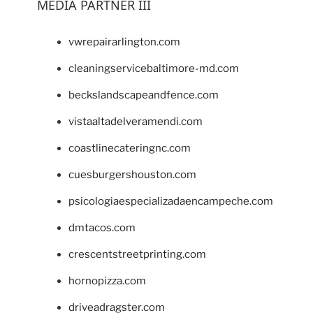
MEDIA PARTNER III
vwrepairarlington.com
cleaningservicebaltimore-md.com
beckslandscapeandfence.com
vistaaltadelveramendi.com
coastlinecateringnc.com
cuesburgershouston.com
psicologiaespecializadaencampeche.com
dmtacos.com
crescentstreetprinting.com
hornopizza.com
driveadragster.com