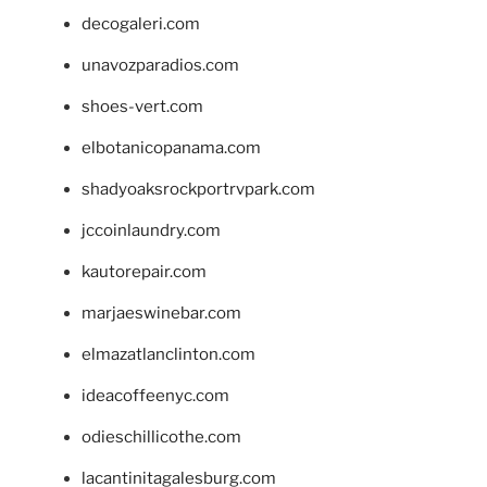
decogaleri.com
unavozparadios.com
shoes-vert.com
elbotanicopanama.com
shadyoaksrockportrvpark.com
jccoinlaundry.com
kautorepair.com
marjaeswinebar.com
elmazatlanclinton.com
ideacoffeenyc.com
odieschillicothe.com
lacantinitagalesburg.com