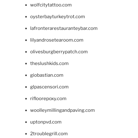
wolfcitytattoo.com
oysterbayturkeytrot.com
lafronterarestauranteybar.com
lilyandrosetearoom.com
olivesburgberrypatch.com
theslushkids.com
giobastian.com
glpascensori.com
rifloorepoxy.com
woolleymillingandpaving.com
uptonpvd.com
2troublegrill.com