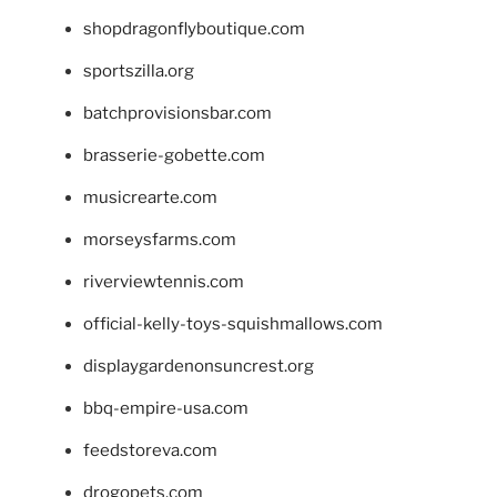
shopdragonflyboutique.com
sportszilla.org
batchprovisionsbar.com
brasserie-gobette.com
musicrearte.com
morseysfarms.com
riverviewtennis.com
official-kelly-toys-squishmallows.com
displaygardenonsuncrest.org
bbq-empire-usa.com
feedstoreva.com
drogopets.com