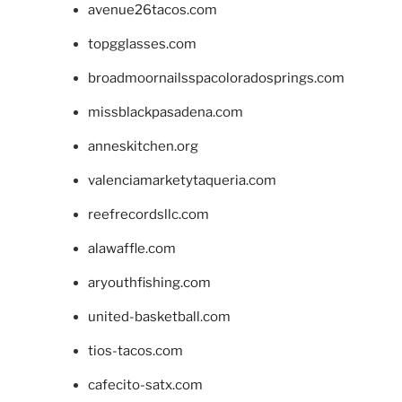
avenue26tacos.com
topgglasses.com
broadmoornailsspacoloradosprings.com
missblackpasadena.com
anneskitchen.org
valenciamarketytaqueria.com
reefrecordsllc.com
alawaffle.com
aryouthfishing.com
united-basketball.com
tios-tacos.com
cafecito-satx.com