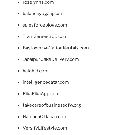
roselynns.com
balanceyoganj.com
salesforceblogs.com
TrainGames365.com
BaytownEvaCationRentals.com
JabalpurCakeDelivery.com
halobjd.com
intelligenceqatar.com
PikaPikaApp.com
takecareofbusinessdfw.org
HamadaOfJapan.com
VersifyLifestyle.com