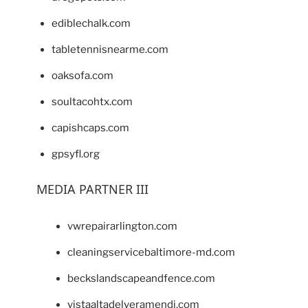
ediblechalk.com
tabletennisnearme.com
oaksofa.com
soultacohtx.com
capishcaps.com
gpsyfl.org
MEDIA PARTNER III
vwrepairarlington.com
cleaningservicebaltimore-md.com
beckslandscapeandfence.com
vistaaltadelveramendi.com