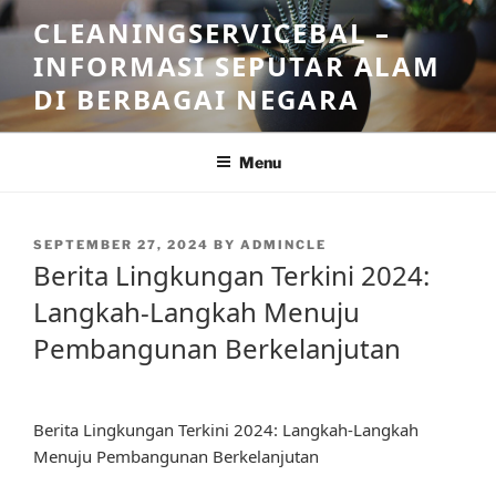
Skip
CLEANINGSERVICEBAL –
to
INFORMASI SEPUTAR ALAM
content
DI BERBAGAI NEGARA
Menu
POSTED
SEPTEMBER 27, 2024
BY
ADMINCLE
ON
Berita Lingkungan Terkini 2024:
Langkah-Langkah Menuju
Pembangunan Berkelanjutan
Berita Lingkungan Terkini 2024: Langkah-Langkah
Menuju Pembangunan Berkelanjutan