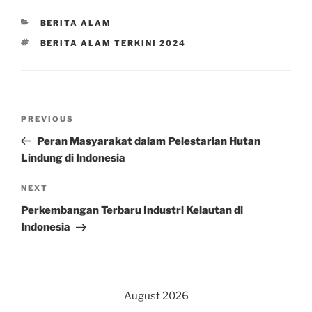
CATEGORIES
BERITA ALAM
TAGS
BERITA ALAM TERKINI 2024
Post
Previous
PREVIOUS
navigation
Post
Peran Masyarakat dalam Pelestarian Hutan
Lindung di Indonesia
Next
NEXT
Post
Perkembangan Terbaru Industri Kelautan di
Indonesia
August 2026