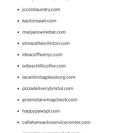
jccoinlaundry.com
kautorepair.com
marjaeswinebar.com
elmazatlanclinton.com
ideacoffeenyc.com
odieschillicothe.com
lacantinitagalesburg.com
pizzadeliverybristol.com
greenstarsmogcheck.com
happypawspl.com
callahansautoservicecenter.com