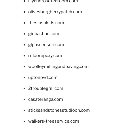
lilyandrosetearoom.com
olivesburgberrypatch.com
theslushkids.com
giobastian.com
glpascensori.com
rifloorepoxy.com
woolleymillingandpaving.com
uptonpvd.com
2troublegrill.com
casateranga.com
sticksandstonesstudiooh.com
walkers-treeservice.com