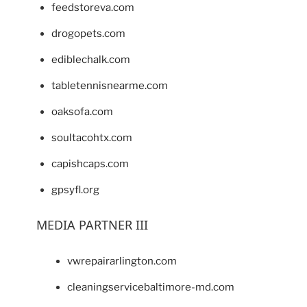
feedstoreva.com
drogopets.com
ediblechalk.com
tabletennisnearme.com
oaksofa.com
soultacohtx.com
capishcaps.com
gpsyfl.org
MEDIA PARTNER III
vwrepairarlington.com
cleaningservicebaltimore-md.com