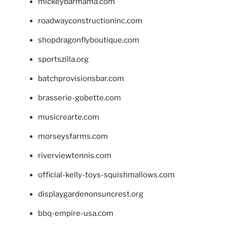
mickeybarmama.com
roadwayconstructioninc.com
shopdragonflyboutique.com
sportszilla.org
batchprovisionsbar.com
brasserie-gobette.com
musicrearte.com
morseysfarms.com
riverviewtennis.com
official-kelly-toys-squishmallows.com
displaygardenonsuncrest.org
bbq-empire-usa.com