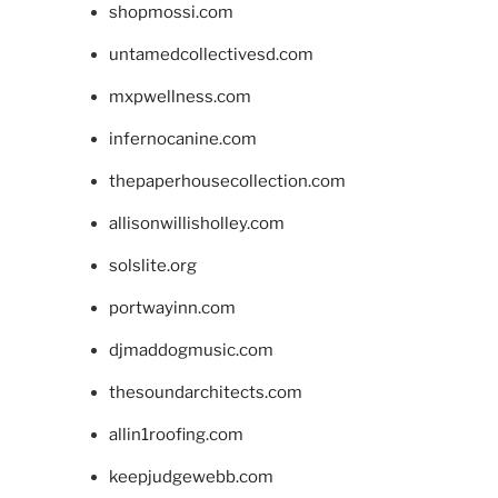
shopmossi.com
untamedcollectivesd.com
mxpwellness.com
infernocanine.com
thepaperhousecollection.com
allisonwillisholley.com
solslite.org
portwayinn.com
djmaddogmusic.com
thesoundarchitects.com
allin1roofing.com
keepjudgewebb.com