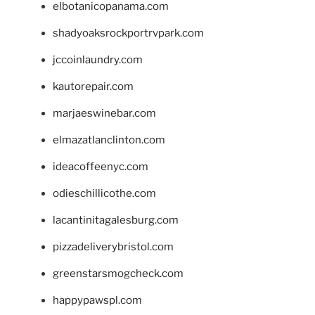
elbotanicopanama.com
shadyoaksrockportrvpark.com
jccoinlaundry.com
kautorepair.com
marjaeswinebar.com
elmazatlanclinton.com
ideacoffeenyc.com
odieschillicothe.com
lacantinitagalesburg.com
pizzadeliverybristol.com
greenstarsmogcheck.com
happypawspl.com