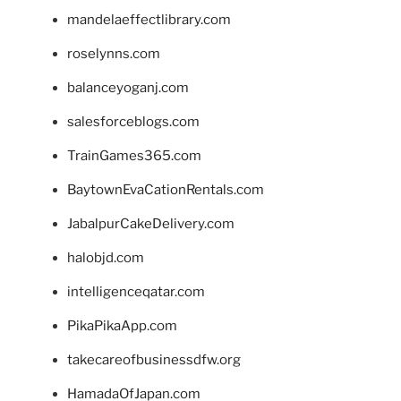
mandelaeffectlibrary.com
roselynns.com
balanceyoganj.com
salesforceblogs.com
TrainGames365.com
BaytownEvaCationRentals.com
JabalpurCakeDelivery.com
halobjd.com
intelligenceqatar.com
PikaPikaApp.com
takecareofbusinessdfw.org
HamadaOfJapan.com