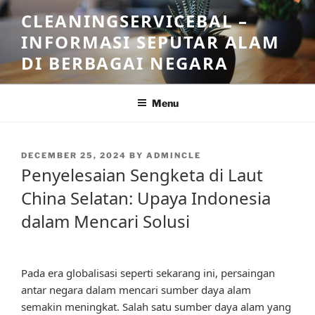
Skip
CLEANINGSERVICEBAL –
to
INFORMASI SEPUTAR ALAM
content
DI BERBAGAI NEGARA
Menu
POSTED
DECEMBER 25, 2024
BY
ADMINCLE
ON
Penyelesaian Sengketa di Laut
China Selatan: Upaya Indonesia
dalam Mencari Solusi
Pada era globalisasi seperti sekarang ini, persaingan
antar negara dalam mencari sumber daya alam
semakin meningkat. Salah satu sumber daya alam yang