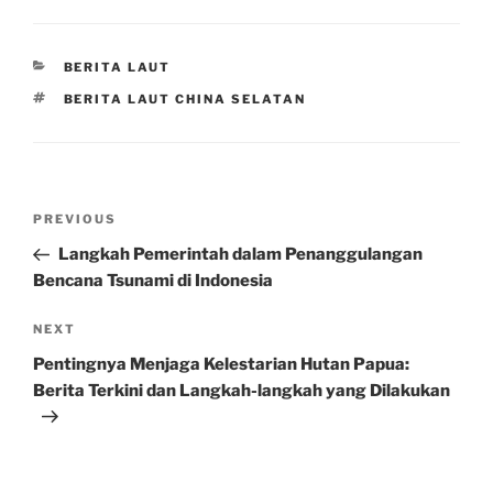
CATEGORIES
BERITA LAUT
TAGS
BERITA LAUT CHINA SELATAN
Post
Previous
PREVIOUS
navigation
Post
Langkah Pemerintah dalam Penanggulangan
Bencana Tsunami di Indonesia
Next
NEXT
Post
Pentingnya Menjaga Kelestarian Hutan Papua:
Berita Terkini dan Langkah-langkah yang Dilakukan