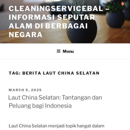
Skip
CLEANINGSERVICEBAL –
to
INFORMASI SEPUTAR
content
ALAM DI BERBAGAI
NEGARA
Menu
TAG:
BERITA LAUT CHINA SELATAN
POSTED
MARCH 9, 2025
ON
Laut China Selatan: Tantangan dan
Peluang bagi Indonesia
Laut China Selatan menjadi topik hangat dalam