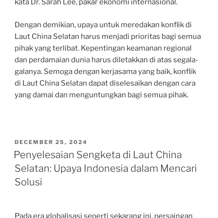
kata Dr. Sarah Lee, pakar ekonomi internasional.
Dengan demikian, upaya untuk meredakan konflik di
Laut China Selatan harus menjadi prioritas bagi semua
pihak yang terlibat. Kepentingan keamanan regional
dan perdamaian dunia harus diletakkan di atas segala-
galanya. Semoga dengan kerjasama yang baik, konflik
di Laut China Selatan dapat diselesaikan dengan cara
yang damai dan menguntungkan bagi semua pihak.
POSTED
DECEMBER 25, 2024
ON
Penyelesaian Sengketa di Laut China
Selatan: Upaya Indonesia dalam Mencari
Solusi
Pada era globalisasi seperti sekarang ini, persaingan