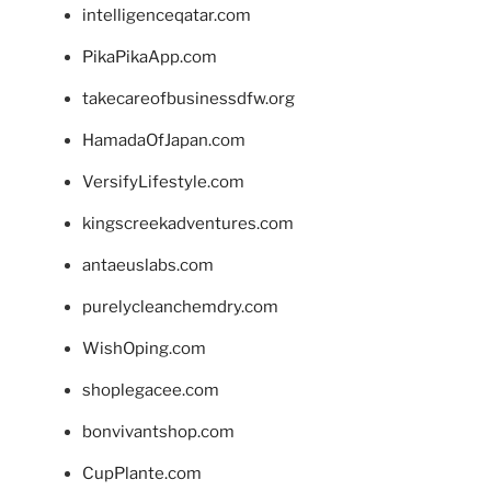
intelligenceqatar.com
PikaPikaApp.com
takecareofbusinessdfw.org
HamadaOfJapan.com
VersifyLifestyle.com
kingscreekadventures.com
antaeuslabs.com
purelycleanchemdry.com
WishOping.com
shoplegacee.com
bonvivantshop.com
CupPlante.com