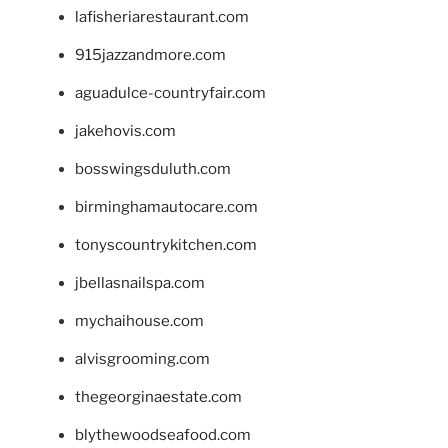
lafisheriarestaurant.com
915jazzandmore.com
aguadulce-countryfair.com
jakehovis.com
bosswingsduluth.com
birminghamautocare.com
tonyscountrykitchen.com
jbellasnailspa.com
mychaihouse.com
alvisgrooming.com
thegeorginaestate.com
blythewoodseafood.com