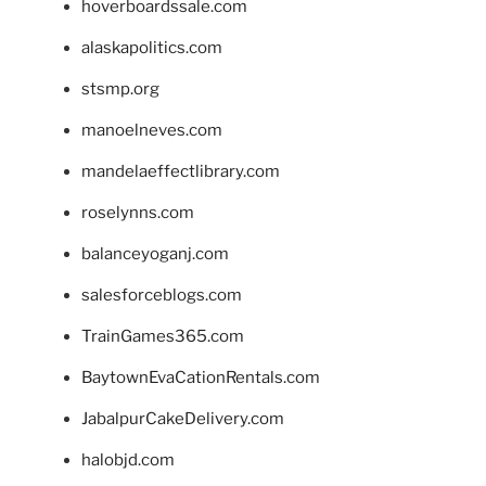
hoverboardssale.com
alaskapolitics.com
stsmp.org
manoelneves.com
mandelaeffectlibrary.com
roselynns.com
balanceyoganj.com
salesforceblogs.com
TrainGames365.com
BaytownEvaCationRentals.com
JabalpurCakeDelivery.com
halobjd.com