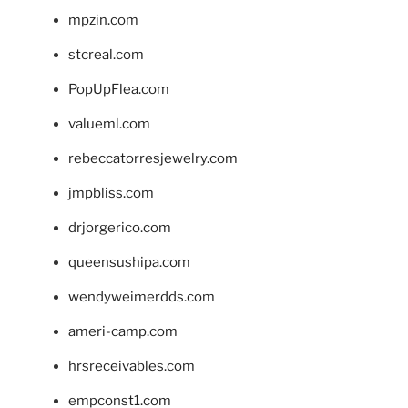
mpzin.com
stcreal.com
PopUpFlea.com
valueml.com
rebeccatorresjewelry.com
jmpbliss.com
drjorgerico.com
queensushipa.com
wendyweimerdds.com
ameri-camp.com
hrsreceivables.com
empconst1.com