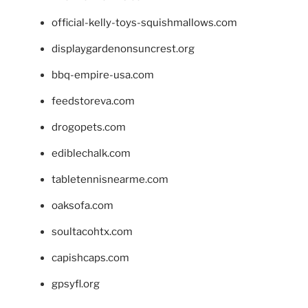
official-kelly-toys-squishmallows.com
displaygardenonsuncrest.org
bbq-empire-usa.com
feedstoreva.com
drogopets.com
ediblechalk.com
tabletennisnearme.com
oaksofa.com
soultacohtx.com
capishcaps.com
gpsyfl.org