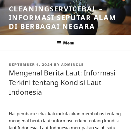
Skip
CLEANINGSERVICEBAL –
to
INFORMASI SEPUTAR ALAM
content
DI BERBAGAI NEGARA
Menu
POSTED
SEPTEMBER 4, 2024
BY
ADMINCLE
ON
Mengenal Berita Laut: Informasi
Terkini tentang Kondisi Laut
Indonesia
Hai pembaca setia, kali ini kita akan membahas tentang
mengenal berita laut: informasi terkini tentang kondisi
laut Indonesia. Laut Indonesia merupakan salah satu