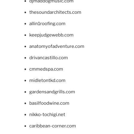
djmaddogmusic.com
thesoundarchitects.com
allin1roofing.com
keepjudgewebb.com
anatomyofadventure.com
drivancastillo.com
cmmedspa.com
midletontkd.com
gardensandgrills.com
basilfoodwine.com
nikko-tochigi.net
caribbean-corner.com