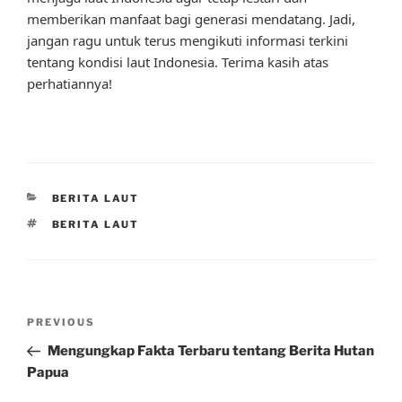
memberikan manfaat bagi generasi mendatang. Jadi,
jangan ragu untuk terus mengikuti informasi terkini
tentang kondisi laut Indonesia. Terima kasih atas
perhatiannya!
CATEGORIES
BERITA LAUT
TAGS
BERITA LAUT
Post
Previous
PREVIOUS
navigation
Post
Mengungkap Fakta Terbaru tentang Berita Hutan
Papua