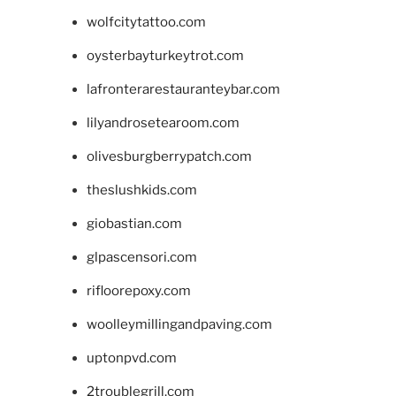
wolfcitytattoo.com
oysterbayturkeytrot.com
lafronterarestauranteybar.com
lilyandrosetearoom.com
olivesburgberrypatch.com
theslushkids.com
giobastian.com
glpascensori.com
rifloorepoxy.com
woolleymillingandpaving.com
uptonpvd.com
2troublegrill.com