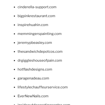
cinderella-support.com
bigpinkrestaurant.com
inspirehuahin.com
memmingerspainting.com
jeremypbeasley.com
thesandwichdepotcos.com
drgiggleshouseofpain.com
hotflashdesigns.com
garagenadeau.com
lifestylechauffeurservice.com
EverNewNails.com
insideoutdecoratingcentre.com