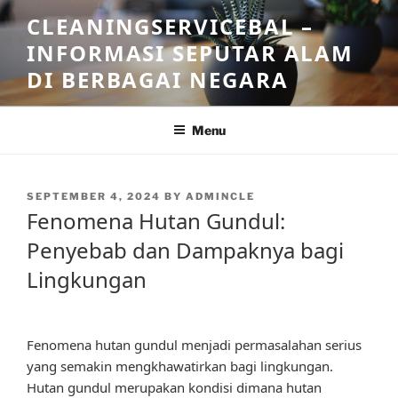
Skip
CLEANINGSERVICEBAL –
to
INFORMASI SEPUTAR ALAM
content
DI BERBAGAI NEGARA
Menu
POSTED
SEPTEMBER 4, 2024
BY
ADMINCLE
ON
Fenomena Hutan Gundul:
Penyebab dan Dampaknya bagi
Lingkungan
Fenomena hutan gundul menjadi permasalahan serius
yang semakin mengkhawatirkan bagi lingkungan.
Hutan gundul merupakan kondisi dimana hutan