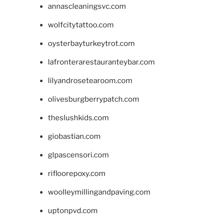
annascleaningsvc.com
wolfcitytattoo.com
oysterbayturkeytrot.com
lafronterarestauranteybar.com
lilyandrosetearoom.com
olivesburgberrypatch.com
theslushkids.com
giobastian.com
glpascensori.com
rifloorepoxy.com
woolleymillingandpaving.com
uptonpvd.com