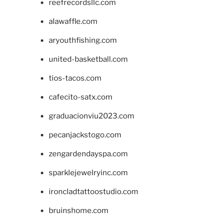
reefrecordsllc.com
alawaffle.com
aryouthfishing.com
united-basketball.com
tios-tacos.com
cafecito-satx.com
graduacionviu2023.com
pecanjackstogo.com
zengardendayspa.com
sparklejewelryinc.com
ironcladtattoostudio.com
bruinshome.com