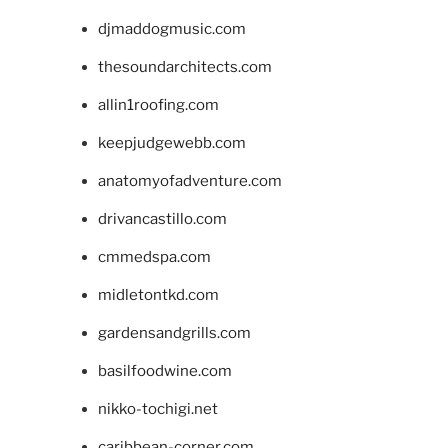
djmaddogmusic.com
thesoundarchitects.com
allin1roofing.com
keepjudgewebb.com
anatomyofadventure.com
drivancastillo.com
cmmedspa.com
midletontkd.com
gardensandgrills.com
basilfoodwine.com
nikko-tochigi.net
caribbean-corner.com