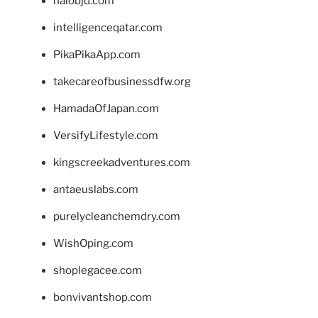
halobjd.com
intelligenceqatar.com
PikaPikaApp.com
takecareofbusinessdfw.org
HamadaOfJapan.com
VersifyLifestyle.com
kingscreekadventures.com
antaeuslabs.com
purelycleanchemdry.com
WishOping.com
shoplegacee.com
bonvivantshop.com