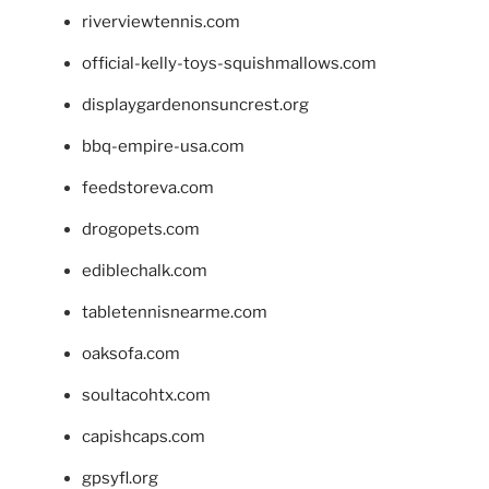
riverviewtennis.com
official-kelly-toys-squishmallows.com
displaygardenonsuncrest.org
bbq-empire-usa.com
feedstoreva.com
drogopets.com
ediblechalk.com
tabletennisnearme.com
oaksofa.com
soultacohtx.com
capishcaps.com
gpsyfl.org