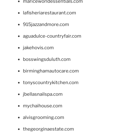
mariceworldessentials.com
lafisheriarestaurant.com
915jazzandmore.com
aguadulce-countryfair.com
jakehovis.com
bosswingsduluth.com
birminghamautocare.com
tonyscountrykitchen.com
jbellasnailspa.com
mychaihouse.com
alvisgrooming.com
thegeorginaestate.com