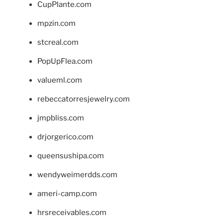
CupPlante.com
mpzin.com
stcreal.com
PopUpFlea.com
valueml.com
rebeccatorresjewelry.com
jmpbliss.com
drjorgerico.com
queensushipa.com
wendyweimerdds.com
ameri-camp.com
hrsreceivables.com