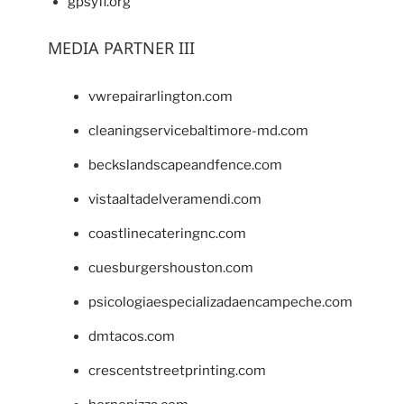
gpsyfl.org
MEDIA PARTNER III
vwrepairarlington.com
cleaningservicebaltimore-md.com
beckslandscapeandfence.com
vistaaltadelveramendi.com
coastlinecateringnc.com
cuesburgershouston.com
psicologiaespecializadaencampeche.com
dmtacos.com
crescentstreetprinting.com