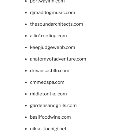
portwayinn.com
djmaddogmusic.com
thesoundarchitects.com
allin1roofing.com
keepjudgewebb.com
anatomyofadventure.com
drivancastillo.com
cmmedspa.com
midletontkd.com
gardensandgrills.com
basilfoodwine.com
nikko-tochigi.net