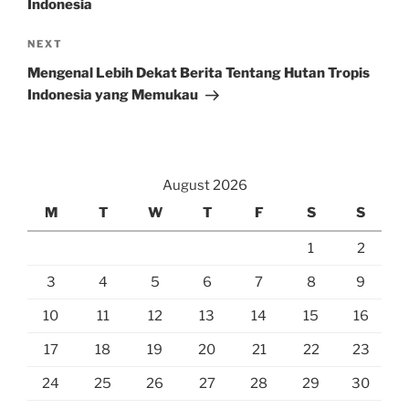
Indonesia
Next
NEXT
Post
Mengenal Lebih Dekat Berita Tentang Hutan Tropis
Indonesia yang Memukau
August 2026
M
T
W
T
F
S
S
1
2
3
4
5
6
7
8
9
10
11
12
13
14
15
16
17
18
19
20
21
22
23
24
25
26
27
28
29
30