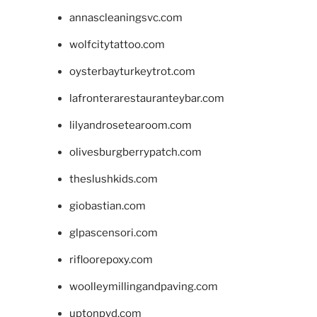
annascleaningsvc.com
wolfcitytattoo.com
oysterbayturkeytrot.com
lafronterarestauranteybar.com
lilyandrosetearoom.com
olivesburgberrypatch.com
theslushkids.com
giobastian.com
glpascensori.com
rifloorepoxy.com
woolleymillingandpaving.com
uptonpvd.com