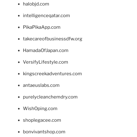
halobjd.com
intelligenceqatar.com
PikaPikaApp.com
takecareofbusinessdfw.org
HamadaOfJapan.com
VersifyLifestyle.com
kingscreekadventures.com
antaeuslabs.com
purelycleanchemdry.com
WishOping.com
shoplegacee.com
bonvivantshop.com