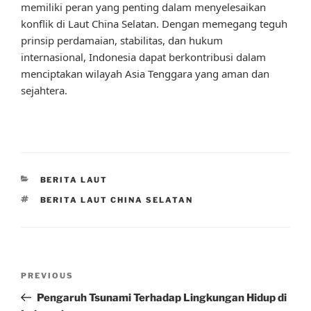
memiliki peran yang penting dalam menyelesaikan
konflik di Laut China Selatan. Dengan memegang teguh
prinsip perdamaian, stabilitas, dan hukum
internasional, Indonesia dapat berkontribusi dalam
menciptakan wilayah Asia Tenggara yang aman dan
sejahtera.
CATEGORIES
BERITA LAUT
TAGS
BERITA LAUT CHINA SELATAN
Post
Previous
PREVIOUS
navigation
Post
Pengaruh Tsunami Terhadap Lingkungan Hidup di