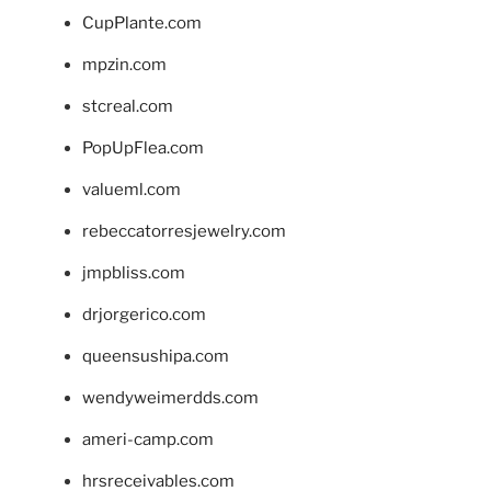
CupPlante.com
mpzin.com
stcreal.com
PopUpFlea.com
valueml.com
rebeccatorresjewelry.com
jmpbliss.com
drjorgerico.com
queensushipa.com
wendyweimerdds.com
ameri-camp.com
hrsreceivables.com