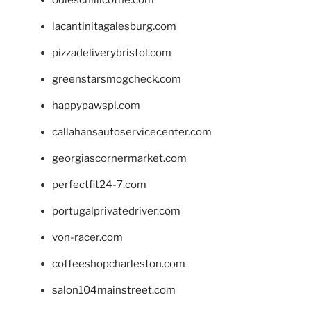
odieschillicothe.com
lacantinitagalesburg.com
pizzadeliverybristol.com
greenstarsmogcheck.com
happypawspl.com
callahansautoservicecenter.com
georgiascornermarket.com
perfectfit24-7.com
portugalprivatedriver.com
von-racer.com
coffeeshopcharleston.com
salon104mainstreet.com