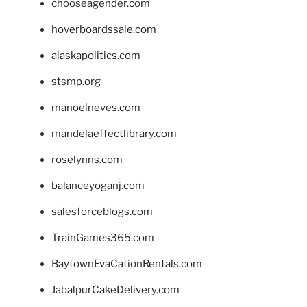
chooseagender.com
hoverboardssale.com
alaskapolitics.com
stsmp.org
manoelneves.com
mandelaeffectlibrary.com
roselynns.com
balanceyoganj.com
salesforceblogs.com
TrainGames365.com
BaytownEvaCationRentals.com
JabalpurCakeDelivery.com