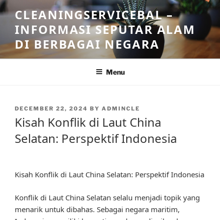
Skip
CLEANINGSERVICEBAL –
to
INFORMASI SEPUTAR ALAM
content
DI BERBAGAI NEGARA
Menu
POSTED
DECEMBER 22, 2024
BY
ADMINCLE
ON
Kisah Konflik di Laut China
Selatan: Perspektif Indonesia
Kisah Konflik di Laut China Selatan: Perspektif Indonesia
Konflik di Laut China Selatan selalu menjadi topik yang
menarik untuk dibahas. Sebagai negara maritim,