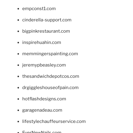
empconst1.com
cinderella-support.com
bigpinkrestaurant.com
inspirehuahin.com
memmingerspainting.com
jeremypbeasley.com
thesandwichdepotcos.com
drgiggleshouseofpain.com
hotflashdesigns.com
garagenadeau.com
lifestylechauffeurservice.com
EverNewNails.com