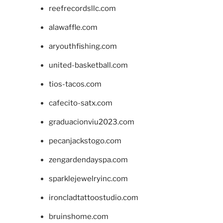
reefrecordsllc.com
alawaffle.com
aryouthfishing.com
united-basketball.com
tios-tacos.com
cafecito-satx.com
graduacionviu2023.com
pecanjackstogo.com
zengardendayspa.com
sparklejewelryinc.com
ironcladtattoostudio.com
bruinshome.com