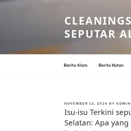
Skip
to
CLEANINGS
content
SEPUTAR A
Berita Alam
Berita Hutan
POSTED
NOVEMBER 12, 2024
BY
ADMIN
ON
Isu-isu Terkini sep
Selatan: Apa yang 