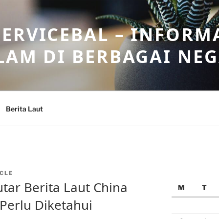
ERVICEBAL – INFORM
LAM DI BERBAGAI NE
Berita Laut
CLE
utar Berita Laut China
M
T
Perlu Diketahui