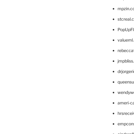
mpzin.c
stcreal.
PopUpFl
valueml
rebecca
jmpblis
drjorger
queensu
wendyw
ameri-
hrsrece
empcon