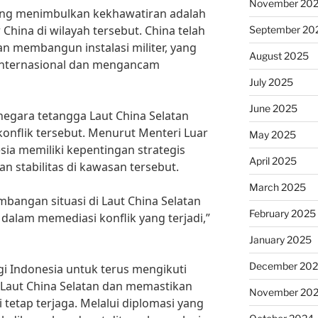
November 20
 yang menimbulkan kekhawatiran adalah
 China di wilayah tersebut. China telah
September 20
n membangun instalasi militer, yang
August 2025
nternasional dan mengancam
July 2025
June 2025
negara tetangga Laut China Selatan
konflik tersebut. Menurut Menteri Luar
May 2025
sia memiliki kepentingan strategis
April 2025
 stabilitas di kawasan tersebut.
March 2025
angan situasi di Laut China Selatan
February 2025
 dalam memediasi konflik yang terjadi,”
January 2025
December 20
i Indonesia untuk terus mengikuti
 Laut China Selatan dan memastikan
November 20
tetap terjaga. Melalui diplomasi yang