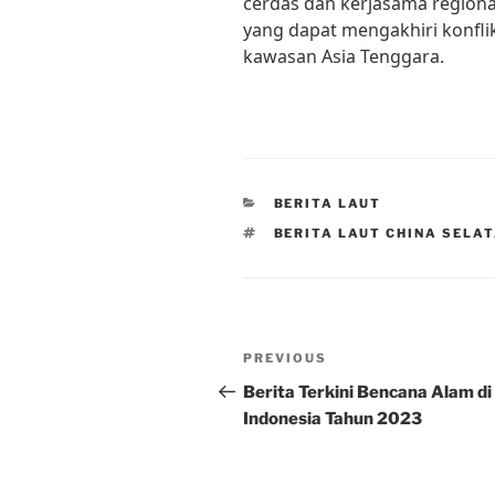
cerdas dan kerjasama regiona
yang dapat mengakhiri konfl
kawasan Asia Tenggara.
CATEGORIES
BERITA LAUT
TAGS
BERITA LAUT CHINA SELA
Post
Previous
PREVIOUS
navigation
Post
Berita Terkini Bencana Alam di
Indonesia Tahun 2023