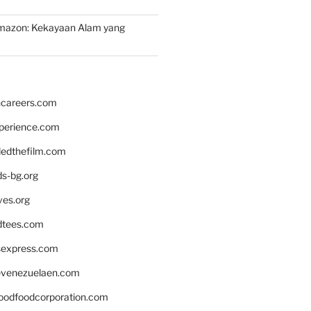
mazon: Kekayaan Alam yang
hcareers.com
xperience.com
edthefilm.com
ds-bg.org
ves.org
tees.com
rsexpress.com
venezuelaen.com
oodfoodcorporation.com