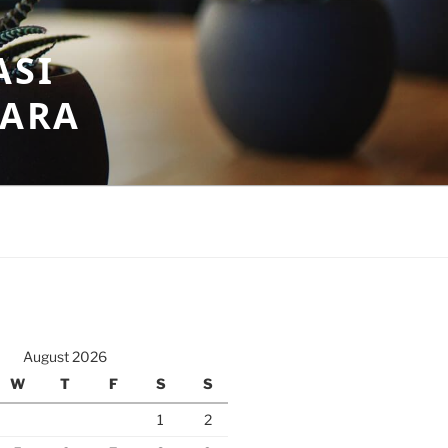
ASI
GARA
August 2026
W
T
F
S
S
1
2