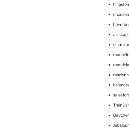
hingsto
choosea
hoverbo
alaskapo
stsmp.o
manoel
mandelae
roselyn
balance
salesfo
TrainG
Baytown
Jabalpu