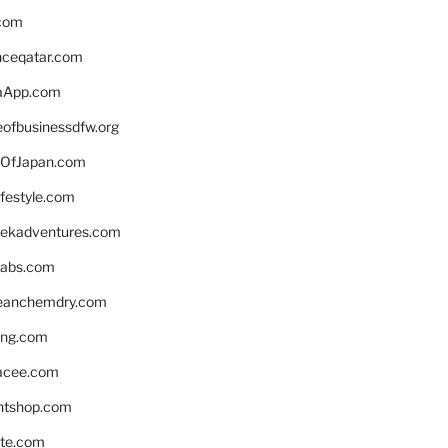
.com
enceqatar.com
aApp.com
eofbusinessdfw.org
OfJapan.com
ifestyle.com
eekadventures.com
labs.com
leanchemdry.com
ing.com
acee.com
ntshop.com
te.com