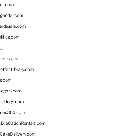
nnt.com
gender.com
ardssale.com
litics.com
rg
neves.com
ffectlibrary.com
ns.com
yoganj.com
rceblogs.com
ames365.com
EvaCationRentals.com
rCakeDelivery.com