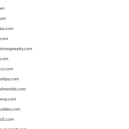
om
com
ea.com
.com
torresjewelry.com
s.com
ico.com
shipa.com
eimerdds.com
camp.com
ivables.com
st1.com