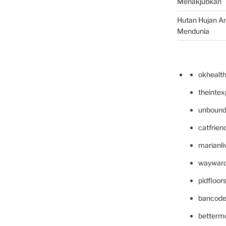
Menakjubkan
Hutan Hujan A
Mendunia
okhealt
theinte
unbound
catfrien
marianli
wayward
pidfloo
bancode
betterm