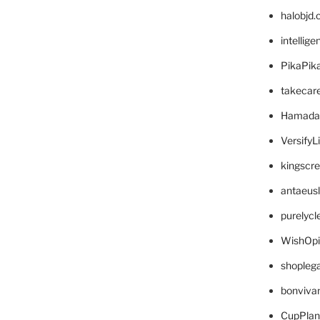
halobjd
intellig
PikaPik
takecar
Hamada
VersifyL
kingscr
antaeus
purelyc
WishOp
shopleg
bonviva
CupPlan