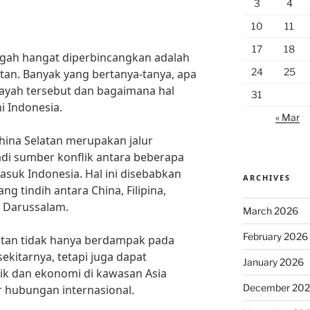
3
4
10
11
17
18
engah hangat diperbincangkan adalah
24
25
atan. Banyak yang bertanya-tanya, apa
ilayah tersebut dan bagaimana hal
31
 Indonesia.
« Mar
China Selatan merupakan jalur
di sumber konflik antara beberapa
asuk Indonesia. Hal ini disebabkan
ARCHIVES
g tindih antara China, Filipina,
i Darussalam.
March 2026
February 2026
elatan tidak hanya berdampak pada
ekitarnya, tetapi juga dapat
January 2026
ik dan ekonomi di kawasan Asia
December 20
r hubungan internasional.