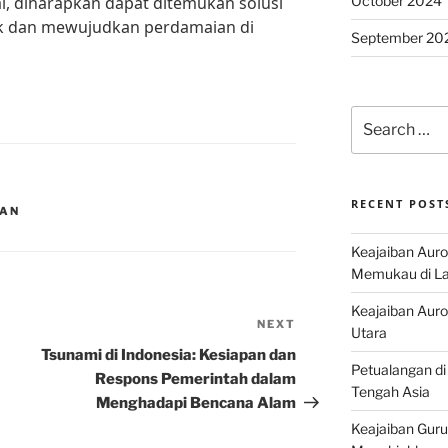
October 2024
l, diharapkan dapat ditemukan solusi
ik dan mewujudkan perdamaian di
September 20
Search
for:
RECENT POST
TAN
Keajaiban Auro
Memukau di La
Keajaiban Auror
NEXT
Next
Utara
Post
Tsunami di Indonesia: Kesiapan dan
Petualangan di
Respons Pemerintah dalam
Tengah Asia
Menghadapi Bencana Alam
Keajaiban Guru