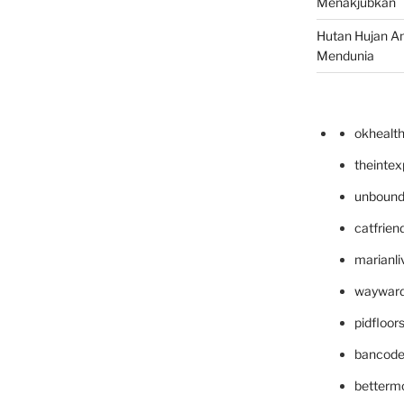
Menakjubkan
Hutan Hujan A
Mendunia
okhealt
theinte
unbound
catfrien
marianli
wayward
pidfloo
bancode
betterm