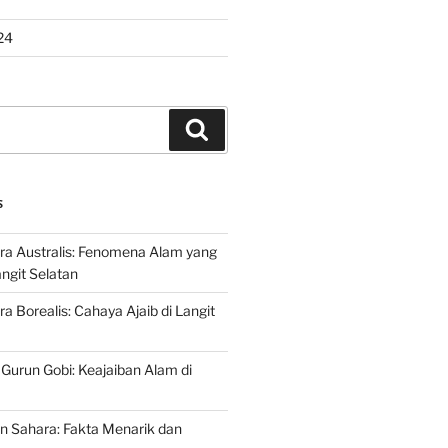
24
Search
S
ra Australis: Fenomena Alam yang
ngit Selatan
a Borealis: Cahaya Ajaib di Langit
 Gurun Gobi: Keajaiban Alam di
n Sahara: Fakta Menarik dan