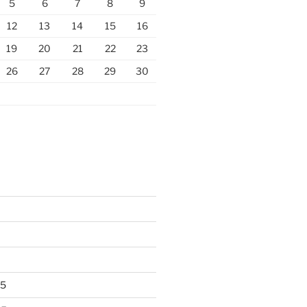
5
6
7
8
9
12
13
14
15
16
19
20
21
22
23
26
27
28
29
30
25