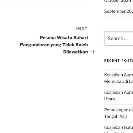
October 2024
September 20
NEXT
Next
Search
Post
Pesona Wisata Bahari
for:
Pangandaran yang Tidak Boleh
Dilewatkan
RECENT POST
Keajaiban Auro
Memukau di La
Keajaiban Auror
Utara
Petualangan di
Tengah Asia
Keajaiban Guru