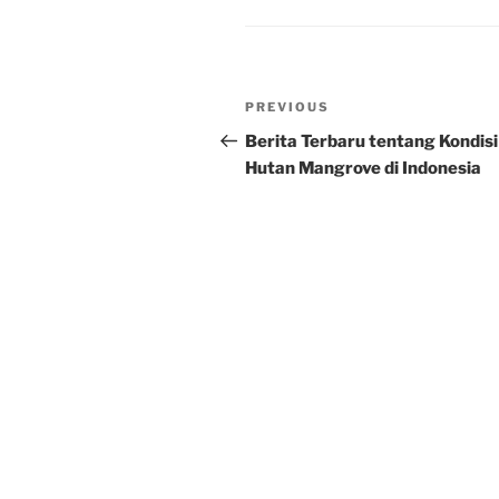
Post
Previous
PREVIOUS
navigation
Post
Berita Terbaru tentang Kondisi
Hutan Mangrove di Indonesia