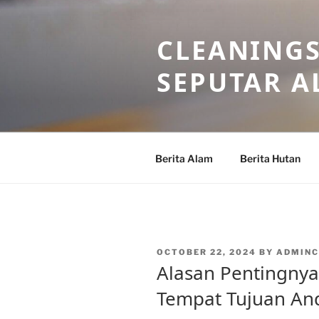
Skip
to
CLEANINGS
content
SEPUTAR A
Berita Alam
Berita Hutan
POSTED
OCTOBER 22, 2024
BY
ADMINC
ON
Alasan Pentingny
Tempat Tujuan An