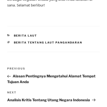
sana. Selamat berlibur!
CATEGORIES
BERITA LAUT
TAGS
BERITA TENTANG LAUT PANGANDARAN
Post
Previous
PREVIOUS
navigation
Post
Alasan Pentingnya Mengetahui Alamat Tempat
Tujuan Anda
Next
NEXT
Post
Analisis Kritis Tentang Utang Negara Indonesia