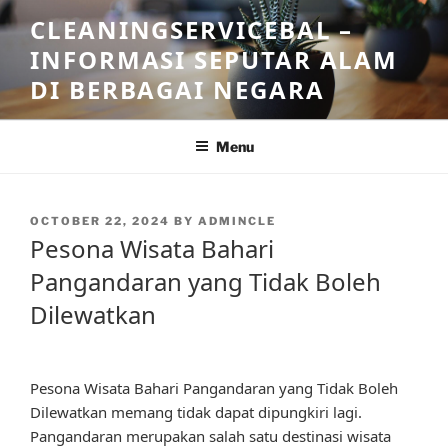
Skip
CLEANINGSERVICEBAL –
to
INFORMASI SEPUTAR ALAM
content
DI BERBAGAI NEGARA
Menu
POSTED
OCTOBER 22, 2024
BY
ADMINCLE
ON
Pesona Wisata Bahari
Pangandaran yang Tidak Boleh
Dilewatkan
Pesona Wisata Bahari Pangandaran yang Tidak Boleh
Dilewatkan memang tidak dapat dipungkiri lagi.
Pangandaran merupakan salah satu destinasi wisata