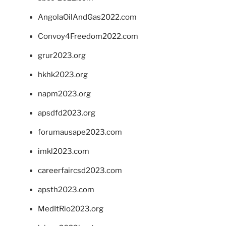
AngolaOilAndGas2022.com
Convoy4Freedom2022.com
grur2023.org
hkhk2023.org
napm2023.org
apsdfd2023.org
forumausape2023.com
imkl2023.com
careerfaircsd2023.com
apsth2023.com
MedItRio2023.org