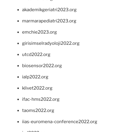
akademikgeriatri2023.org
marmarapediatri2023.org
emchie2023.org
girisimselradyoloji2022.org
utcd2022.org
biosensor2022.org
ialp2022.org
klivet2022.org
ifac-hms2022.org
taoms2022.org
iias-euromena-conference2022.org