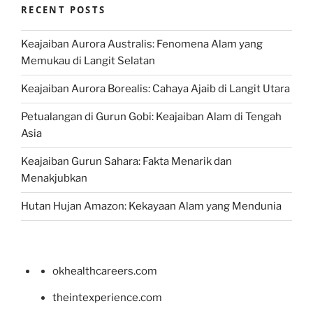
RECENT POSTS
Keajaiban Aurora Australis: Fenomena Alam yang
Memukau di Langit Selatan
Keajaiban Aurora Borealis: Cahaya Ajaib di Langit Utara
Petualangan di Gurun Gobi: Keajaiban Alam di Tengah
Asia
Keajaiban Gurun Sahara: Fakta Menarik dan
Menakjubkan
Hutan Hujan Amazon: Kekayaan Alam yang Mendunia
okhealthcareers.com
theintexperience.com