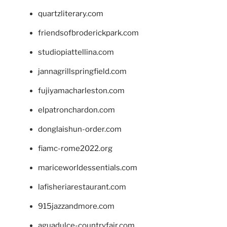
quartzliterary.com
friendsofbroderickpark.com
studiopiattellina.com
jannagrillspringfield.com
fujiyamacharleston.com
elpatronchardon.com
donglaishun-order.com
fiamc-rome2022.org
mariceworldessentials.com
lafisheriarestaurant.com
915jazzandmore.com
aguadulce-countryfair.com