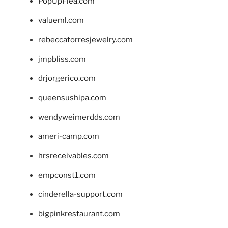
PopUpFlea.com
valueml.com
rebeccatorresjewelry.com
jmpbliss.com
drjorgerico.com
queensushipa.com
wendyweimerdds.com
ameri-camp.com
hrsreceivables.com
empconst1.com
cinderella-support.com
bigpinkrestaurant.com