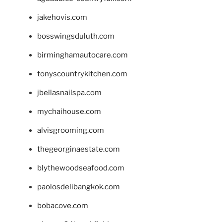
jakehovis.com
bosswingsduluth.com
birminghamautocare.com
tonyscountrykitchen.com
jbellasnailspa.com
mychaihouse.com
alvisgrooming.com
thegeorginaestate.com
blythewoodseafood.com
paolosdelibangkok.com
bobacove.com