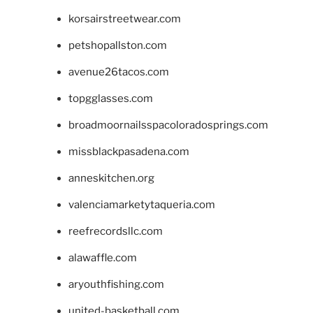
korsairstreetwear.com
petshopallston.com
avenue26tacos.com
topgglasses.com
broadmoornailsspacoloradosprings.com
missblackpasadena.com
anneskitchen.org
valenciamarketytaqueria.com
reefrecordsllc.com
alawaffle.com
aryouthfishing.com
united-basketball.com