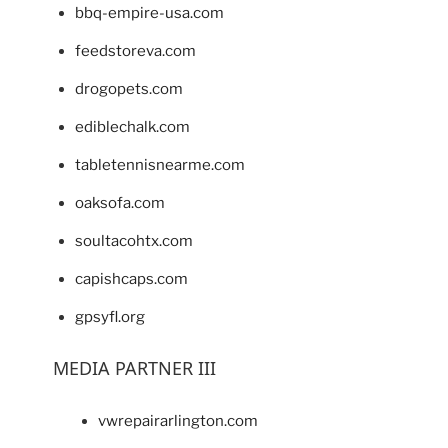
bbq-empire-usa.com
feedstoreva.com
drogopets.com
ediblechalk.com
tabletennisnearme.com
oaksofa.com
soultacohtx.com
capishcaps.com
gpsyfl.org
MEDIA PARTNER III
vwrepairarlington.com