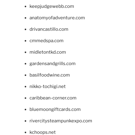
keepjudgewebb.com
anatomyofadventure.com
drivancastillo.com
cmmedspa.com
midletontkd.com
gardensandgrills.com
basilfoodwine.com
nikko-tochigi.net
caribbean-corner.com
bluemoongiftcards.com
rivercitysteampunkexpo.com
kchoops.net