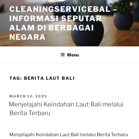
Skip
CLEANINGSERVICEBAL –
to
INFORMASI SEPUTAR
content
ALAM DI BERBAGAI
NEGARA
Menu
TAG:
BERITA LAUT BALI
POSTED
MARCH 12, 2025
ON
Menjelajahi Keindahan Laut Bali melalui
Berita Terbaru
Menjelajahi Keindahan Laut Bali melalui Berita Terbaru