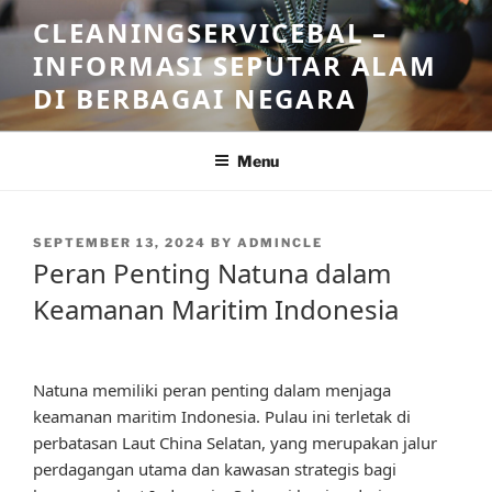
Skip
CLEANINGSERVICEBAL –
to
INFORMASI SEPUTAR ALAM
content
DI BERBAGAI NEGARA
Menu
POSTED
SEPTEMBER 13, 2024
BY
ADMINCLE
ON
Peran Penting Natuna dalam
Keamanan Maritim Indonesia
Natuna memiliki peran penting dalam menjaga
keamanan maritim Indonesia. Pulau ini terletak di
perbatasan Laut China Selatan, yang merupakan jalur
perdagangan utama dan kawasan strategis bagi