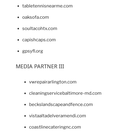
tabletennisnearme.com
oaksofa.com
soultacohtx.com
capishcaps.com
gpsyfl.org
MEDIA PARTNER III
vwrepairarlington.com
cleaningservicebaltimore-md.com
beckslandscapeandfence.com
vistaaltadelveramendi.com
coastlinecateringnc.com