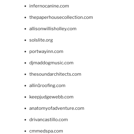
infernocanine.com
thepaperhousecollection.com
allisonwillisholley.com
solslite.org
portwayinn.com
djmaddogmusic.com
thesoundarchitects.com
allin1roofing.com
keepjudgewebb.com
anatomyofadventure.com
drivancastillo.com
cmmedspa.com