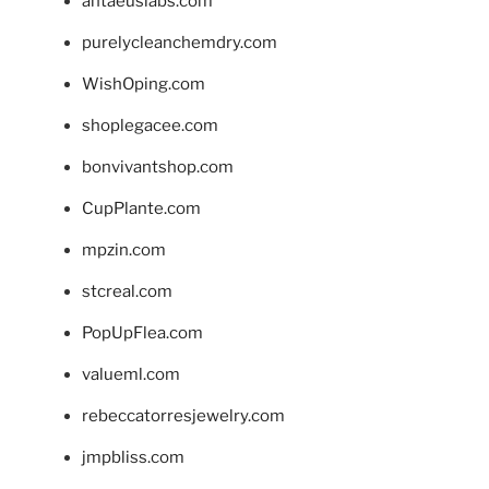
antaeuslabs.com
purelycleanchemdry.com
WishOping.com
shoplegacee.com
bonvivantshop.com
CupPlante.com
mpzin.com
stcreal.com
PopUpFlea.com
valueml.com
rebeccatorresjewelry.com
jmpbliss.com