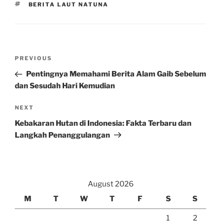
TAGS
BERITA LAUT NATUNA
Post
Previous
PREVIOUS
navigation
Post
Pentingnya Memahami Berita Alam Gaib Sebelum
dan Sesudah Hari Kemudian
Next
NEXT
Post
Kebakaran Hutan di Indonesia: Fakta Terbaru dan
Langkah Penanggulangan
August 2026
M
T
W
T
F
S
S
1
2