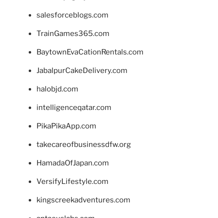
salesforceblogs.com
TrainGames365.com
BaytownEvaCationRentals.com
JabalpurCakeDelivery.com
halobjd.com
intelligenceqatar.com
PikaPikaApp.com
takecareofbusinessdfw.org
HamadaOfJapan.com
VersifyLifestyle.com
kingscreekadventures.com