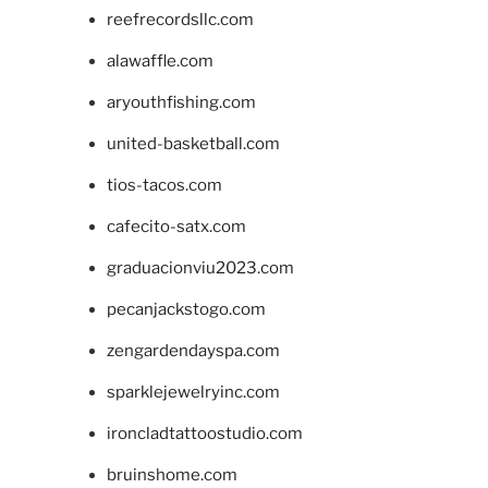
reefrecordsllc.com
alawaffle.com
aryouthfishing.com
united-basketball.com
tios-tacos.com
cafecito-satx.com
graduacionviu2023.com
pecanjackstogo.com
zengardendayspa.com
sparklejewelryinc.com
ironcladtattoostudio.com
bruinshome.com