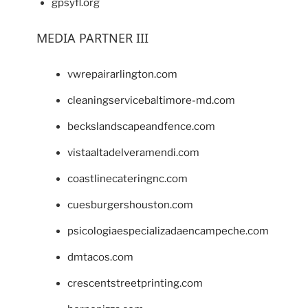
gpsyfl.org
MEDIA PARTNER III
vwrepairarlington.com
cleaningservicebaltimore-md.com
beckslandscapeandfence.com
vistaaltadelveramendi.com
coastlinecateringnc.com
cuesburgershouston.com
psicologiaespecializadaencampeche.com
dmtacos.com
crescentstreetprinting.com