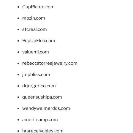
CupPlante.com
mpzin.com
stcreal.com
PopUpFlea.com
valueml.com
rebeccatorresjewelry.com
jmpbliss.com
drjorgerico.com
queensushipa.com
wendyweimerdds.com
ameri-camp.com
hrsreceivables.com