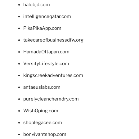
halobjd.com
intelligenceqatar.com
PikaPikaApp.com
takecareofbusinessdfw.org
HamadaOfJapan.com
VersifyLifestyle.com
kingscreekadventures.com
antaeuslabs.com
purelycleanchemdry.com
WishOping.com
shoplegacee.com
bonvivantshop.com