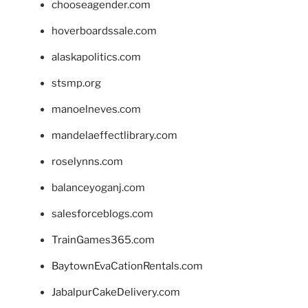
chooseagender.com
hoverboardssale.com
alaskapolitics.com
stsmp.org
manoelneves.com
mandelaeffectlibrary.com
roselynns.com
balanceyoganj.com
salesforceblogs.com
TrainGames365.com
BaytownEvaCationRentals.com
JabalpurCakeDelivery.com