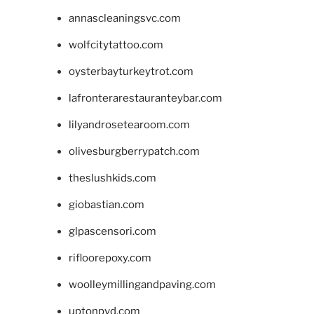
annascleaningsvc.com
wolfcitytattoo.com
oysterbayturkeytrot.com
lafronterarestauranteybar.com
lilyandrosetearoom.com
olivesburgberrypatch.com
theslushkids.com
giobastian.com
glpascensori.com
rifloorepoxy.com
woolleymillingandpaving.com
uptonpvd.com