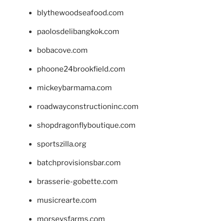
blythewoodseafood.com
paolosdelibangkok.com
bobacove.com
phoone24brookfield.com
mickeybarmama.com
roadwayconstructioninc.com
shopdragonflyboutique.com
sportszilla.org
batchprovisionsbar.com
brasserie-gobette.com
musicrearte.com
morseysfarms.com