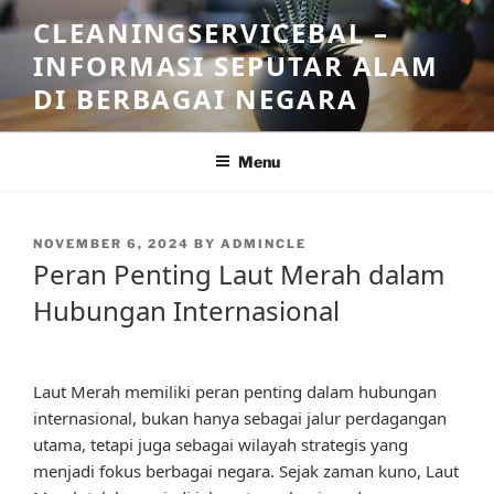
Skip
CLEANINGSERVICEBAL –
to
INFORMASI SEPUTAR ALAM
content
DI BERBAGAI NEGARA
Menu
POSTED
NOVEMBER 6, 2024
BY
ADMINCLE
ON
Peran Penting Laut Merah dalam
Hubungan Internasional
Laut Merah memiliki peran penting dalam hubungan
internasional, bukan hanya sebagai jalur perdagangan
utama, tetapi juga sebagai wilayah strategis yang
menjadi fokus berbagai negara. Sejak zaman kuno, Laut