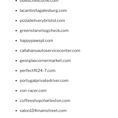
odieschillicothe.com
lacantinitagalesburg.com
pizzadeliverybristol.com
greenstarsmogcheck.com
happypawspl.com
callahansautoservicecenter.com
georgiascornermarket.com
perfectfit24-7.com
portugalprivatedriver.com
von-racer.com
coffeeshopcharleston.com
salon104mainstreet.com