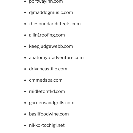
portwayinn.com
djmaddogmusic.com
thesoundarchitects.com
allin1roofing.com
keepjudgewebb.com
anatomyofadventure.com
drivancastillo.com
cmmedspa.com
midletontkd.com
gardensandgrills.com
basilfoodwine.com
nikko-tochigi.net