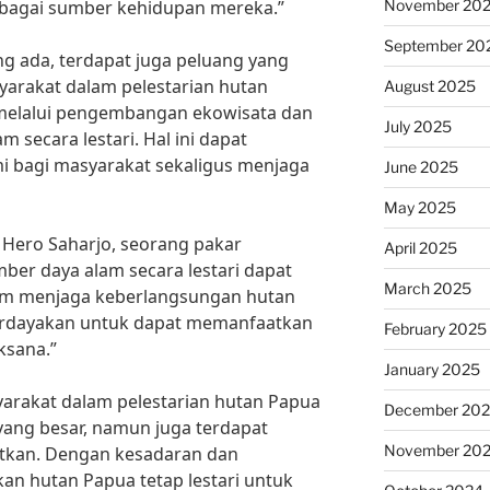
November 20
bagai sumber kehidupan mereka.”
September 20
ng ada, terdapat juga peluang yang
yarakat dalam pelestarian hutan
August 2025
 melalui pengembangan ekowisata dan
July 2025
secara lestari. Hal ini dapat
 bagi masyarakat sekaligus menjaga
June 2025
May 2025
g Hero Saharjo, seorang pakar
April 2025
er daya alam secara lestari dapat
March 2025
alam menjaga keberlangsungan hutan
erdayakan untuk dapat memanfaatkan
February 2025
ksana.”
January 2025
arakat dalam pelestarian hutan Papua
December 20
ang besar, namun juga terdapat
November 20
tkan. Dengan kesadaran dan
kan hutan Papua tetap lestari untuk