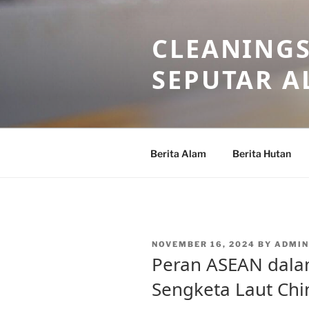
Skip
to
CLEANINGS
content
SEPUTAR A
Berita Alam
Berita Hutan
POSTED
NOVEMBER 16, 2024
BY
ADMIN
ON
Peran ASEAN dala
Sengketa Laut Chi