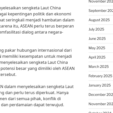
November 20
elesaikan sengketa Laut China
September 20
agai kepentingan politik dan ekonomi
ibat seringkali menjadi hambatan dalam
August 2025
arena itu, ASEAN perlu terus berperan
July 2025
fasilitasi dialog antara negara-
June 2025
May 2025
ang pakar hubungan internasional dari
AN memiliki kesempatan untuk menjadi
April 2025
 menyelesaikan sengketa Laut China
March 2025
 potensi besar yang dimiliki oleh ASEAN
tersebut.
February 2025
January 2025
N dalam menyelesaikan sengketa Laut
ng dan perlu terus diperkuat. Hanya
December 20
n dari semua pihak, konflik di
November 20
si dan perdamaian dapat terwujud.