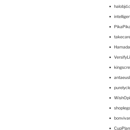
halobjd
intellig
PikaPik
takecar
Hamada
VersifyL
kingscr
antaeus
purelyc
WishOp
shopleg
bonviva
CupPlan