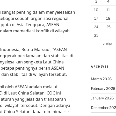
3
4
10
11
sangat penting dalam menyelesaikan
Sebagai sebuah organisasi regional
17
18
nggota di Asia Tenggara, ASEAN
24
25
s dalam memediasi konflik di wilayah
31
« Mar
Indonesia, Retno Marsudi, “ASEAN
nggerak perdamaian dan stabilitas di
yelesaikan sengketa Laut China
ARCHIVES
n betapa pentingnya peran ASEAN
n stabilitas di wilayah tersebut.
March 2026
bil oleh ASEAN adalah melalui
February 2026
 di Laut China Selatan. COC ini
January 2026
aturan yang jelas dan transparan
di wilayah tersebut. Dengan adanya
December 20
t China Selatan dapat diminimalisir.