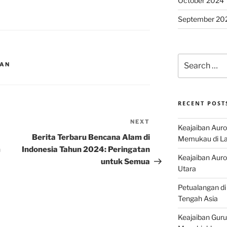
October 2024
September 20
Search
TAN
for:
RECENT POST
NEXT
Next
Keajaiban Auro
Post
Berita Terbaru Bencana Alam di
Memukau di La
m
Indonesia Tahun 2024: Peringatan
Keajaiban Auror
untuk Semua
Utara
Petualangan di
Tengah Asia
Keajaiban Guru