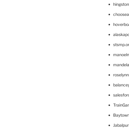
hingsto
choosea
hoverbo
alaskapo
stsmp.o
manoel
mandelae
roselyn
balance
salesfo
TrainG
Baytown
Jabalpu