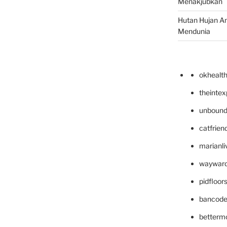
Menakjubkan
Hutan Hujan A
Mendunia
okhealt
theinte
unbound
catfrien
marianli
wayward
pidfloo
bancode
betterm