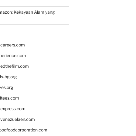
mazon: Kekayaan Alam yang
hcareers.com
xperience.com
edthefilm.com
ds-bg.org
ves.org
tees.com
rsexpress.com
venezuelaen.com
oodfoodcorporation.com