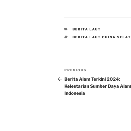
CATEGORIES
BERITA LAUT
TAGS
BERITA LAUT CHINA SELA
Post
Previous
PREVIOUS
navigation
Post
Berita Alam Terkini 2024:
Kelestarian Sumber Daya Ala
Indonesia