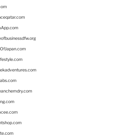
.com
enceqatar.com
aApp.com
eofbusinessdfw.org
OfJapan.com
ifestyle.com
eekadventures.com
labs.com
leanchemdry.com
ing.com
acee.com
ntshop.com
te.com