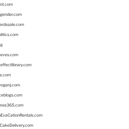
nnt.com
gender.com
ardssale.com
litics.com
rg
neves.com
ffectlibrary.com
ns.com
yoganj.com
rceblogs.com
ames365.com
EvaCationRentals.com
rCakeDelivery.com