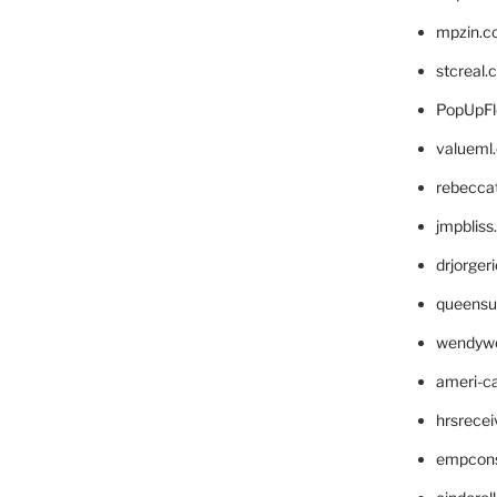
mpzin.c
stcreal.
PopUpFl
valueml
rebecca
jmpblis
drjorger
queensu
wendyw
ameri-
hrsrece
empcon