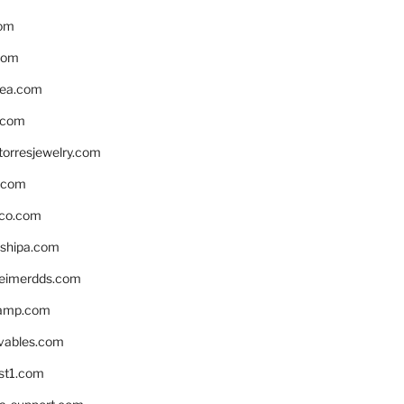
om
com
ea.com
.com
torresjewelry.com
s.com
ico.com
shipa.com
eimerdds.com
camp.com
ivables.com
st1.com