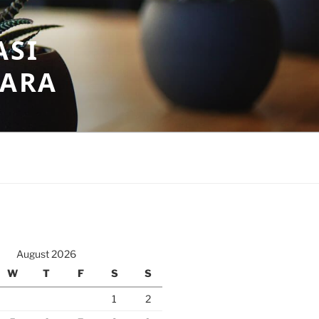
ASI
GARA
August 2026
W
T
F
S
S
1
2