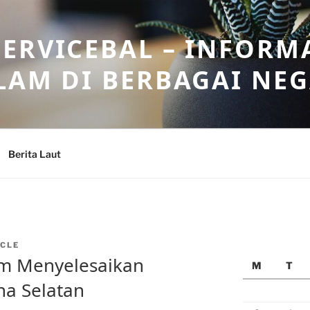
ERVICEBAL – INFORM
LAM DI BERBAGAI NE
Berita Laut
CLE
m Menyelesaikan
M
T
na Selatan