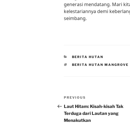
generasi mendatang. Mari ki
kelestariannya demi keberlan
seimbang.
CATEGORIES
BERITA HUTAN
TAGS
BERITA HUTAN MANGROVE
Post
Previous
PREVIOUS
navigation
Post
Laut Hitam: Kisah-kisah Tak
Terduga dari Lautan yang
Menakutkan