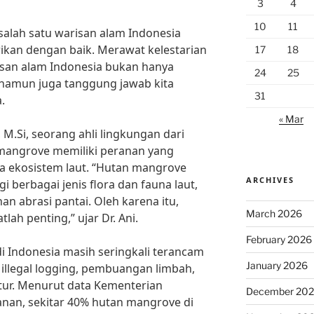
3
4
10
11
lah satu warisan alam Indonesia
arikan dengan baik. Merawat kelestarian
17
18
san alam Indonesia bukan hanya
24
25
namun juga tanggung jawab kita
31
.
« Mar
 M.Si, seorang ahli lingkungan dari
 mangrove memiliki peranan yang
a ekosistem laut. “Hutan mangrove
ARCHIVES
 berbagai jenis flora dan fauna laut,
an abrasi pantai. Oleh karena itu,
March 2026
ah penting,” ujar Dr. Ani.
February 2026
 Indonesia masih seringkali terancam
January 2026
i illegal logging, pembuangan limbah,
ur. Menurut data Kementerian
December 20
nan, sekitar 40% hutan mangrove di