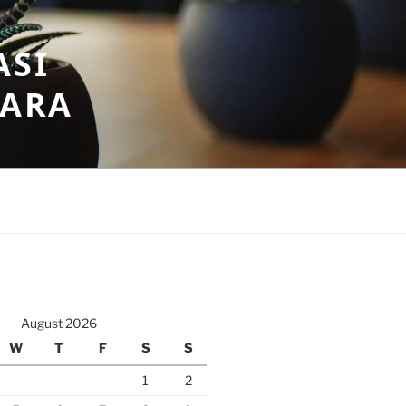
ASI
GARA
August 2026
W
T
F
S
S
1
2