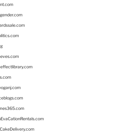
nnt.com
gender.com
ardssale.com
litics.com
rg
neves.com
ffectlibrary.com
ns.com
yoganj.com
rceblogs.com
ames365.com
EvaCationRentals.com
rCakeDelivery.com