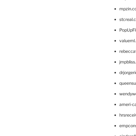
mpzin.c
stcreal.
PopUpFl
valueml
rebecca
jmpblis
drjorger
queensu
wendyw
ameri-
hrsrece
empcon