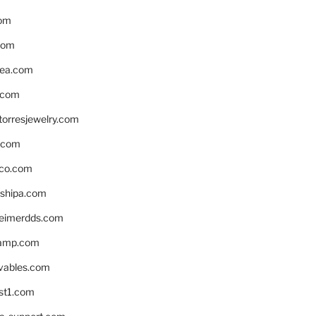
om
com
ea.com
.com
torresjewelry.com
s.com
ico.com
shipa.com
eimerdds.com
camp.com
ivables.com
st1.com