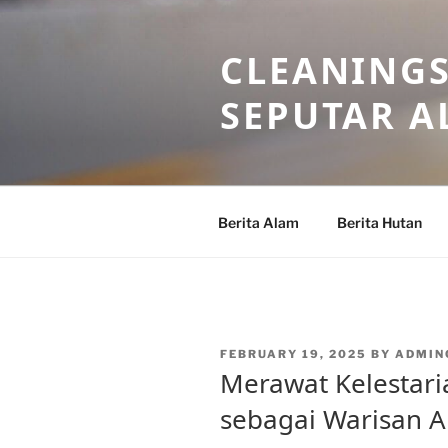
Skip
to
CLEANINGS
content
SEPUTAR A
Berita Alam
Berita Hutan
POSTED
FEBRUARY 19, 2025
BY
ADMIN
ON
Merawat Kelestar
sebagai Warisan A