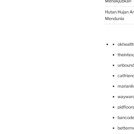
Menakjubkan
Hutan Hujan A
Mendunia
okhealt
theinte
unbound
catfrien
marianli
wayward
pidfloo
bancode
betterm