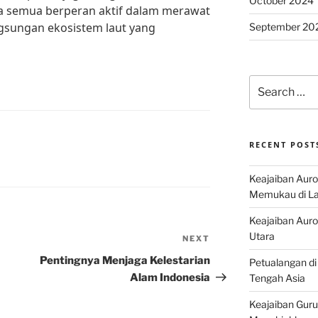
October 2024
ta semua berperan aktif dalam merawat
gsungan ekosistem laut yang
September 20
Search
for:
RECENT POST
Keajaiban Auro
Memukau di La
Keajaiban Auror
Utara
NEXT
Next
Post
Pentingnya Menjaga Kelestarian
Petualangan di
Alam Indonesia
Tengah Asia
Keajaiban Guru