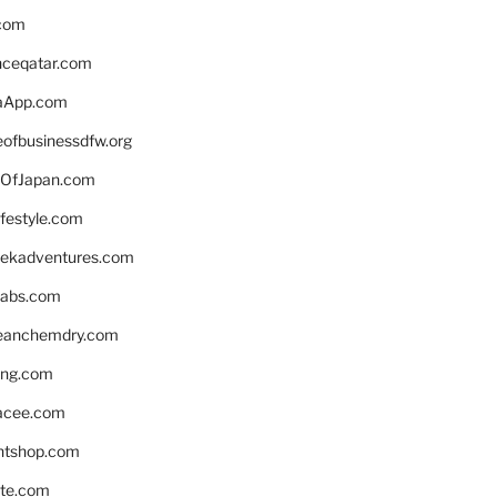
.com
enceqatar.com
aApp.com
eofbusinessdfw.org
OfJapan.com
ifestyle.com
eekadventures.com
labs.com
leanchemdry.com
ing.com
acee.com
ntshop.com
te.com