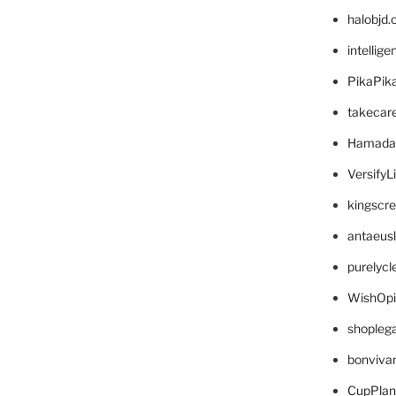
halobjd
intellig
PikaPik
takecar
Hamada
VersifyL
kingscr
antaeus
purelyc
WishOp
shopleg
bonviva
CupPlan