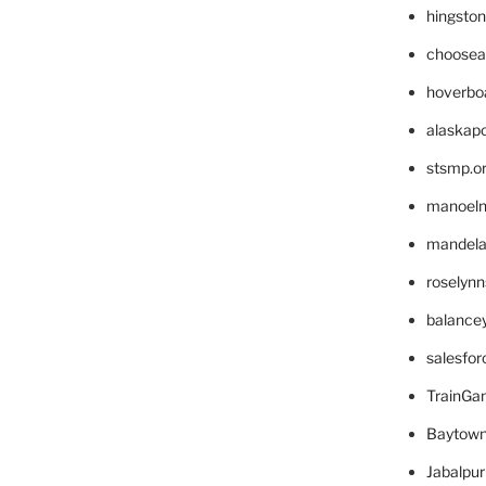
hingsto
choosea
hoverbo
alaskapo
stsmp.o
manoel
mandelae
roselyn
balance
salesfo
TrainG
Baytown
Jabalpu