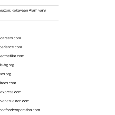
mazon: Kekayaan Alam yang
hcareers.com
xperience.com
edthefilm.com
ds-bg.org
ves.org
tees.com
rsexpress.com
venezuelaen.com
oodfoodcorporation.com