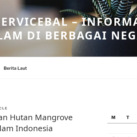
ERVICEBAL – INFORM
LAM DI BERBAGAI NE
Berita Laut
CLE
ian Hutan Mangrove
M
T
lam Indonesia