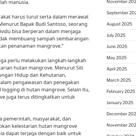
November 20
ulah manusia.
September 20
arakat harus turut serta dalam merawat
 Menurut Bapak Budi Santoso, seorang
August 2025
ndividu bisa berperan dalam menjaga
July 2025
 tidak membuang sampah sembarangan
iatan penanaman mangrove.”
June 2025
May 2025
juga perlu melakukan langkah-langkah
arian hutan mangrove. Menurut Siti
April 2025
kungan Hidup dan Kehutanan,
March 2025
 dalam pengawasan dan penegakan
 logging di hutan mangrove. Selain itu,
February 2025
 juga terus ditingkatkan untuk
January 2025
December 20
 pemerintah, masyarakat, dan
November 20
rapkan kelestarian hutan mangrove
ia dapat terjaga dengan baik untuk