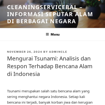
Skip
CLEANINGSERVICEBAL –
to
INFORMASI SEPUTAR ALAM
content
DI BERBAGAI NEGARA
Menu
POSTED
NOVEMBER 26, 2024
BY
ADMINCLE
ON
Mengurai Tsunami: Analisis dan
Respon Terhadap Bencana Alam
di Indonesia
Tsunami merupakan salah satu bencana alam yang
sering menghantui negara Indonesia. Setiap kali
bencana ini terjadi, banyak korban jiwa dan kerugian