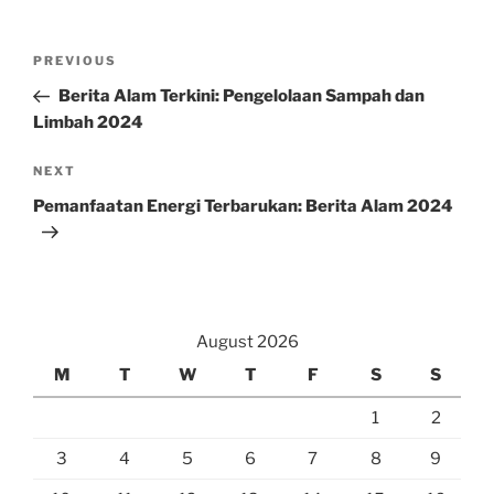
Post
Previous
PREVIOUS
navigation
Post
Berita Alam Terkini: Pengelolaan Sampah dan
Limbah 2024
Next
NEXT
Post
Pemanfaatan Energi Terbarukan: Berita Alam 2024
August 2026
M
T
W
T
F
S
S
1
2
3
4
5
6
7
8
9