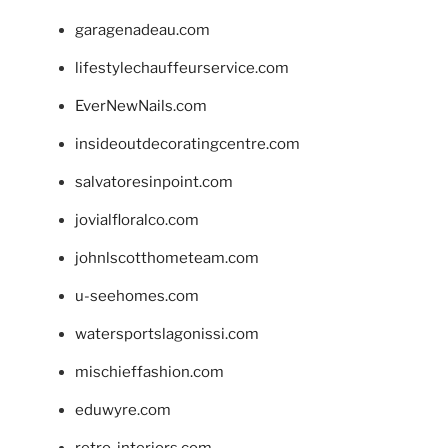
garagenadeau.com
lifestylechauffeurservice.com
EverNewNails.com
insideoutdecoratingcentre.com
salvatoresinpoint.com
jovialfloralco.com
johnlscotthometeam.com
u-seehomes.com
watersportslagonissi.com
mischieffashion.com
eduwyre.com
retro-interiors.com