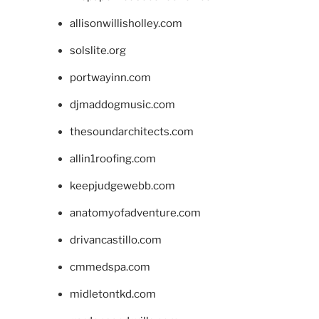
allisonwillisholley.com
solslite.org
portwayinn.com
djmaddogmusic.com
thesoundarchitects.com
allin1roofing.com
keepjudgewebb.com
anatomyofadventure.com
drivancastillo.com
cmmedspa.com
midletontkd.com