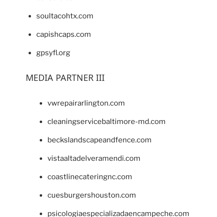
soultacohtx.com
capishcaps.com
gpsyfl.org
MEDIA PARTNER III
vwrepairarlington.com
cleaningservicebaltimore-md.com
beckslandscapeandfence.com
vistaaltadelveramendi.com
coastlinecateringnc.com
cuesburgershouston.com
psicologiaespecializadaencampeche.com