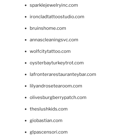
sparklejewelryinc.com
ironcladtattoostudio.com
bruinshome.com
annascleaningsvc.com
wolfcitytattoo.com
oysterbayturkeytrot.com
lafronterarestauranteybar.com
lilyandrosetearoom.com
olivesburgberrypatch.com
theslushkids.com
giobastian.com
glpascensori.com