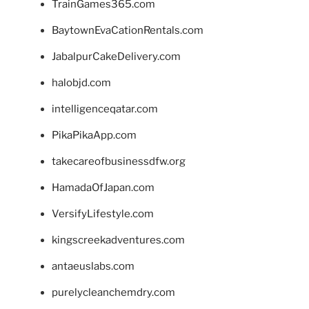
TrainGames365.com
BaytownEvaCationRentals.com
JabalpurCakeDelivery.com
halobjd.com
intelligenceqatar.com
PikaPikaApp.com
takecareofbusinessdfw.org
HamadaOfJapan.com
VersifyLifestyle.com
kingscreekadventures.com
antaeuslabs.com
purelycleanchemdry.com