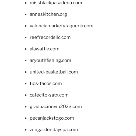
missblackpasadena.com
anneskitchen.org
valenciamarketytaqueria.com
reefrecordsllc.com
alawaffle.com
aryouthfishing.com
united-basketball.com
tios-tacos.com
cafecito-satx.com
graduacionviu2023.com
pecanjackstogo.com
zengardendayspa.com