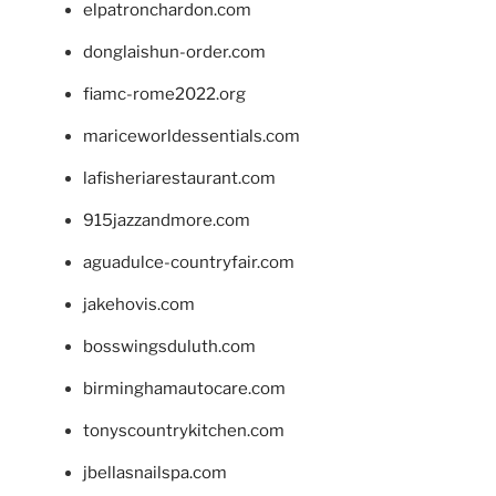
elpatronchardon.com
donglaishun-order.com
fiamc-rome2022.org
mariceworldessentials.com
lafisheriarestaurant.com
915jazzandmore.com
aguadulce-countryfair.com
jakehovis.com
bosswingsduluth.com
birminghamautocare.com
tonyscountrykitchen.com
jbellasnailspa.com