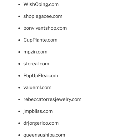
WishOping.com
shoplegacee.com
bonvivantshop.com
CupPlante.com
mpzin.com
stcreal.com
PopUpFlea.com
valueml.com
rebeccatorresjewelry.com
jmpbliss.com
drjorgerico.com
queensushipa.com