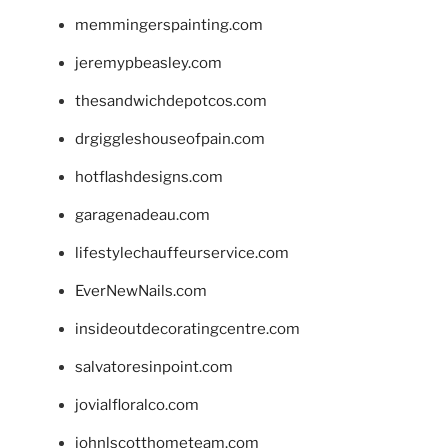
memmingerspainting.com
jeremypbeasley.com
thesandwichdepotcos.com
drgiggleshouseofpain.com
hotflashdesigns.com
garagenadeau.com
lifestylechauffeurservice.com
EverNewNails.com
insideoutdecoratingcentre.com
salvatoresinpoint.com
jovialfloralco.com
johnlscotthometeam.com