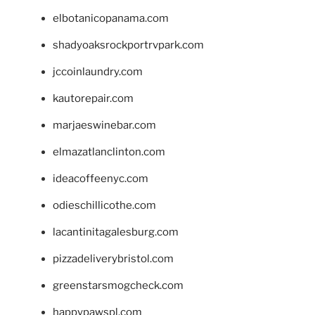
elbotanicopanama.com
shadyoaksrockportrvpark.com
jccoinlaundry.com
kautorepair.com
marjaeswinebar.com
elmazatlanclinton.com
ideacoffeenyc.com
odieschillicothe.com
lacantinitagalesburg.com
pizzadeliverybristol.com
greenstarsmogcheck.com
happypawspl.com