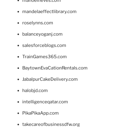
manoelneves.com
mandelaeffectlibrary.com
roselynns.com
balanceyoganj.com
salesforceblogs.com
TrainGames365.com
BaytownEvaCationRentals.com
JabalpurCakeDelivery.com
halobjd.com
intelligenceqatar.com
PikaPikaApp.com
takecareofbusinessdfw.org