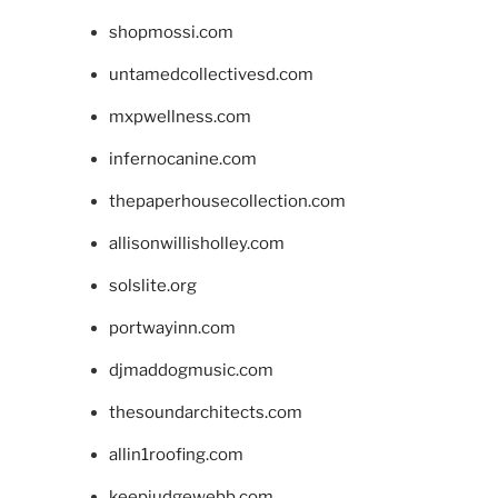
shopmossi.com
untamedcollectivesd.com
mxpwellness.com
infernocanine.com
thepaperhousecollection.com
allisonwillisholley.com
solslite.org
portwayinn.com
djmaddogmusic.com
thesoundarchitects.com
allin1roofing.com
keepjudgewebb.com