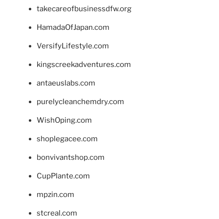
takecareofbusinessdfw.org
HamadaOfJapan.com
VersifyLifestyle.com
kingscreekadventures.com
antaeuslabs.com
purelycleanchemdry.com
WishOping.com
shoplegacee.com
bonvivantshop.com
CupPlante.com
mpzin.com
stcreal.com