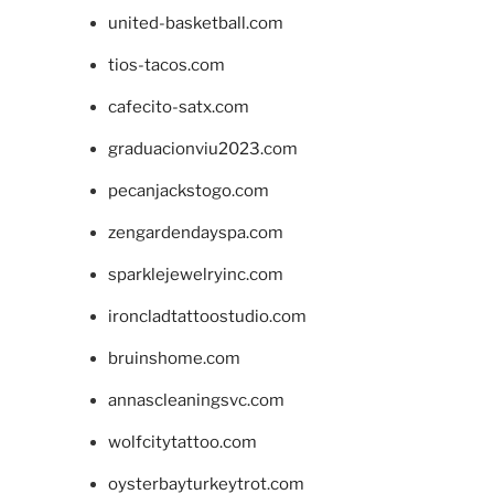
united-basketball.com
tios-tacos.com
cafecito-satx.com
graduacionviu2023.com
pecanjackstogo.com
zengardendayspa.com
sparklejewelryinc.com
ironcladtattoostudio.com
bruinshome.com
annascleaningsvc.com
wolfcitytattoo.com
oysterbayturkeytrot.com