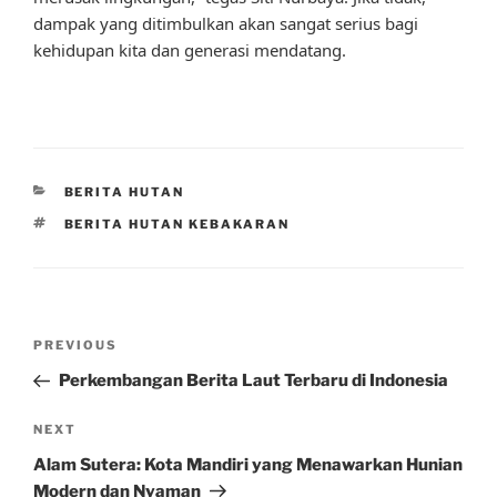
dampak yang ditimbulkan akan sangat serius bagi
kehidupan kita dan generasi mendatang.
CATEGORIES
BERITA HUTAN
TAGS
BERITA HUTAN KEBAKARAN
Post
Previous
PREVIOUS
navigation
Post
Perkembangan Berita Laut Terbaru di Indonesia
Next
NEXT
Post
Alam Sutera: Kota Mandiri yang Menawarkan Hunian
Modern dan Nyaman