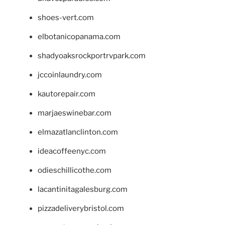
shoes-vert.com
elbotanicopanama.com
shadyoaksrockportrvpark.com
jccoinlaundry.com
kautorepair.com
marjaeswinebar.com
elmazatlanclinton.com
ideacoffeenyc.com
odieschillicothe.com
lacantinitagalesburg.com
pizzadeliverybristol.com