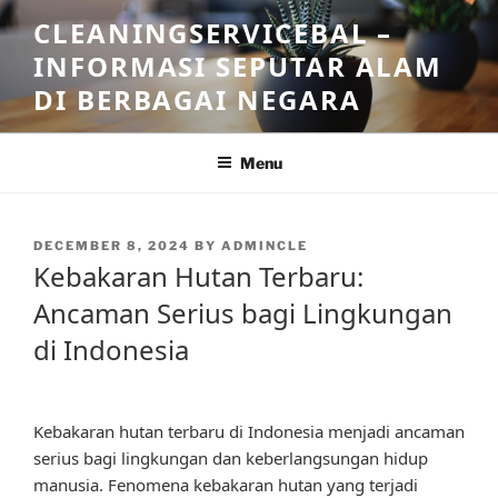
Skip
CLEANINGSERVICEBAL –
to
INFORMASI SEPUTAR ALAM
content
DI BERBAGAI NEGARA
Menu
POSTED
DECEMBER 8, 2024
BY
ADMINCLE
ON
Kebakaran Hutan Terbaru:
Ancaman Serius bagi Lingkungan
di Indonesia
Kebakaran hutan terbaru di Indonesia menjadi ancaman
serius bagi lingkungan dan keberlangsungan hidup
manusia. Fenomena kebakaran hutan yang terjadi