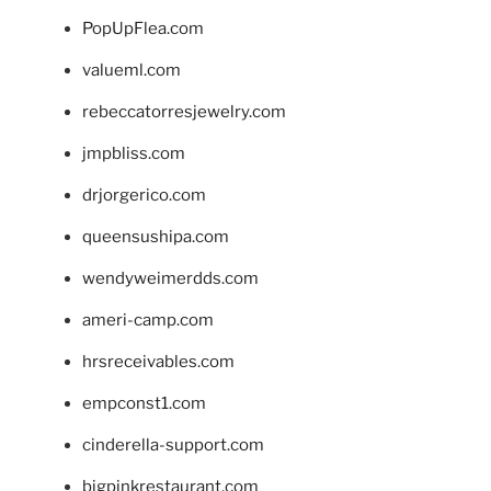
PopUpFlea.com
valueml.com
rebeccatorresjewelry.com
jmpbliss.com
drjorgerico.com
queensushipa.com
wendyweimerdds.com
ameri-camp.com
hrsreceivables.com
empconst1.com
cinderella-support.com
bigpinkrestaurant.com