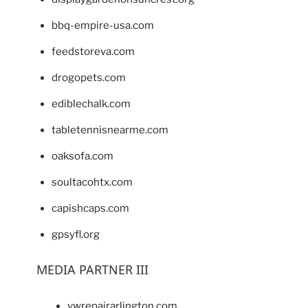
bbq-empire-usa.com
feedstoreva.com
drogopets.com
ediblechalk.com
tabletennisnearme.com
oaksofa.com
soultacohtx.com
capishcaps.com
gpsyfl.org
MEDIA PARTNER III
vwrepairarlington.com