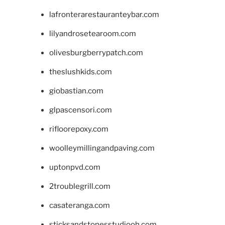
lafronterarestauranteybar.com
lilyandrosetearoom.com
olivesburgberrypatch.com
theslushkids.com
giobastian.com
glpascensori.com
rifloorepoxy.com
woolleymillingandpaving.com
uptonpvd.com
2troublegrill.com
casateranga.com
sticksandstonesstudiooh.com