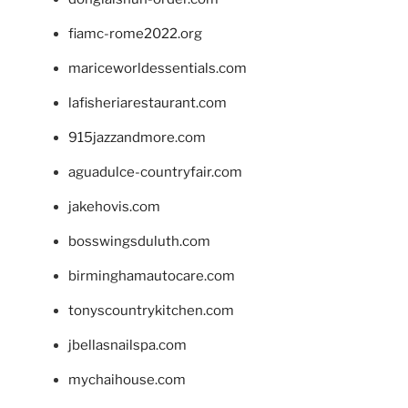
fiamc-rome2022.org
mariceworldessentials.com
lafisheriarestaurant.com
915jazzandmore.com
aguadulce-countryfair.com
jakehovis.com
bosswingsduluth.com
birminghamautocare.com
tonyscountrykitchen.com
jbellasnailspa.com
mychaihouse.com