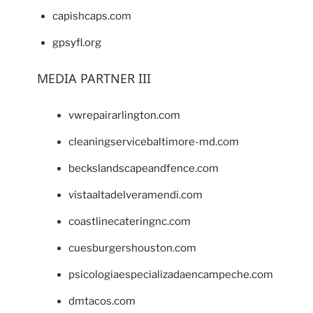
capishcaps.com
gpsyfl.org
MEDIA PARTNER III
vwrepairarlington.com
cleaningservicebaltimore-md.com
beckslandscapeandfence.com
vistaaltadelveramendi.com
coastlinecateringnc.com
cuesburgershouston.com
psicologiaespecializadaencampeche.com
dmtacos.com