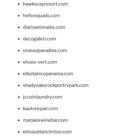
hawkscayresort.com
hellonquads.com
diarioanimales.com
decogaleri.com
unavozparadios.com
shoes-vert.com
elbotanicopanama.com
shadyoaksrockportrvpark.com
jccoinlaundry.com
kautorepair.com
marjaeswinebar.com
elmazatlanclinton.com