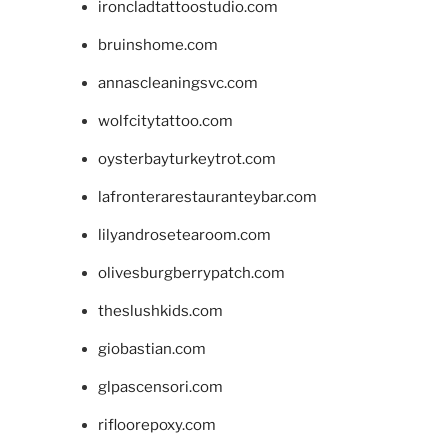
ironcladtattoostudio.com
bruinshome.com
annascleaningsvc.com
wolfcitytattoo.com
oysterbayturkeytrot.com
lafronterarestauranteybar.com
lilyandrosetearoom.com
olivesburgberrypatch.com
theslushkids.com
giobastian.com
glpascensori.com
rifloorepoxy.com