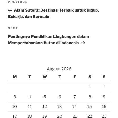
Previous
PREVIOUS
navigation
Post
Alam Sutera: Destinasi Terbaik untuk Hidup,
Bekerja, dan Bermain
Next
NEXT
Post
Pentingnya Pendidikan Lingkungan dalam
Mempertahankan Hutan di Indonesia
August 2026
M
T
W
T
F
S
S
1
2
3
4
5
6
7
8
9
10
11
12
13
14
15
16
17
18
19
20
21
22
23