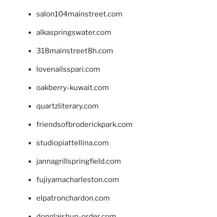
salon104mainstreet.com
alkaspringswater.com
318mainstreet8h.com
lovenailsspari.com
oakberry-kuwait.com
quartzliterary.com
friendsofbroderickpark.com
studiopiattellina.com
jannagrillspringfield.com
fujiyamacharleston.com
elpatronchardon.com
donglaishun-order.com