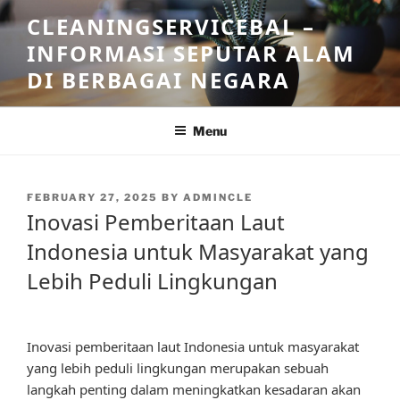
Skip
CLEANINGSERVICEBAL –
to
INFORMASI SEPUTAR ALAM
content
DI BERBAGAI NEGARA
Menu
POSTED
FEBRUARY 27, 2025
BY
ADMINCLE
ON
Inovasi Pemberitaan Laut
Indonesia untuk Masyarakat yang
Lebih Peduli Lingkungan
Inovasi pemberitaan laut Indonesia untuk masyarakat
yang lebih peduli lingkungan merupakan sebuah
langkah penting dalam meningkatkan kesadaran akan