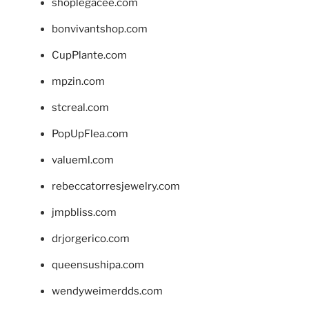
shoplegacee.com
bonvivantshop.com
CupPlante.com
mpzin.com
stcreal.com
PopUpFlea.com
valueml.com
rebeccatorresjewelry.com
jmpbliss.com
drjorgerico.com
queensushipa.com
wendyweimerdds.com