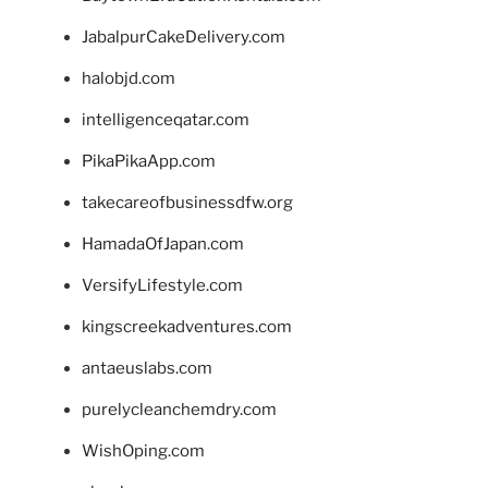
JabalpurCakeDelivery.com
halobjd.com
intelligenceqatar.com
PikaPikaApp.com
takecareofbusinessdfw.org
HamadaOfJapan.com
VersifyLifestyle.com
kingscreekadventures.com
antaeuslabs.com
purelycleanchemdry.com
WishOping.com