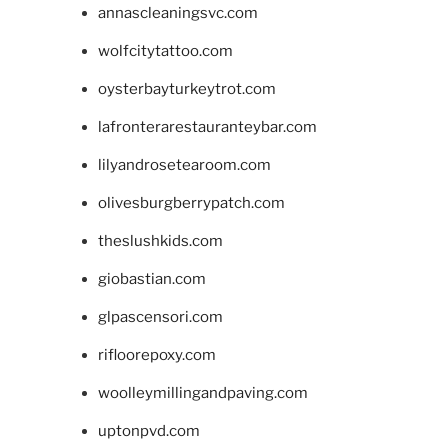
annascleaningsvc.com
wolfcitytattoo.com
oysterbayturkeytrot.com
lafronterarestauranteybar.com
lilyandrosetearoom.com
olivesburgberrypatch.com
theslushkids.com
giobastian.com
glpascensori.com
rifloorepoxy.com
woolleymillingandpaving.com
uptonpvd.com