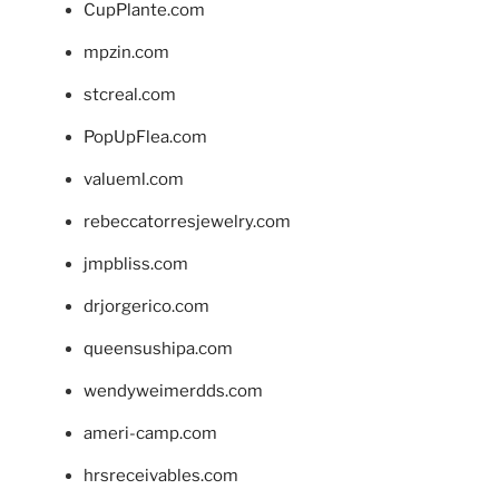
CupPlante.com
mpzin.com
stcreal.com
PopUpFlea.com
valueml.com
rebeccatorresjewelry.com
jmpbliss.com
drjorgerico.com
queensushipa.com
wendyweimerdds.com
ameri-camp.com
hrsreceivables.com