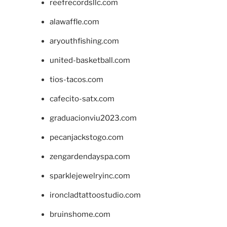
reefrecordsllc.com
alawaffle.com
aryouthfishing.com
united-basketball.com
tios-tacos.com
cafecito-satx.com
graduacionviu2023.com
pecanjackstogo.com
zengardendayspa.com
sparklejewelryinc.com
ironcladtattoostudio.com
bruinshome.com