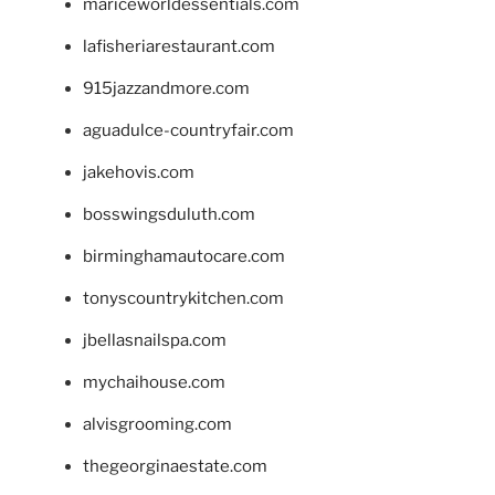
mariceworldessentials.com
lafisheriarestaurant.com
915jazzandmore.com
aguadulce-countryfair.com
jakehovis.com
bosswingsduluth.com
birminghamautocare.com
tonyscountrykitchen.com
jbellasnailspa.com
mychaihouse.com
alvisgrooming.com
thegeorginaestate.com