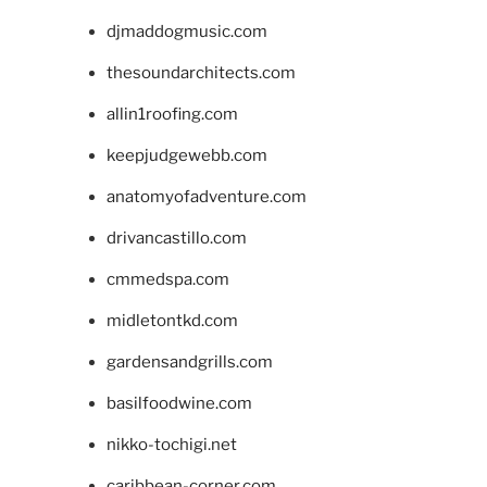
djmaddogmusic.com
thesoundarchitects.com
allin1roofing.com
keepjudgewebb.com
anatomyofadventure.com
drivancastillo.com
cmmedspa.com
midletontkd.com
gardensandgrills.com
basilfoodwine.com
nikko-tochigi.net
caribbean-corner.com