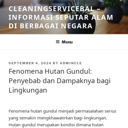
Skip
CLEANINGSERVICEBAL –
to
INFORMASI SEPUTAR ALAM
content
DI BERBAGAI NEGARA
Menu
POSTED
SEPTEMBER 4, 2024
BY
ADMINCLE
ON
Fenomena Hutan Gundul:
Penyebab dan Dampaknya bagi
Lingkungan
Fenomena hutan gundul menjadi permasalahan serius
yang semakin mengkhawatirkan bagi lingkungan.
Hutan gundul merupakan kondisi dimana hutan