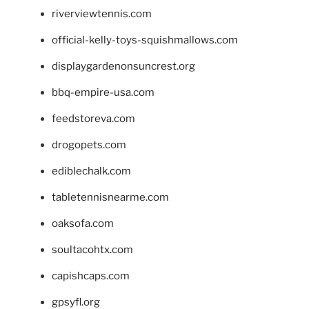
riverviewtennis.com
official-kelly-toys-squishmallows.com
displaygardenonsuncrest.org
bbq-empire-usa.com
feedstoreva.com
drogopets.com
ediblechalk.com
tabletennisnearme.com
oaksofa.com
soultacohtx.com
capishcaps.com
gpsyfl.org