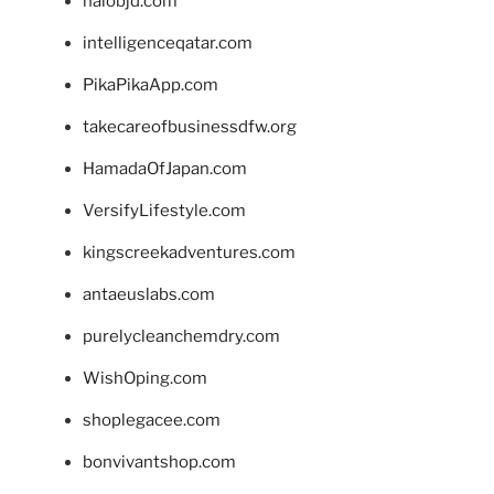
halobjd.com
intelligenceqatar.com
PikaPikaApp.com
takecareofbusinessdfw.org
HamadaOfJapan.com
VersifyLifestyle.com
kingscreekadventures.com
antaeuslabs.com
purelycleanchemdry.com
WishOping.com
shoplegacee.com
bonvivantshop.com