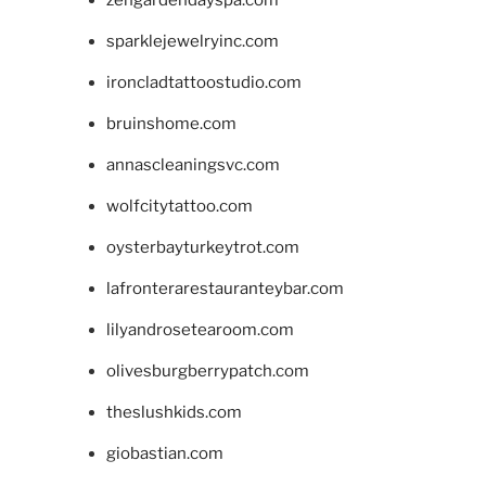
zengardendayspa.com
sparklejewelryinc.com
ironcladtattoostudio.com
bruinshome.com
annascleaningsvc.com
wolfcitytattoo.com
oysterbayturkeytrot.com
lafronterarestauranteybar.com
lilyandrosetearoom.com
olivesburgberrypatch.com
theslushkids.com
giobastian.com