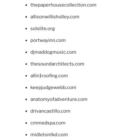
thepaperhousecollection.com
allisonwillisholley.com
solslite.org
portwayinn.com
djmaddogmusic.com
thesoundarchitects.com
allin1roofing.com
keepjudgewebb.com
anatomyofadventure.com
drivancastillo.com
cmmedspa.com
midletontkd.com