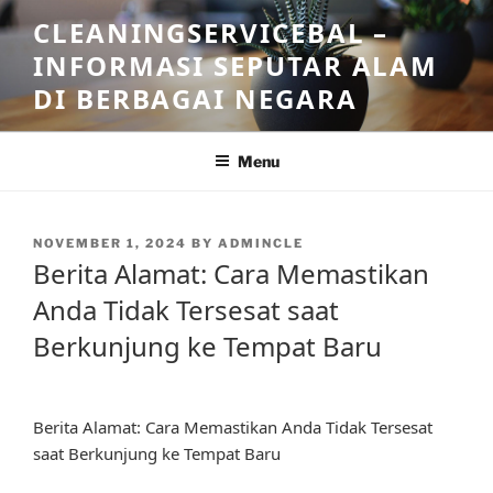
Skip
CLEANINGSERVICEBAL –
to
INFORMASI SEPUTAR ALAM
content
DI BERBAGAI NEGARA
Menu
POSTED
NOVEMBER 1, 2024
BY
ADMINCLE
ON
Berita Alamat: Cara Memastikan
Anda Tidak Tersesat saat
Berkunjung ke Tempat Baru
Berita Alamat: Cara Memastikan Anda Tidak Tersesat
saat Berkunjung ke Tempat Baru