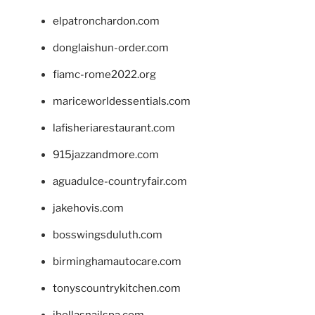
elpatronchardon.com
donglaishun-order.com
fiamc-rome2022.org
mariceworldessentials.com
lafisheriarestaurant.com
915jazzandmore.com
aguadulce-countryfair.com
jakehovis.com
bosswingsduluth.com
birminghamautocare.com
tonyscountrykitchen.com
jbellasnailspa.com