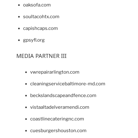
oaksofa.com
soultacohtx.com
capishcaps.com
gpsyfl.org
MEDIA PARTNER III
vwrepairarlington.com
cleaningservicebaltimore-md.com
beckslandscapeandfence.com
vistaaltadelveramendi.com
coastlinecateringnc.com
cuesburgershouston.com