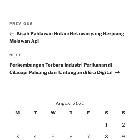
Post
Previous
PREVIOUS
navigation
Post
Kisah Pahlawan Hutan: Relawan yang Berjuang
Melawan Api
Next
NEXT
Post
Perkembangan Terbaru Industri Perikanan di
Cilacap: Peluang dan Tantangan di Era Digital
August 2026
M
T
W
T
F
S
S
1
2
3
4
5
6
7
8
9