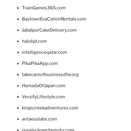
TrainGames365.com
BaytownEvaCationRentals.com
JabalpurCakeDelivery.com
halobjd.com
intelligenceqatar.com
PikaPikaApp.com
takecareofbusinessdfw.org
HamadaOfJapan.com
VersifyLifestyle.com
kingscreekadventures.com
antaeuslabs.com
purelycleanchemdry.com