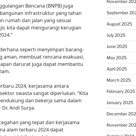
November 20
ggulangan Bencana (BNPB) juga
angunan infrastruktur yang tahan
September 20
 rumah dan jalan yang sesuai
August 2025
ir, kita dapat mengurangi kerugian
2024.”
July 2025
June 2025
sederhana seperti menyimpan barang-
ng aman, membuat rencana evakuasi,
May 2025
apan darurat juga dapat membantu
April 2025
lam.
March 2025
erbaru 2024, kerjasama antara
February 2025
ektor swasta sangat diperlukan. “Kita
mendukung dan bekerja sama dalam
January 2025
 Dr. Andi Surya.
December 20
cegahan yang tepat dan kerjasama
November 20
na alam terbaru 2024 dapat