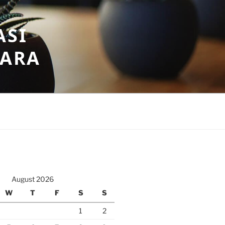
ASI
GARA
August 2026
W
T
F
S
S
1
2