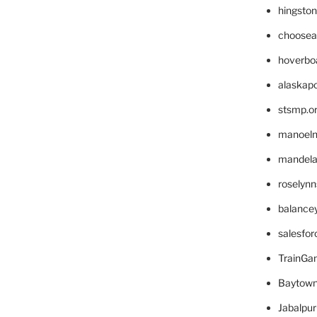
hingsto
choosea
hoverbo
alaskapo
stsmp.o
manoel
mandelae
roselyn
balance
salesfo
TrainG
Baytown
Jabalpu