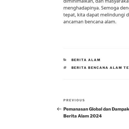
diminimalkan, dan masyarakat
menghadapinya. Semoga deng
tepat, kita dapat melindungi 
ancaman bencana alam.
CATEGORIES
BERITA ALAM
TAGS
BERITA BENCANA ALAM T
Post
Previous
PREVIOUS
navigation
Post
Pemanasan Global dan Dampak
Berita Alam 2024