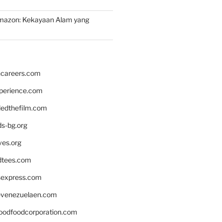
mazon: Kekayaan Alam yang
hcareers.com
xperience.com
edthefilm.com
ds-bg.org
ves.org
tees.com
rsexpress.com
venezuelaen.com
oodfoodcorporation.com