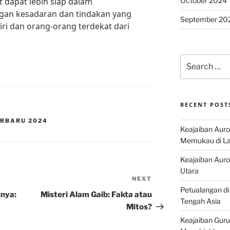
October 2024
 dapat lebih siap dalam
an kesadaran dan tindakan yang
September 20
diri dan orang-orang terdekat dari
Search
for:
RECENT POST
ERBARU 2024
Keajaiban Auro
Memukau di La
Keajaiban Auror
Utara
NEXT
Next
Petualangan di
Post
nya:
Misteri Alam Gaib: Fakta atau
Tengah Asia
Mitos?
Keajaiban Guru