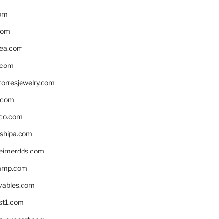
om
com
ea.com
.com
torresjewelry.com
s.com
ico.com
shipa.com
eimerdds.com
camp.com
ivables.com
st1.com