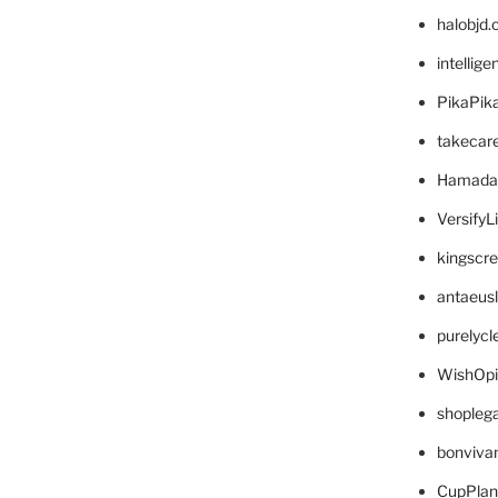
halobjd
intellig
PikaPik
takecar
Hamada
VersifyL
kingscr
antaeus
purelyc
WishOp
shopleg
bonviva
CupPlan