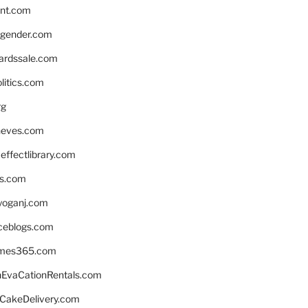
nnt.com
gender.com
ardssale.com
litics.com
rg
neves.com
ffectlibrary.com
ns.com
yoganj.com
rceblogs.com
ames365.com
EvaCationRentals.com
rCakeDelivery.com