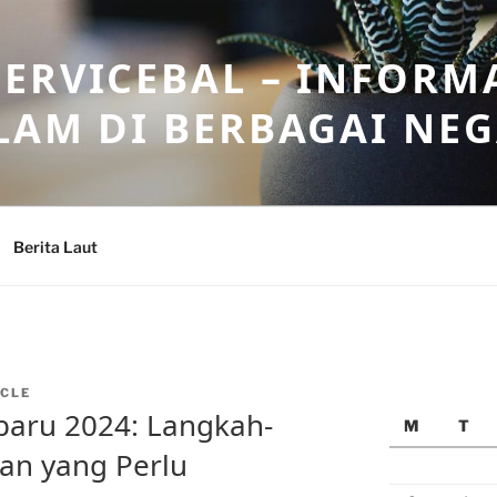
ERVICEBAL – INFORM
LAM DI BERBAGAI NE
Berita Laut
CLE
baru 2024: Langkah-
M
T
an yang Perlu