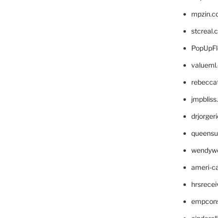
mpzin.c
stcreal.
PopUpFl
valueml
rebecca
jmpblis
drjorger
queensu
wendyw
ameri-
hrsrece
empcon