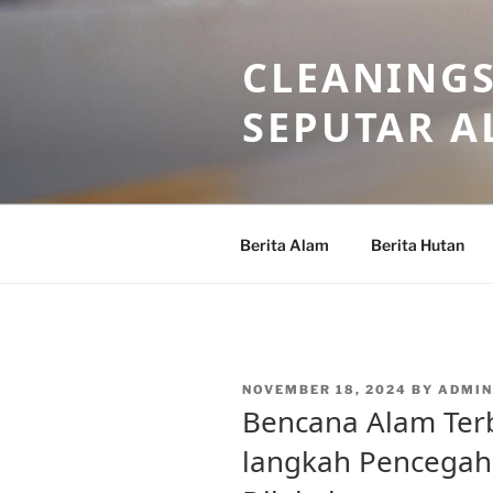
Skip
to
CLEANINGS
content
SEPUTAR A
Berita Alam
Berita Hutan
POSTED
NOVEMBER 18, 2024
BY
ADMIN
ON
Bencana Alam Ter
langkah Pencegah