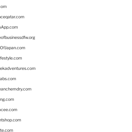
.com
enceqatar.com
aApp.com
eofbusinessdfw.org
OfJapan.com
ifestyle.com
eekadventures.com
labs.com
leanchemdry.com
ing.com
acee.com
ntshop.com
te.com