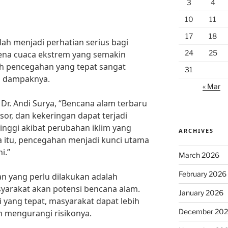
3
4
10
11
17
18
lah menjadi perhatian serius bagi
24
25
ena cuaca ekstrem yang semakin
kah pencegahan yang tepat sangat
31
i dampaknya.
« Mar
r. Andi Surya, “Bencana alam terbaru
gsor, dan kekeringan dapat terjadi
tinggi akibat perubahan iklim yang
ARCHIVES
 itu, pencegahan menjadi kunci utama
i.”
March 2026
February 2026
n yang perlu dilakukan adalah
arakat akan potensi bencana alam.
January 2026
si yang tepat, masyarakat dapat lebih
December 20
 mengurangi risikonya.