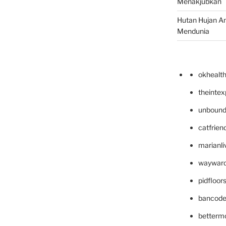
Menakjubkan
Hutan Hujan A
Mendunia
okhealt
theinte
unbound
catfrien
marianli
wayward
pidfloo
bancode
betterm