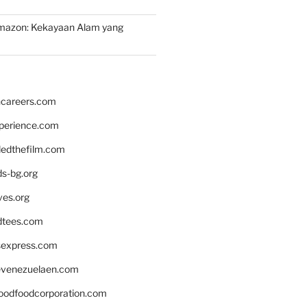
mazon: Kekayaan Alam yang
hcareers.com
xperience.com
edthefilm.com
ds-bg.org
ves.org
tees.com
rsexpress.com
venezuelaen.com
oodfoodcorporation.com