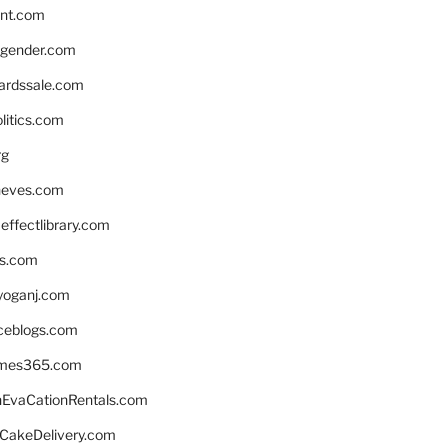
nnt.com
gender.com
ardssale.com
litics.com
rg
neves.com
ffectlibrary.com
ns.com
yoganj.com
rceblogs.com
ames365.com
EvaCationRentals.com
rCakeDelivery.com