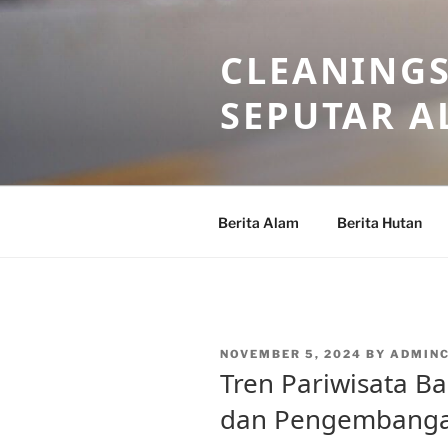
Skip
to
CLEANINGS
content
SEPUTAR A
Berita Alam
Berita Hutan
POSTED
NOVEMBER 5, 2024
BY
ADMIN
ON
Tren Pariwisata Ba
dan Pengembangan