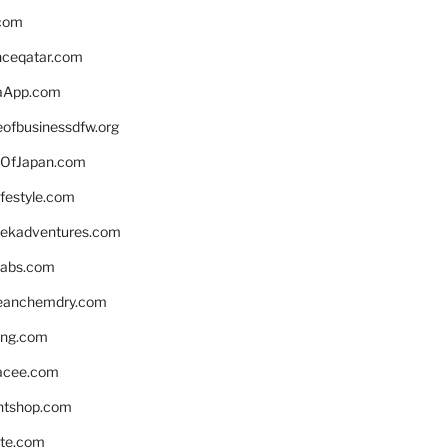
.com
enceqatar.com
aApp.com
eofbusinessdfw.org
OfJapan.com
ifestyle.com
eekadventures.com
labs.com
leanchemdry.com
ing.com
acee.com
ntshop.com
te.com