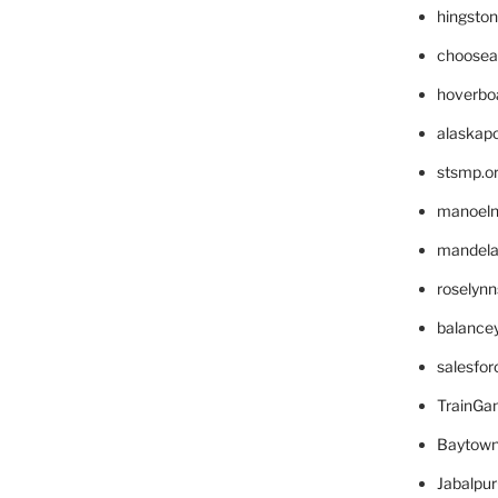
hingsto
choosea
hoverbo
alaskapo
stsmp.o
manoel
mandelae
roselyn
balance
salesfo
TrainG
Baytown
Jabalpu