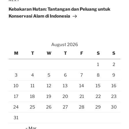
Next
NEXT
Post
Kebakaran Hutan: Tantangan dan Peluang untuk
Konservasi Alam di Indonesia
August 2026
M
T
W
T
F
S
S
1
2
3
4
5
6
7
8
9
10
11
12
13
14
15
16
17
18
19
20
21
22
23
24
25
26
27
28
29
30
31
« Mar