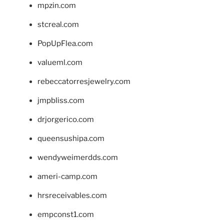
mpzin.com
stcreal.com
PopUpFlea.com
valueml.com
rebeccatorresjewelry.com
jmpbliss.com
drjorgerico.com
queensushipa.com
wendyweimerdds.com
ameri-camp.com
hrsreceivables.com
empconst1.com