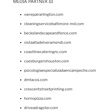
MEDIA PARTNER III
vwrepairarlington.com
cleaningservicebaltimore-md.com
beckslandscapeandfence.com
vistaaltadelveramendi.com
coastlinecateringnc.com
cuesburgershouston.com
psicologiaespecializadaencampeche.com
dmtacos.com
crescentstreetprinting.com
hornopizza.com
driveadragster.com