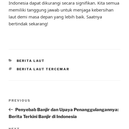
Indonesia dapat dikurangi secara signifikan. Kita semua
memiliki tanggung jawab untuk menjaga kebersihan
laut demi masa depan yang lebih baik. Saatnya
bertindak sekarang!
CATEGORIES
BERITA LAUT
TAGS
BERITA LAUT TERCEMAR
Post
Previous
PREVIOUS
navigation
Post
Penyebab Banjir dan Upaya Penanggulangannya:
Berita Terkini Banjir di Indonesia