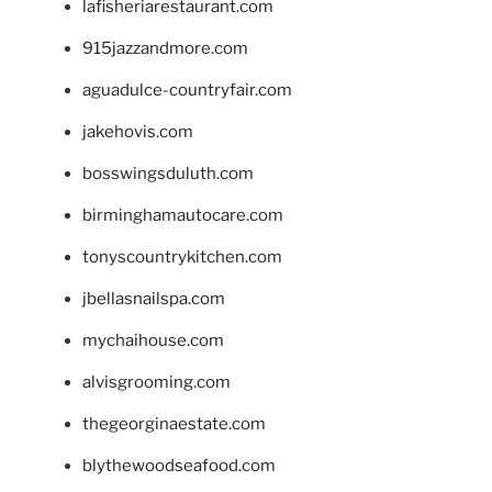
lafisheriarestaurant.com
915jazzandmore.com
aguadulce-countryfair.com
jakehovis.com
bosswingsduluth.com
birminghamautocare.com
tonyscountrykitchen.com
jbellasnailspa.com
mychaihouse.com
alvisgrooming.com
thegeorginaestate.com
blythewoodseafood.com