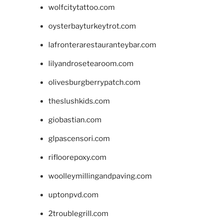
wolfcitytattoo.com
oysterbayturkeytrot.com
lafronterarestauranteybar.com
lilyandrosetearoom.com
olivesburgberrypatch.com
theslushkids.com
giobastian.com
glpascensori.com
rifloorepoxy.com
woolleymillingandpaving.com
uptonpvd.com
2troublegrill.com