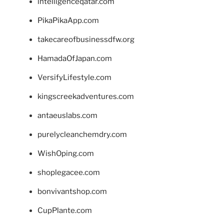
intelligenceqatar.com
PikaPikaApp.com
takecareofbusinessdfw.org
HamadaOfJapan.com
VersifyLifestyle.com
kingscreekadventures.com
antaeuslabs.com
purelycleanchemdry.com
WishOping.com
shoplegacee.com
bonvivantshop.com
CupPlante.com