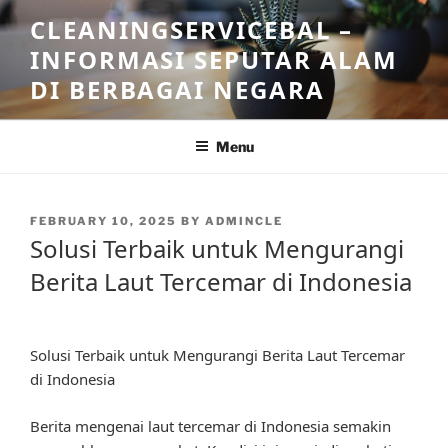
Skip
CLEANINGSERVICEBAL –
to
INFORMASI SEPUTAR ALAM
content
DI BERBAGAI NEGARA
Menu
POSTED
FEBRUARY 10, 2025
BY
ADMINCLE
ON
Solusi Terbaik untuk Mengurangi
Berita Laut Tercemar di Indonesia
Solusi Terbaik untuk Mengurangi Berita Laut Tercemar
di Indonesia
Berita mengenai laut tercemar di Indonesia semakin