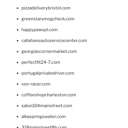
pizzadeliverybristol.com
greenstarsmogcheck.com
happypawspl.com
callahansautoservicecenter.com
georgiascornermarket.com
perfectfit24-7.com
portugalprivatedriver.com
von-racer.com
coffeeshopcharleston.com
salon104mainstreet.com
alkaspringswater.com
318mainstreet8h.com