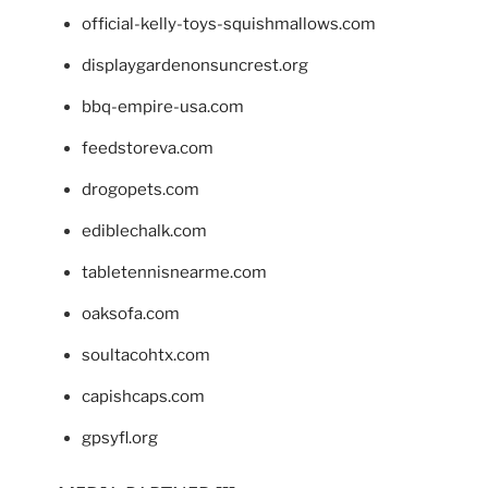
official-kelly-toys-squishmallows.com
displaygardenonsuncrest.org
bbq-empire-usa.com
feedstoreva.com
drogopets.com
ediblechalk.com
tabletennisnearme.com
oaksofa.com
soultacohtx.com
capishcaps.com
gpsyfl.org