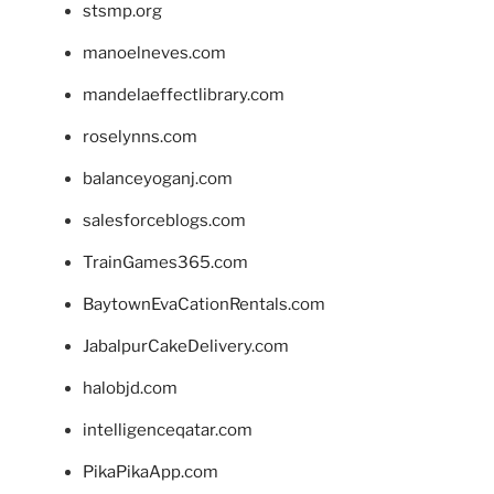
stsmp.org
manoelneves.com
mandelaeffectlibrary.com
roselynns.com
balanceyoganj.com
salesforceblogs.com
TrainGames365.com
BaytownEvaCationRentals.com
JabalpurCakeDelivery.com
halobjd.com
intelligenceqatar.com
PikaPikaApp.com