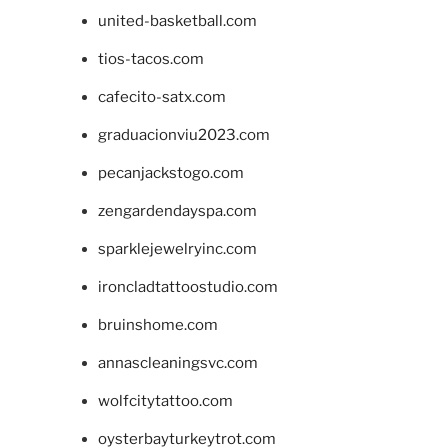
united-basketball.com
tios-tacos.com
cafecito-satx.com
graduacionviu2023.com
pecanjackstogo.com
zengardendayspa.com
sparklejewelryinc.com
ironcladtattoostudio.com
bruinshome.com
annascleaningsvc.com
wolfcitytattoo.com
oysterbayturkeytrot.com