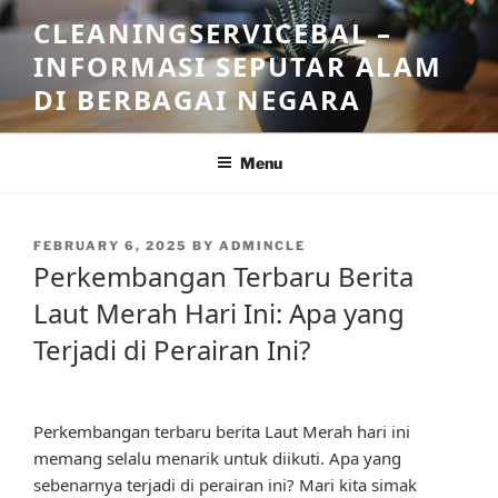
Skip
CLEANINGSERVICEBAL –
to
INFORMASI SEPUTAR ALAM
content
DI BERBAGAI NEGARA
Menu
POSTED
FEBRUARY 6, 2025
BY
ADMINCLE
ON
Perkembangan Terbaru Berita
Laut Merah Hari Ini: Apa yang
Terjadi di Perairan Ini?
Perkembangan terbaru berita Laut Merah hari ini
memang selalu menarik untuk diikuti. Apa yang
sebenarnya terjadi di perairan ini? Mari kita simak