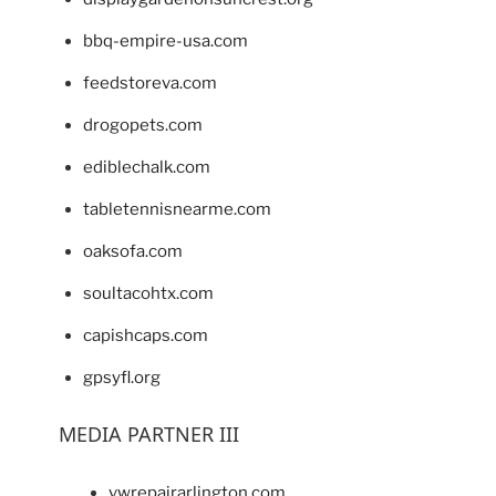
bbq-empire-usa.com
feedstoreva.com
drogopets.com
ediblechalk.com
tabletennisnearme.com
oaksofa.com
soultacohtx.com
capishcaps.com
gpsyfl.org
MEDIA PARTNER III
vwrepairarlington.com