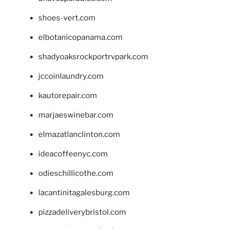
shoes-vert.com
elbotanicopanama.com
shadyoaksrockportrvpark.com
jccoinlaundry.com
kautorepair.com
marjaeswinebar.com
elmazatlanclinton.com
ideacoffeenyc.com
odieschillicothe.com
lacantinitagalesburg.com
pizzadeliverybristol.com