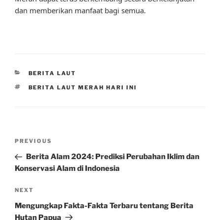
dan memberikan manfaat bagi semua.
CATEGORIES
BERITA LAUT
TAGS
BERITA LAUT MERAH HARI INI
Post
Previous
PREVIOUS
navigation
Post
Berita Alam 2024: Prediksi Perubahan Iklim dan
Konservasi Alam di Indonesia
Next
NEXT
Post
Mengungkap Fakta-Fakta Terbaru tentang Berita
Hutan Papua