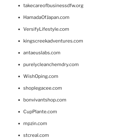
takecareofbusinessdfw.org
HamadaOfJapan.com
VersifyLifestyle.com
kingscreekadventures.com
antaeuslabs.com
purelycleanchemdry.com
WishOping.com
shoplegacee.com
bonvivantshop.com
CupPlante.com
mpzin.com
stcreal.com