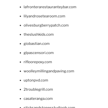
lafronterarestauranteybar.com
lilyandrosetearoom.com
olivesburgberrypatch.com
theslushkids.com
giobastian.com
glpascensori.com
rifloorepoxy.com
woolleymillingandpaving.com
uptonpvd.com
2troublegrill.com
casateranga.com
sticksandstonesstudiooh.com