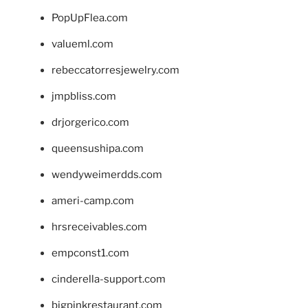
PopUpFlea.com
valueml.com
rebeccatorresjewelry.com
jmpbliss.com
drjorgerico.com
queensushipa.com
wendyweimerdds.com
ameri-camp.com
hrsreceivables.com
empconst1.com
cinderella-support.com
bigpinkrestaurant.com