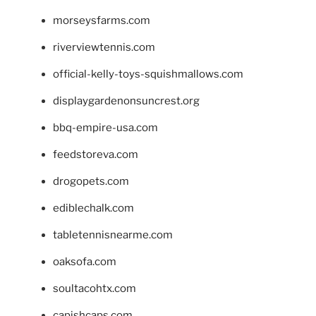
morseysfarms.com
riverviewtennis.com
official-kelly-toys-squishmallows.com
displaygardenonsuncrest.org
bbq-empire-usa.com
feedstoreva.com
drogopets.com
ediblechalk.com
tabletennisnearme.com
oaksofa.com
soultacohtx.com
capishcaps.com