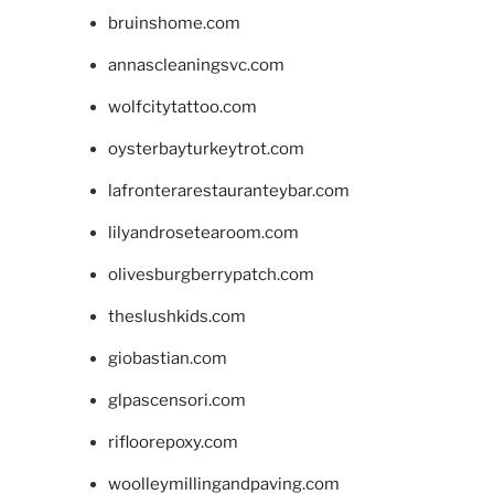
bruinshome.com
annascleaningsvc.com
wolfcitytattoo.com
oysterbayturkeytrot.com
lafronterarestauranteybar.com
lilyandrosetearoom.com
olivesburgberrypatch.com
theslushkids.com
giobastian.com
glpascensori.com
rifloorepoxy.com
woolleymillingandpaving.com