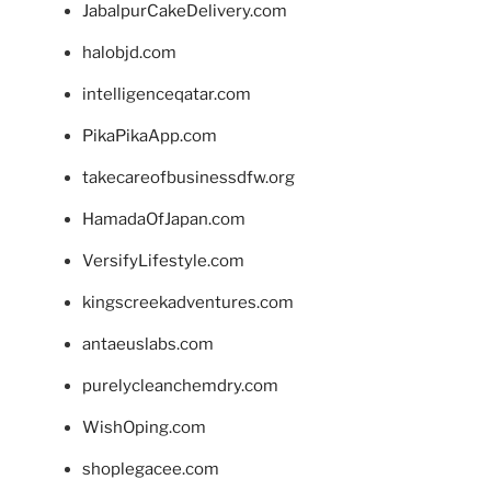
JabalpurCakeDelivery.com
halobjd.com
intelligenceqatar.com
PikaPikaApp.com
takecareofbusinessdfw.org
HamadaOfJapan.com
VersifyLifestyle.com
kingscreekadventures.com
antaeuslabs.com
purelycleanchemdry.com
WishOping.com
shoplegacee.com