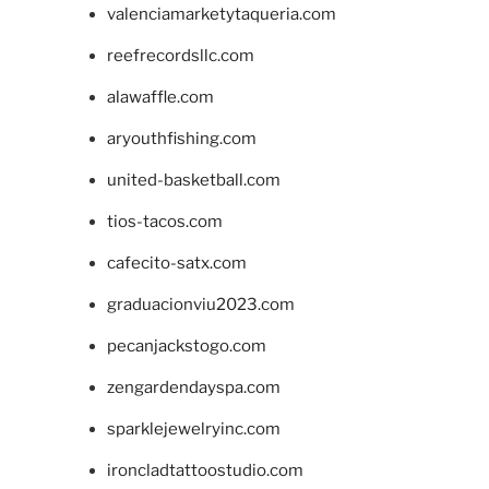
valenciamarketytaqueria.com
reefrecordsllc.com
alawaffle.com
aryouthfishing.com
united-basketball.com
tios-tacos.com
cafecito-satx.com
graduacionviu2023.com
pecanjackstogo.com
zengardendayspa.com
sparklejewelryinc.com
ironcladtattoostudio.com