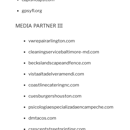
gpsyfl.org
MEDIA PARTNER III
vwrepairarlington.com
cleaningservicebaltimore-md.com
beckslandscapeandfence.com
vistaaltadelveramendi.com
coastlinecateringnc.com
cuesburgershouston.com
psicologiaespecializadaencampeche.com
dmtacos.com
crescentstreetprinting.com