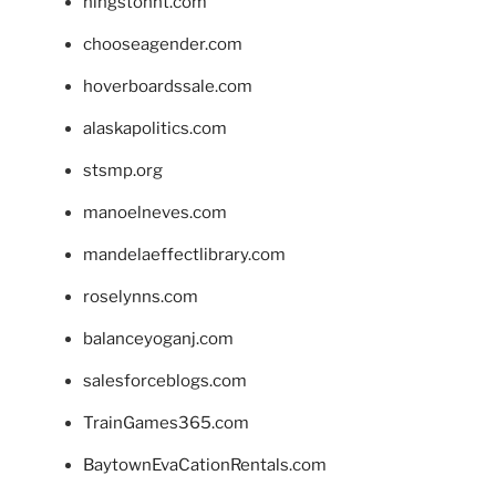
hingstonnt.com
chooseagender.com
hoverboardssale.com
alaskapolitics.com
stsmp.org
manoelneves.com
mandelaeffectlibrary.com
roselynns.com
balanceyoganj.com
salesforceblogs.com
TrainGames365.com
BaytownEvaCationRentals.com