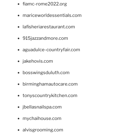
fiamc-rome2022.org
mariceworldessentials.com
lafisheriarestaurant.com
915jazzandmore.com
aguadulce-countryfair.com
jakehovis.com
bosswingsduluth.com
birminghamautocare.com
tonyscountrykitchen.com
jbellasnailspa.com
mychaihouse.com
alvisgrooming.com