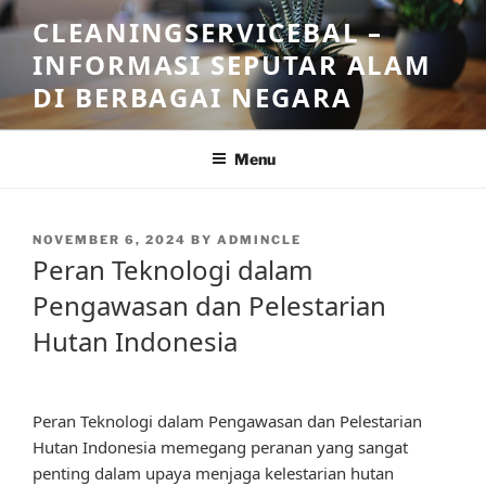
Skip
CLEANINGSERVICEBAL –
to
INFORMASI SEPUTAR ALAM
content
DI BERBAGAI NEGARA
Menu
POSTED
NOVEMBER 6, 2024
BY
ADMINCLE
ON
Peran Teknologi dalam
Pengawasan dan Pelestarian
Hutan Indonesia
Peran Teknologi dalam Pengawasan dan Pelestarian
Hutan Indonesia memegang peranan yang sangat
penting dalam upaya menjaga kelestarian hutan