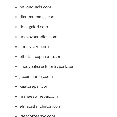
hellonquads.com
diarioanimales.com
decogaleri.com
unavozparadios.com
shoes-vert.com
elbotanicopanama.com
shadyoaksrockportrvpark.com
jccoinlaundry.com
kautorepair.com
marjaeswinebar.com
elmazatlanclinton.com
ideacoffeenyc.com