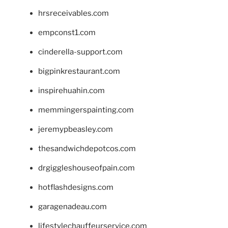
hrsreceivables.com
empconst1.com
cinderella-support.com
bigpinkrestaurant.com
inspirehuahin.com
memmingerspainting.com
jeremypbeasley.com
thesandwichdepotcos.com
drgiggleshouseofpain.com
hotflashdesigns.com
garagenadeau.com
lifestylechauffeurservice.com