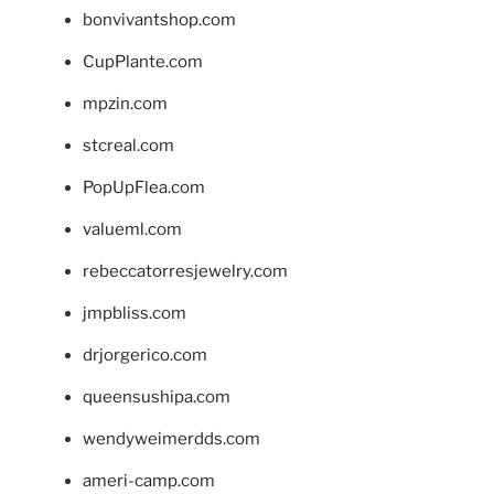
bonvivantshop.com
CupPlante.com
mpzin.com
stcreal.com
PopUpFlea.com
valueml.com
rebeccatorresjewelry.com
jmpbliss.com
drjorgerico.com
queensushipa.com
wendyweimerdds.com
ameri-camp.com