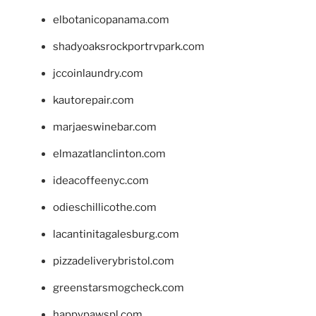
elbotanicopanama.com
shadyoaksrockportrvpark.com
jccoinlaundry.com
kautorepair.com
marjaeswinebar.com
elmazatlanclinton.com
ideacoffeenyc.com
odieschillicothe.com
lacantinitagalesburg.com
pizzadeliverybristol.com
greenstarsmogcheck.com
happypawspl.com