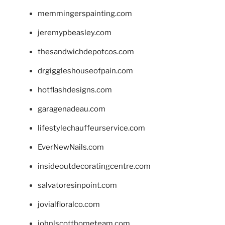
memmingerspainting.com
jeremypbeasley.com
thesandwichdepotcos.com
drgiggleshouseofpain.com
hotflashdesigns.com
garagenadeau.com
lifestylechauffeurservice.com
EverNewNails.com
insideoutdecoratingcentre.com
salvatoresinpoint.com
jovialfloralco.com
johnlscotthometeam.com