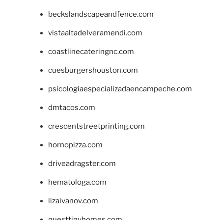
beckslandscapeandfence.com
vistaaltadelveramendi.com
coastlinecateringnc.com
cuesburgershouston.com
psicologiaespecializadaencampeche.com
dmtacos.com
crescentstreetprinting.com
hornopizza.com
driveadragster.com
hematologa.com
lizaivanov.com
guesttinyhomes.com