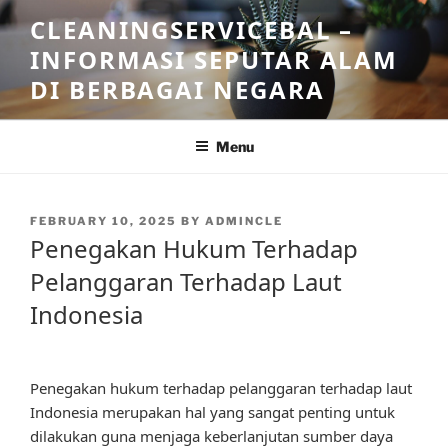
Skip
CLEANINGSERVICEBAL –
to
INFORMASI SEPUTAR ALAM
content
DI BERBAGAI NEGARA
Menu
POSTED
FEBRUARY 10, 2025
BY
ADMINCLE
ON
Penegakan Hukum Terhadap
Pelanggaran Terhadap Laut
Indonesia
Penegakan hukum terhadap pelanggaran terhadap laut
Indonesia merupakan hal yang sangat penting untuk
dilakukan guna menjaga keberlanjutan sumber daya