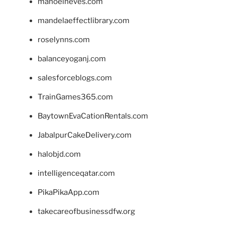
manoelneves.com
mandelaeffectlibrary.com
roselynns.com
balanceyoganj.com
salesforceblogs.com
TrainGames365.com
BaytownEvaCationRentals.com
JabalpurCakeDelivery.com
halobjd.com
intelligenceqatar.com
PikaPikaApp.com
takecareofbusinessdfw.org