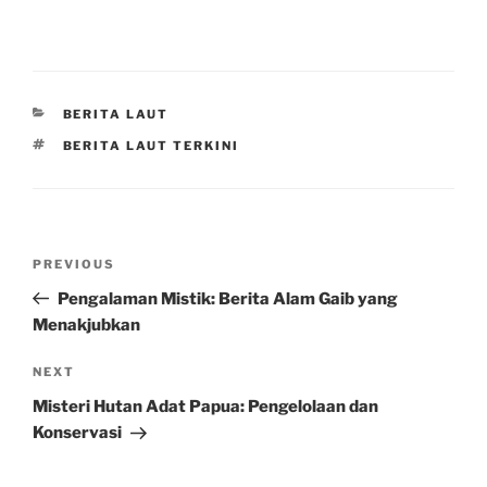
CATEGORIES
BERITA LAUT
TAGS
BERITA LAUT TERKINI
Post
Previous
PREVIOUS
navigation
Post
Pengalaman Mistik: Berita Alam Gaib yang
Menakjubkan
Next
NEXT
Post
Misteri Hutan Adat Papua: Pengelolaan dan
Konservasi