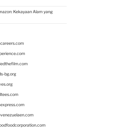
mazon: Kekayaan Alam yang
hcareers.com
xperience.com
edthefilm.com
ds-bg.org
ves.org
tees.com
rsexpress.com
venezuelaen.com
oodfoodcorporation.com