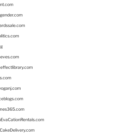
nnt.com
gender.com
ardssale.com
litics.com
rg
neves.com
ffectlibrary.com
ns.com
yoganj.com
rceblogs.com
ames365.com
EvaCationRentals.com
rCakeDelivery.com