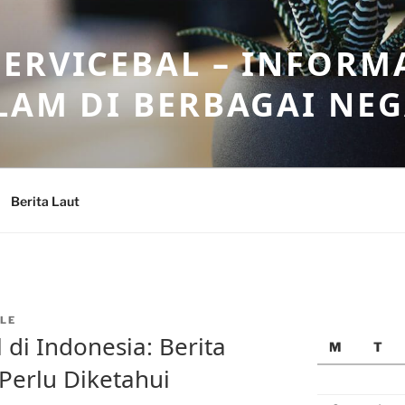
ERVICEBAL – INFORM
LAM DI BERBAGAI NE
Berita Laut
LE
di Indonesia: Berita
M
T
Perlu Diketahui