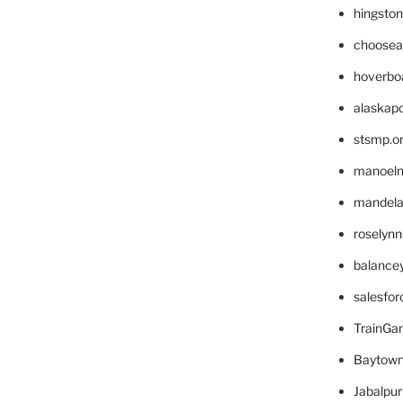
hingsto
choosea
hoverbo
alaskapo
stsmp.o
manoel
mandelae
roselyn
balance
salesfo
TrainG
Baytown
Jabalpu