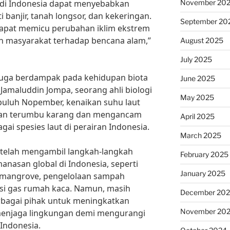
November 20
 di Indonesia dapat menyebabkan
 banjir, tanah longsor, dan kekeringan.
September 20
dapat memicu perubahan iklim ekstrem
 masyarakat terhadap bencana alam,”
August 2025
July 2025
 juga berdampak pada kehidupan biota
June 2025
 Jamaluddin Jompa, seorang ahli biologi
May 2025
Sepuluh Nopember, kenaikan suhu laut
an terumbu karang dan mengancam
April 2025
ai spesies laut di perairan Indonesia.
March 2025
 telah mengambil langkah-langkah
February 2025
nasan global di Indonesia, seperti
January 2025
mangrove, pengelolaan sampah
isi gas rumah kaca. Namun, masih
December 20
rbagai pihak untuk meningkatkan
November 20
menjaga lingkungan demi mengurangi
Indonesia.