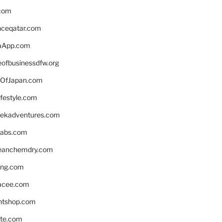
.com
enceqatar.com
aApp.com
eofbusinessdfw.org
OfJapan.com
ifestyle.com
eekadventures.com
labs.com
leanchemdry.com
ing.com
acee.com
ntshop.com
te.com