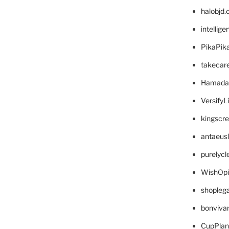
halobjd
intellig
PikaPik
takecar
Hamada
VersifyL
kingscr
antaeus
purelyc
WishOp
shopleg
bonviva
CupPlan