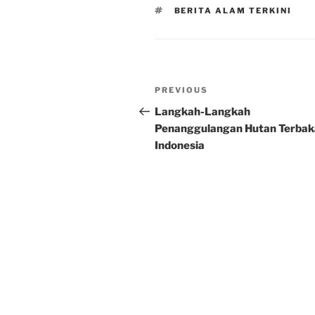
TAGS
BERITA ALAM TERKINI
Post
Previous
PREVIOUS
navigation
Post
Langkah-Langkah
Penanggulangan Hutan Terbaka
Indonesia