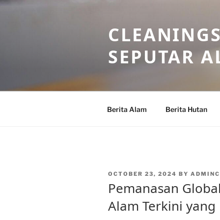
Skip
to
CLEANINGS
content
SEPUTAR A
Berita Alam
Berita Hutan
POSTED
OCTOBER 23, 2024
BY
ADMINC
ON
Pemanasan Global 
Alam Terkini yang 