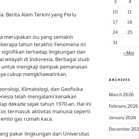
3
4
10
11
: Berita Alam Terkini yang Perlu
17
18
24
25
ia merupakan isu yang semakin
31
berapa tahun terakhir. Fenomena ini
ignifikan terhadap lingkungan dan
« Mar
 wilayah di Indonesia. Berbagai studi
kan untuk mengkaji dampak pemanasan
ilnya cukup mengkhawatirkan.
ARCHIVES
rologi, Klimatologi, dan Geofisika
March 2026
donesia telah mengalami kenaikan
tiap dekade sejak tahun 1970-an. Hal ini
February 2026
or, termasuk aktivitas manusia seperti
January 2026
n emisi gas rumah kaca.
December 20
rang pakar lingkungan dari Universitas