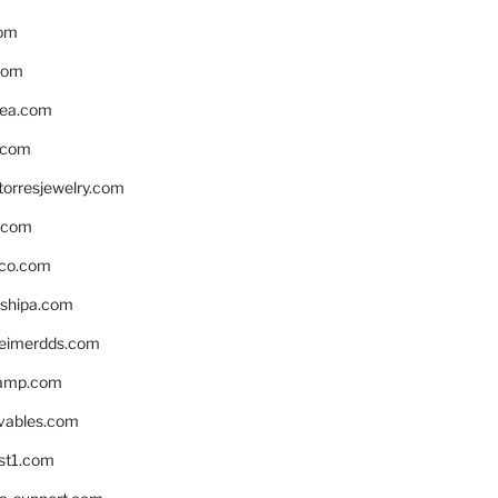
om
com
ea.com
.com
torresjewelry.com
s.com
ico.com
shipa.com
eimerdds.com
camp.com
ivables.com
st1.com