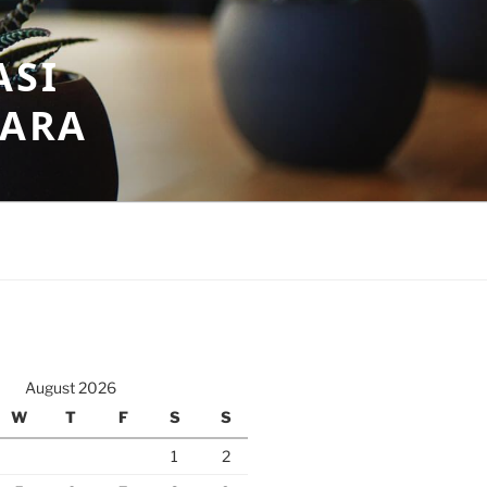
ASI
GARA
August 2026
W
T
F
S
S
1
2