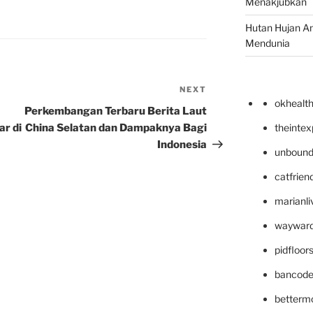
Menakjubkan
Hutan Hujan A
Mendunia
NEXT
Next
okhealt
Post
Perkembangan Terbaru Berita Laut
r di
China Selatan dan Dampaknya Bagi
theinte
Indonesia
unbound
catfrien
marianli
wayward
pidfloo
bancode
betterm