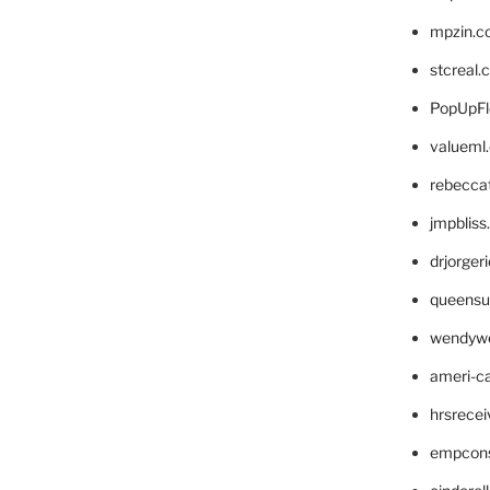
mpzin.c
stcreal.
PopUpFl
valueml
rebecca
jmpblis
drjorger
queensu
wendyw
ameri-
hrsrece
empcon