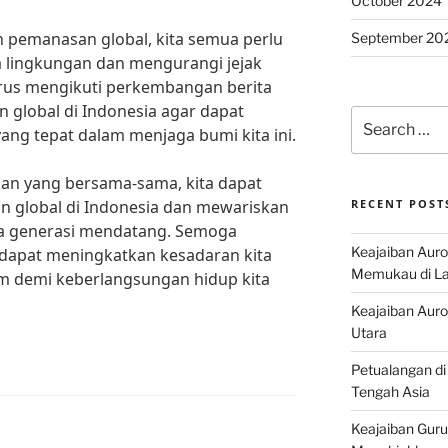
October 2024
pemanasan global, kita semua perlu
September 20
a lingkungan dan mengurangi jejak
terus mengikuti perkembangan berita
n global di Indonesia agar dapat
Search
ng tepat dalam menjaga bumi kita ini.
for:
an yang bersama-sama, kita dapat
 global di Indonesia dan mewariskan
RECENT POST
da generasi mendatang. Semoga
Keajaiban Auro
 dapat meningkatkan kesadaran kita
Memukau di La
m demi keberlangsungan hidup kita
Keajaiban Auror
Utara
Petualangan di
Tengah Asia
Keajaiban Guru