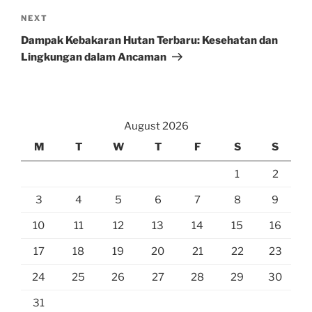
Next
NEXT
Post
Dampak Kebakaran Hutan Terbaru: Kesehatan dan
Lingkungan dalam Ancaman
August 2026
M
T
W
T
F
S
S
1
2
3
4
5
6
7
8
9
10
11
12
13
14
15
16
17
18
19
20
21
22
23
24
25
26
27
28
29
30
31