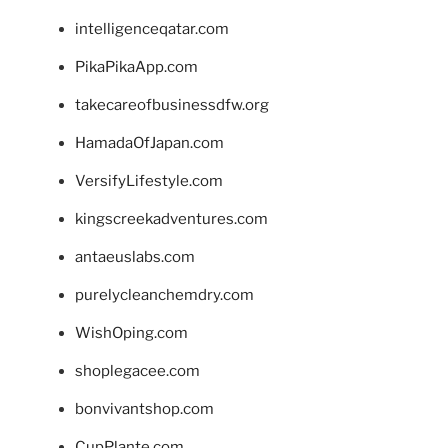
intelligenceqatar.com
PikaPikaApp.com
takecareofbusinessdfw.org
HamadaOfJapan.com
VersifyLifestyle.com
kingscreekadventures.com
antaeuslabs.com
purelycleanchemdry.com
WishOping.com
shoplegacee.com
bonvivantshop.com
CupPlante.com