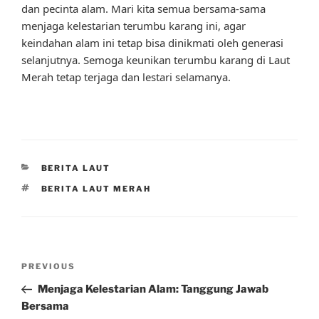
dan pecinta alam. Mari kita semua bersama-sama
menjaga kelestarian terumbu karang ini, agar
keindahan alam ini tetap bisa dinikmati oleh generasi
selanjutnya. Semoga keunikan terumbu karang di Laut
Merah tetap terjaga dan lestari selamanya.
CATEGORIES
BERITA LAUT
TAGS
BERITA LAUT MERAH
Post
Previous
PREVIOUS
navigation
Post
Menjaga Kelestarian Alam: Tanggung Jawab
Bersama