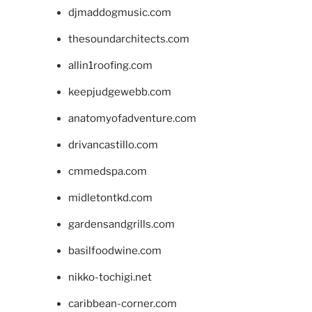
djmaddogmusic.com
thesoundarchitects.com
allin1roofing.com
keepjudgewebb.com
anatomyofadventure.com
drivancastillo.com
cmmedspa.com
midletontkd.com
gardensandgrills.com
basilfoodwine.com
nikko-tochigi.net
caribbean-corner.com