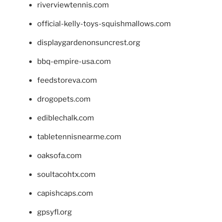
riverviewtennis.com
official-kelly-toys-squishmallows.com
displaygardenonsuncrest.org
bbq-empire-usa.com
feedstoreva.com
drogopets.com
ediblechalk.com
tabletennisnearme.com
oaksofa.com
soultacohtx.com
capishcaps.com
gpsyfl.org