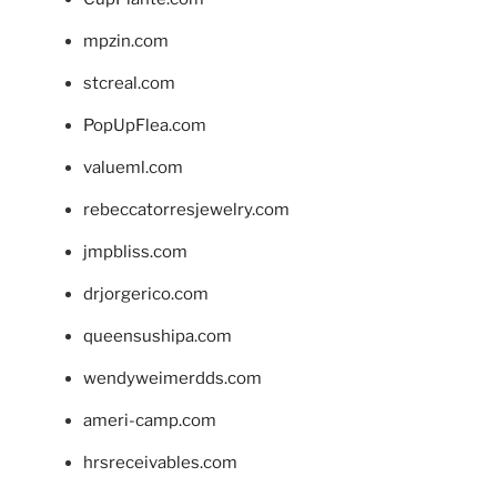
mpzin.com
stcreal.com
PopUpFlea.com
valueml.com
rebeccatorresjewelry.com
jmpbliss.com
drjorgerico.com
queensushipa.com
wendyweimerdds.com
ameri-camp.com
hrsreceivables.com