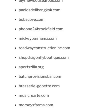
blythewoodseafood.com
paolosdelibangkok.com
bobacove.com
phoone24brookfield.com
mickeybarmama.com
roadwayconstructioninc.com
shopdragonflyboutique.com
sportszilla.org
batchprovisionsbar.com
brasserie-gobette.com
musicrearte.com
morseysfarms.com