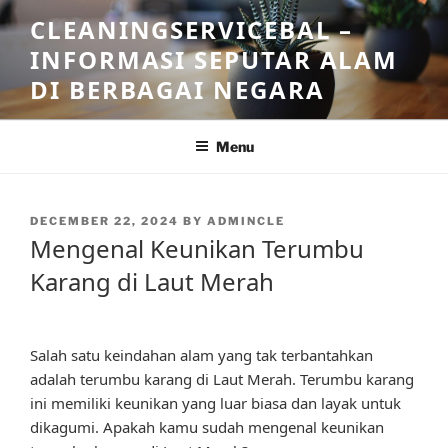
Skip
CLEANINGSERVICEBAL –
to
INFORMASI SEPUTAR ALAM
content
DI BERBAGAI NEGARA
Menu
POSTED
DECEMBER 22, 2024
BY
ADMINCLE
ON
Mengenal Keunikan Terumbu
Karang di Laut Merah
Salah satu keindahan alam yang tak terbantahkan
adalah terumbu karang di Laut Merah. Terumbu karang
ini memiliki keunikan yang luar biasa dan layak untuk
dikagumi. Apakah kamu sudah mengenal keunikan