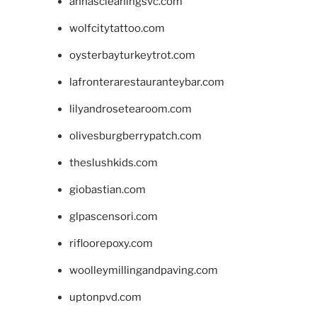
annascleaningsvc.com
wolfcitytattoo.com
oysterbayturkeytrot.com
lafronterarestauranteybar.com
lilyandrosetearoom.com
olivesburgberrypatch.com
theslushkids.com
giobastian.com
glpascensori.com
rifloorepoxy.com
woolleymillingandpaving.com
uptonpvd.com