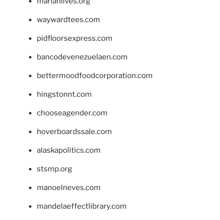
marianlives.org
waywardtees.com
pidfloorsexpress.com
bancodevenezuelaen.com
bettermoodfoodcorporation.com
hingstonnt.com
chooseagender.com
hoverboardssale.com
alaskapolitics.com
stsmp.org
manoelneves.com
mandelaeffectlibrary.com