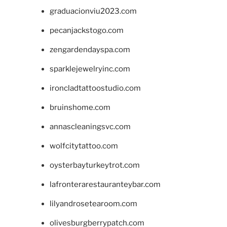
graduacionviu2023.com
pecanjackstogo.com
zengardendayspa.com
sparklejewelryinc.com
ironcladtattoostudio.com
bruinshome.com
annascleaningsvc.com
wolfcitytattoo.com
oysterbayturkeytrot.com
lafronterarestauranteybar.com
lilyandrosetearoom.com
olivesburgberrypatch.com