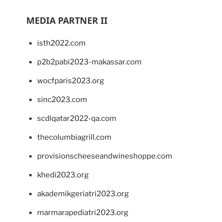
MEDIA PARTNER II
isth2022.com
p2b2pabi2023-makassar.com
wocfparis2023.org
sinc2023.com
scdlqatar2022-qa.com
thecolumbiagrill.com
provisionscheeseandwineshoppe.com
khedi2023.org
akademikgeriatri2023.org
marmarapediatri2023.org