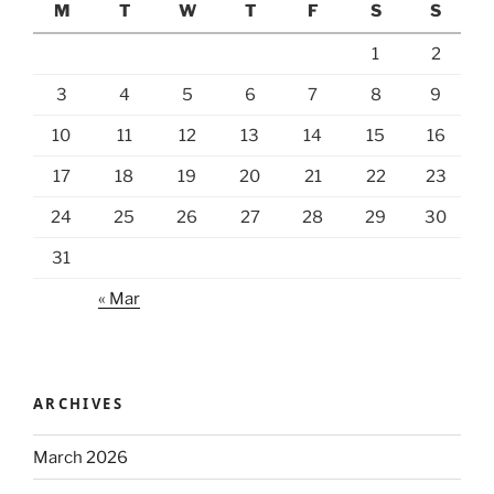
M
T
W
T
F
S
S
1
2
3
4
5
6
7
8
9
10
11
12
13
14
15
16
17
18
19
20
21
22
23
24
25
26
27
28
29
30
31
« Mar
ARCHIVES
March 2026