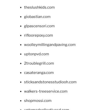
theslushkids.com
giobastian.com
glpascensori.com
rifloorepoxy.com
woolleymillingandpaving.com
uptonpvd.com
2troublegrill.com
casateranga.com
sticksandstonesstudiooh.com
walkers-treeservice.com
shopmossi.com
untamedcollectivesd.com