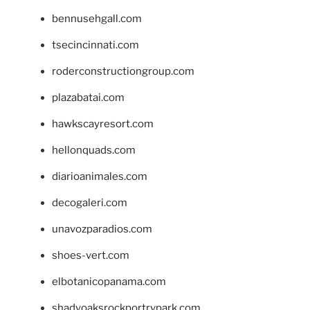
bennusehgall.com
tsecincinnati.com
roderconstructiongroup.com
plazabatai.com
hawkscayresort.com
hellonquads.com
diarioanimales.com
decogaleri.com
unavozparadios.com
shoes-vert.com
elbotanicopanama.com
shadyoaksrockportrvpark.com