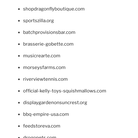
shopdragonflyboutique.com
sportszilla.org
batchprovisionsbar.com
brasserie-gobette.com
musicrearte.com
morseysfarms.com
riverviewtennis.com
official-kelly-toys-squishmallows.com
displaygardenonsuncrest.org
bbq-empire-usa.com
feedstoreva.com
drogopets.com