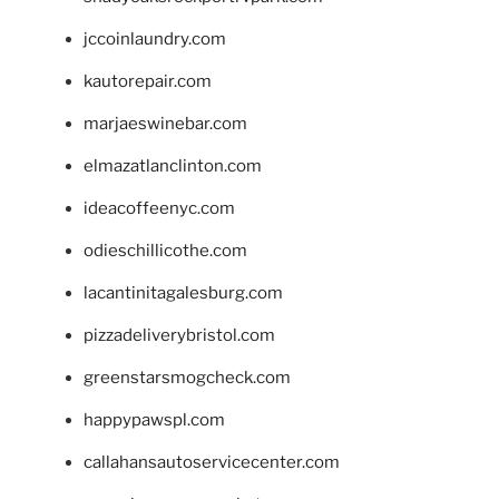
jccoinlaundry.com
kautorepair.com
marjaeswinebar.com
elmazatlanclinton.com
ideacoffeenyc.com
odieschillicothe.com
lacantinitagalesburg.com
pizzadeliverybristol.com
greenstarsmogcheck.com
happypawspl.com
callahansautoservicecenter.com