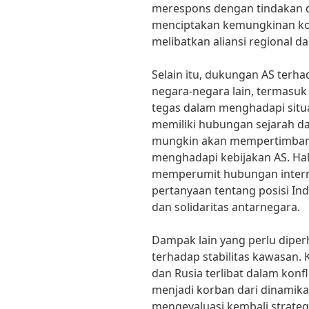
merespons dengan tindakan de
menciptakan kemungkinan konf
melibatkan aliansi regional da
Selain itu, dukungan AS terh
negara-negara lain, termasuk
tegas dalam menghadapi situ
memiliki hubungan sejarah da
mungkin akan mempertimban
menghadapi kebijakan AS. Hal 
memperumit hubungan interna
pertanyaan tentang posisi Ind
dan solidaritas antarnegara.
Dampak lain yang perlu diper
terhadap stabilitas kawasan. 
dan Rusia terlibat dalam konf
menjadi korban dari dinamika 
mengevaluasi kembali strategi 