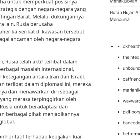
usaha untuk memperkuat posisinya
Menakjubkan
rategis dengan negara-negara yang
Hutan Hujan A
ingan Barat. Melalui dukungannya
Mendunia
a lain, Rusia berusaha
rika Serikat di kawasan tersebut,
bagai ancaman oleh negara-negara
okhealt
theinte
 Rusia telah aktif terlibat dalam
unbound
berbagai masalah internasional,
n ketegangan antara Iran dan Israel.
catfrien
 terlibat dalam diplomasi ini, mereka
marianli
ya dan menawarkan diri sebagai
a yang merasa terpinggirkan oleh
wayward
Rusia untuk beradaptasi dan
pidfloo
 berbagai pihak menjadikannya
lobal.
bancode
betterm
onfrontatif terhadap kebijakan luar