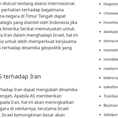
diskusi tentang aliansi internasional.
hingsto
a perhatian terhadap bagaimana
choosea
a-negara di Timur Tengah dapat
egis yang diambil oleh Indonesia jika
hoverbo
bila Amerika Serikat memutuskan untuk
alaskapo
Iran dalam menghadapi Israel, hal ini
a untuk lebih memperkuat kerjasama
stsmp.o
 terhadap dinamika geopolitik yang
manoel
mandelae
roselyn
terhadap Iran
balance
salesfo
rhadap Iran dapat mengubah dinamika
Tengah. Apabila AS memberikan
TrainG
epada Iran, hal ini akan meningkatkan
Baytown
ara di sekitarnya, terutama Israel
l. Israel kemungkinan besar akan
Jabalpu