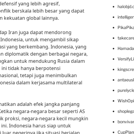
fensif yang lebih agresif,
halobjd
lik berskala lebih besar yang dapat
intellig
n kekuatan global lainnya.
PikaPik
adap Iran juga dapat mendorong
takecar
 Indonesia, untuk mengambil sikap
asi yang berkembang. Indonesia, yang
Hamada
n diplomatik dengan berbagai negara,
VersifyL
gkan untuk mendukung Rusia dalam
ini tidak hanya berpotensi
kingscr
sional, tetapi juga menimbulkan
antaeus
onesia dalam kerjasama multilateral
purelyc
WishOp
hatikan adalah efek jangka panjang
Ketika negara-negara besar seperti AS
shopleg
lik proksi, negara-negara kecil mungkin
bonviva
ini. Indonesia harus siap untuk
luar negerinya jika situasi berjalan
CupPlan