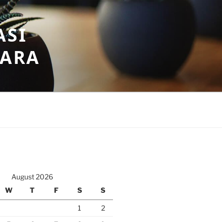
ASI
GARA
August 2026
W
T
F
S
S
1
2