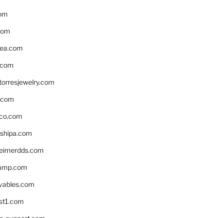
om
com
ea.com
.com
torresjewelry.com
s.com
ico.com
shipa.com
eimerdds.com
camp.com
ivables.com
st1.com