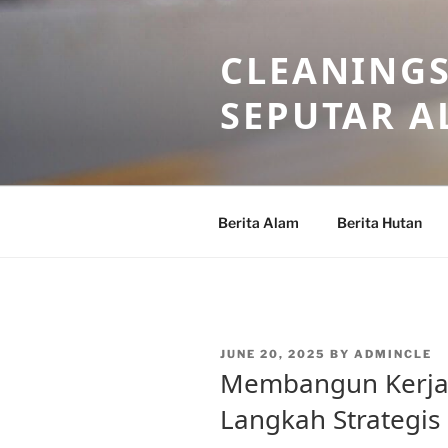
Skip
to
CLEANINGS
content
SEPUTAR A
Berita Alam
Berita Hutan
POSTED
JUNE 20, 2025
BY
ADMINCLE
ON
Membangun Kerjas
Langkah Strategis