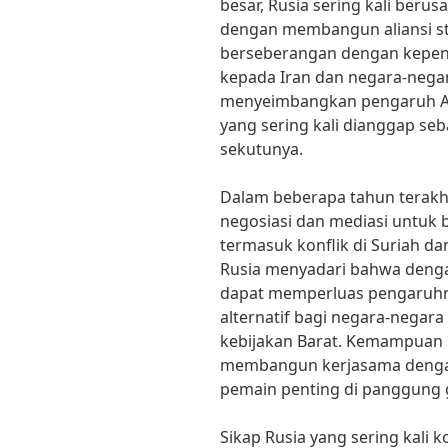
besar, Rusia sering kali ber
dengan membangun aliansi st
berseberangan dengan kepent
kepada Iran dan negara-negar
menyeimbangkan pengaruh Ame
yang sering kali dianggap se
sekutunya.
Dalam beberapa tahun terakhir,
negosiasi dan mediasi untuk 
termasuk konflik di Suriah da
Rusia menyadari bahwa dengan
dapat memperluas pengaruhn
alternatif bagi negara-negar
kebijakan Barat. Kemampuan 
membangun kerjasama dengan
pemain penting di panggung g
Sikap Rusia yang sering kali k