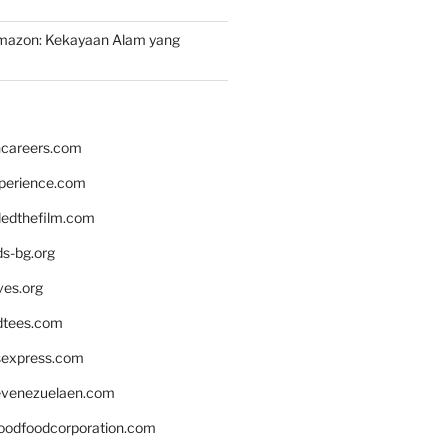
mazon: Kekayaan Alam yang
hcareers.com
xperience.com
edthefilm.com
ds-bg.org
ves.org
tees.com
rsexpress.com
venezuelaen.com
oodfoodcorporation.com