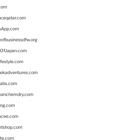
.com
enceqatar.com
aApp.com
eofbusinessdfw.org
OfJapan.com
ifestyle.com
eekadventures.com
labs.com
leanchemdry.com
ing.com
acee.com
ntshop.com
te.com