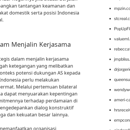
bangkan tantangan keamanan dan
mpzin.c
at domestik serta posisi Indonesia
stcreal.
l.
PopUpFl
valueml
alam Menjalin Kerjasama
rebecca
ategis dalam menjalin kerjasama
jmpblis
engah ketegangan yang melibatkan
drjorger
konteks potensi dukungan AS kepada
 Indonesia perlu melakukan
queensu
ermat. Melalui pertemuan bilateral
wendyw
sia dapat menyuarakan kepentingan
ameri-
mitmennya terhadap perdamaian di
mengedepankan dialog konstruktif
hrsrece
ga dan kekuatan besar lainnya.
empcon
 memanfaatkan organisasi