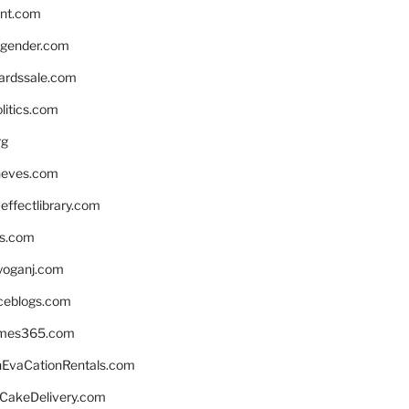
nnt.com
gender.com
ardssale.com
litics.com
rg
neves.com
ffectlibrary.com
ns.com
yoganj.com
rceblogs.com
ames365.com
EvaCationRentals.com
rCakeDelivery.com