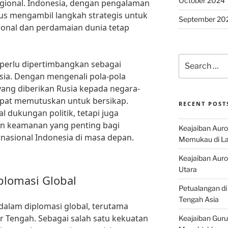
October 2024
regional. Indonesia, dengan pengalaman
us mengambil langkah strategis untuk
September 20
onal dan perdamaian dunia tetap
Search
 perlu dipertimbangkan sebagai
for:
esia. Dengan mengenali pola-pola
yang diberikan Rusia kepada negara-
apat memutuskan untuk bersikap.
RECENT POST
l dukungan politik, tetapi juga
n keamanan yang penting bagi
Keajaiban Auro
nasional Indonesia di masa depan.
Memukau di La
Keajaiban Auror
Utara
plomasi Global
Petualangan di
Tengah Asia
 dalam diplomasi global, terutama
ur Tengah. Sebagai salah satu kekuatan
Keajaiban Guru