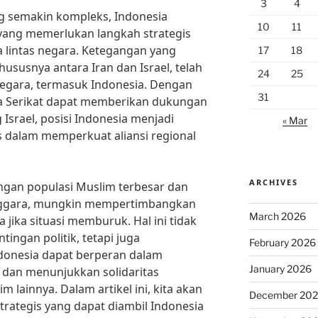
3
4
g semakin kompleks, Indonesia
10
11
ang memerlukan langkah strategis
lintas negara. Ketegangan yang
17
18
ususnya antara Iran dan Israel, telah
24
25
negara, termasuk Indonesia. Dengan
31
a Serikat dapat memberikan dukungan
Israel, posisi Indonesia menjadi
« Mar
s dalam memperkuat aliansi regional
ARCHIVES
ngan populasi Muslim terbesar dan
enggara, mungkin mempertimbangkan
March 2026
 jika situasi memburuk. Hal ini tidak
ingan politik, tetapi juga
February 2026
onesia dapat berperan dalam
January 2026
n dan menunjukkan solidaritas
 lainnya. Dalam artikel ini, kita akan
December 20
rategis yang dapat diambil Indonesia