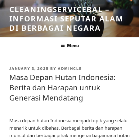
Skip
CLEANINGSERVICEBAL –
to
INFORMASI SEPUTAR ALAM
content
DI BERBAGAI NEGARA
Menu
POSTED
JANUARY 3, 2025
BY
ADMINCLE
ON
Masa Depan Hutan Indonesia:
Berita dan Harapan untuk
Generasi Mendatang
Masa depan hutan Indonesia menjadi topik yang selalu
menarik untuk dibahas. Berbagai berita dan harapan
muncul dari berbagai pihak mengenai bagaimana hutan