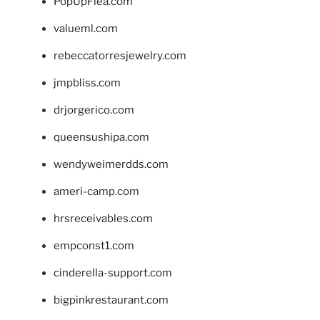
PopUpFlea.com
valueml.com
rebeccatorresjewelry.com
jmpbliss.com
drjorgerico.com
queensushipa.com
wendyweimerdds.com
ameri-camp.com
hrsreceivables.com
empconst1.com
cinderella-support.com
bigpinkrestaurant.com