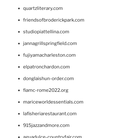
quartzliterary.com
friendsofbroderickpark.com
studiopiattellina.com
jannagrillspringfield.com
fujiyamacharleston.com
elpatronchardon.com
donglaishun-order.com
fiamc-rome2022.org
mariceworldessentials.com
lafisheriarestaurant.com
915jazzandmore.com
aguadulce-countryfair.com