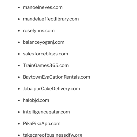
manoelneves.com
mandelaeffectlibrary.com
roselynns.com
balanceyoganj.com
salesforceblogs.com
TrainGames365.com
BaytownEvaCationRentals.com
JabalpurCakeDelivery.com
halobjd.com
intelligenceqatar.com
PikaPikaApp.com
takecareofbusinessdfw.org