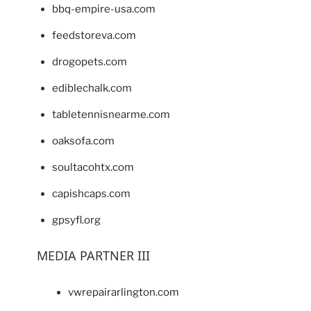
bbq-empire-usa.com
feedstoreva.com
drogopets.com
ediblechalk.com
tabletennisnearme.com
oaksofa.com
soultacohtx.com
capishcaps.com
gpsyfl.org
MEDIA PARTNER III
vwrepairarlington.com