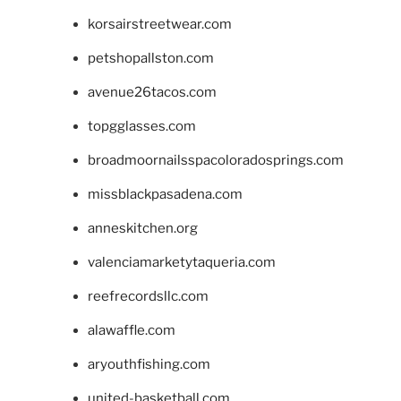
korsairstreetwear.com
petshopallston.com
avenue26tacos.com
topgglasses.com
broadmoornailsspacoloradosprings.com
missblackpasadena.com
anneskitchen.org
valenciamarketytaqueria.com
reefrecordsllc.com
alawaffle.com
aryouthfishing.com
united-basketball.com