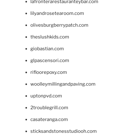
lafronterarestauranteybar.com
lilyandrosetearoom.com
olivesburgberrypatch.com
theslushkids.com
giobastian.com
glpascensori.com
rifloorepoxy.com
woolleymillingandpaving.com
uptonpvd.com
2troublegrill.com
casateranga.com
sticksandstonesstudiooh.com