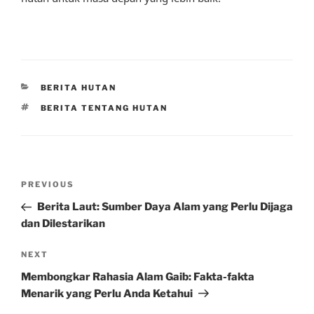
CATEGORIES
BERITA HUTAN
TAGS
BERITA TENTANG HUTAN
Post
Previous
PREVIOUS
navigation
Post
Berita Laut: Sumber Daya Alam yang Perlu Dijaga
dan Dilestarikan
Next
NEXT
Post
Membongkar Rahasia Alam Gaib: Fakta-fakta
Menarik yang Perlu Anda Ketahui