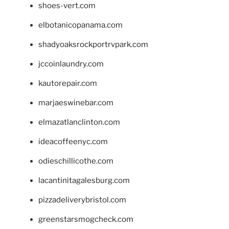
shoes-vert.com
elbotanicopanama.com
shadyoaksrockportrvpark.com
jccoinlaundry.com
kautorepair.com
marjaeswinebar.com
elmazatlanclinton.com
ideacoffeenyc.com
odieschillicothe.com
lacantinitagalesburg.com
pizzadeliverybristol.com
greenstarsmogcheck.com