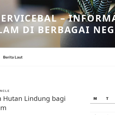
ERVICEBAL – INFORM
LAM DI BERBAGAI NE
Berita Laut
NCLE
m Hutan Lindung bagi
M
T
am