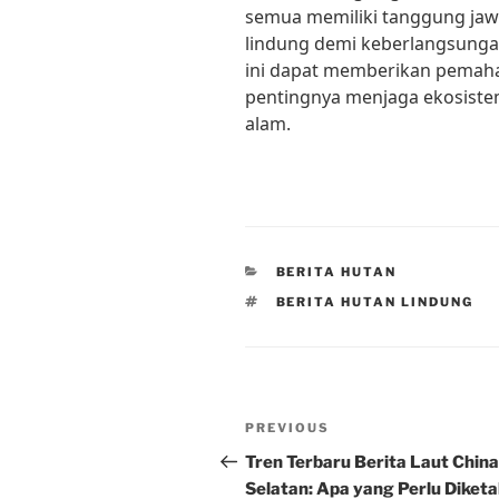
semua memiliki tanggung jaw
lindung demi keberlangsunga
ini dapat memberikan pemaha
pentingnya menjaga ekosiste
alam.
CATEGORIES
BERITA HUTAN
TAGS
BERITA HUTAN LINDUNG
Post
Previous
PREVIOUS
navigation
Post
Tren Terbaru Berita Laut China
Selatan: Apa yang Perlu Diketa