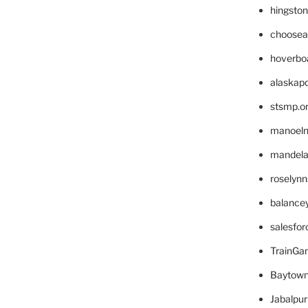
hingsto
choosea
hoverbo
alaskapo
stsmp.o
manoel
mandelae
roselyn
balance
salesfo
TrainG
Baytown
Jabalpu