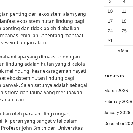
3
4
10
11
ian penting dari ekosistem alam yang
Manfaat ekosistem hutan lindung bagi
17
18
penting dan tidak boleh diabaikan.
24
25
membahas lebih lanjut tentang manfaat
31
i keseimbangan alam.
« Mar
emahami apa yang dimaksud dengan
an lindung adalah hutan yang dikelola
tuk melindungi keanekaragaman hayati
ARCHIVES
aat ekosistem hutan lindung bagi
 banyak. Salah satunya adalah sebagai
March 2026
enis flora dan fauna yang merupakan
akanan alam.
February 2026
January 2026
ukan oleh para ahli lingkungan,
liki peran yang sangat vital dalam
December 20
rofesor John Smith dari Universitas