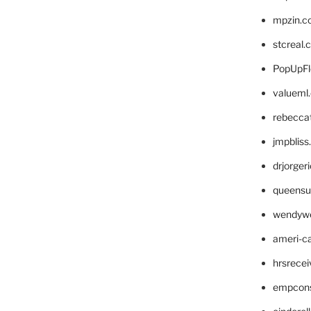
mpzin.c
stcreal.
PopUpFl
valueml
rebecca
jmpblis
drjorger
queensu
wendyw
ameri-
hrsrece
empcon