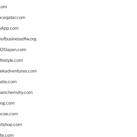
.com
enceqatar.com
aApp.com
eofbusinessdfw.org
OfJapan.com
ifestyle.com
eekadventures.com
labs.com
leanchemdry.com
ing.com
acee.com
ntshop.com
te.com