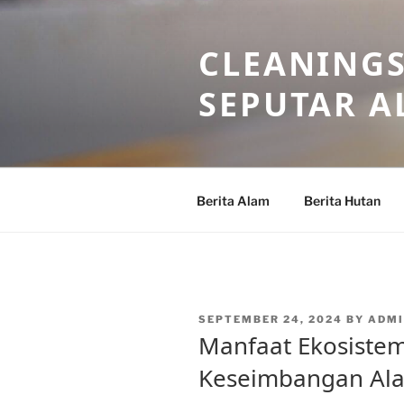
Skip
to
CLEANINGS
content
SEPUTAR A
Berita Alam
Berita Hutan
POSTED
SEPTEMBER 24, 2024
BY
ADMI
ON
Manfaat Ekosiste
Keseimbangan Al