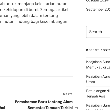
October 2024
ab untuk menjaga kelestarian hutan
n kehidupan di bumi. Semoga artikel
September 20
man yang lebih dalam tentang
m hutan lindung bagi keseimbangan
Search
for:
RECENT POST
Keajaiban Auro
Memukau di La
Keajaiban Auror
Utara
Petualangan di
NEXT
Next
Tengah Asia
Post
Pemahaman Baru tentang Alam
Keajaiban Guru
hui
Semesta: Temuan Terkini