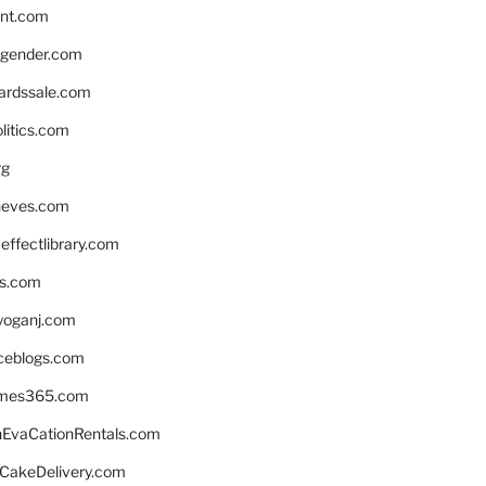
nnt.com
gender.com
ardssale.com
litics.com
rg
neves.com
ffectlibrary.com
ns.com
yoganj.com
rceblogs.com
ames365.com
EvaCationRentals.com
rCakeDelivery.com