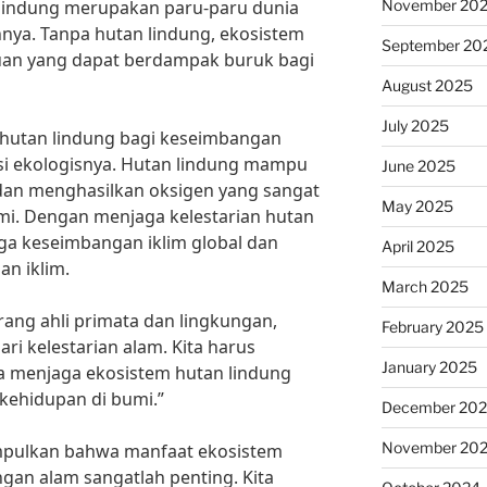
November 20
lindung merupakan paru-paru dunia
nya. Tanpa hutan lindung, ekosistem
September 20
an yang dapat berdampak buruk bagi
August 2025
July 2025
m hutan lindung bagi keseimbangan
gsi ekologisnya. Hutan lindung mampu
June 2025
an menghasilkan oksigen yang sangat
May 2025
mi. Dengan menjaga kelestarian hutan
aga keseimbangan iklim global dan
April 2025
n iklim.
March 2025
rang ahli primata dan lingkungan,
February 2025
ri kelestarian alam. Kita harus
January 2025
 menjaga ekosistem hutan lindung
kehidupan di bumi.”
December 20
November 20
mpulkan bahwa manfaat ekosistem
gan alam sangatlah penting. Kita