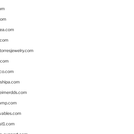
om
com
ea.com
.com
torresjewelry.com
s.com
ico.com
shipa.com
eimerdds.com
camp.com
ivables.com
st1.com