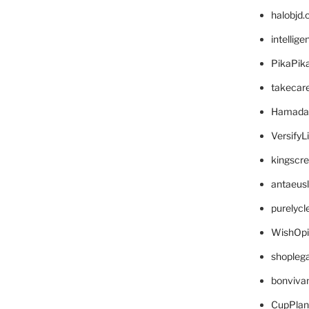
halobjd
intellig
PikaPik
takecar
Hamada
VersifyL
kingscr
antaeus
purelyc
WishOp
shopleg
bonviva
CupPlan