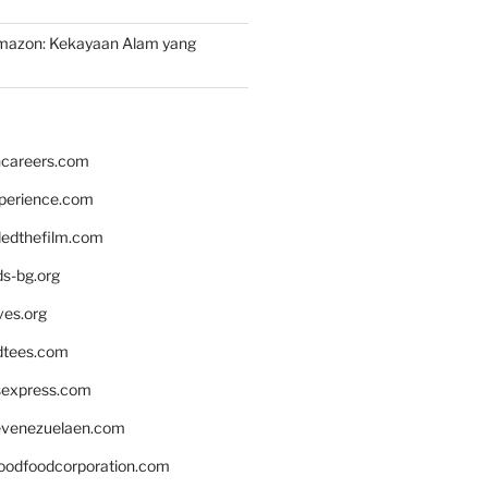
mazon: Kekayaan Alam yang
hcareers.com
xperience.com
edthefilm.com
ds-bg.org
ves.org
tees.com
rsexpress.com
venezuelaen.com
oodfoodcorporation.com