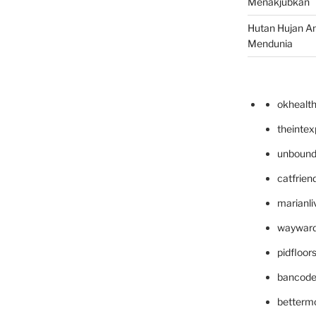
Menakjubkan
Hutan Hujan A
Mendunia
okhealt
theinte
unbound
catfrien
marianli
wayward
pidfloo
bancode
betterm