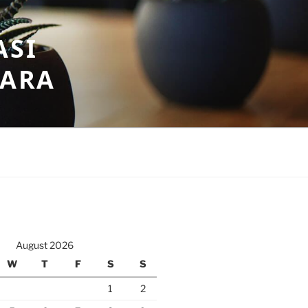
ASI
GARA
August 2026
W
T
F
S
S
1
2