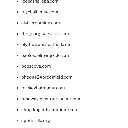
jbellasnailspa.com
mychaihouse.com
alvisgrooming.com
thegeorginaestate.com
blythewoodseafood.com
paolosdelibangkok.com
bobacove.com
phoone24brookfield.com
mickeybarmama.com
roadwayconstructioninc.com
shopdragonflyboutique.com
sportszilla.org