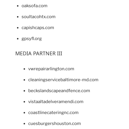
oaksofa.com
soultacohtx.com
capishcaps.com
gpsyfl.org
MEDIA PARTNER III
vwrepairarlington.com
cleaningservicebaltimore-md.com
beckslandscapeandfence.com
vistaaltadelveramendi.com
coastlinecateringnc.com
cuesburgershouston.com