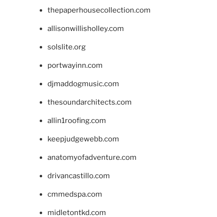
thepaperhousecollection.com
allisonwillisholley.com
solslite.org
portwayinn.com
djmaddogmusic.com
thesoundarchitects.com
allin1roofing.com
keepjudgewebb.com
anatomyofadventure.com
drivancastillo.com
cmmedspa.com
midletontkd.com