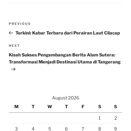
Post
Previous
PREVIOUS
navigation
Post
Terkini: Kabar Terbaru dari Perairan Laut Cilacap
Next
NEXT
Post
Kisah Sukses Pengembangan Berita Alam Sutera:
Transformasi Menjadi Destinasi Utama di Tangerang
August 2026
M
T
W
T
F
S
S
1
2
3
4
5
6
7
8
9