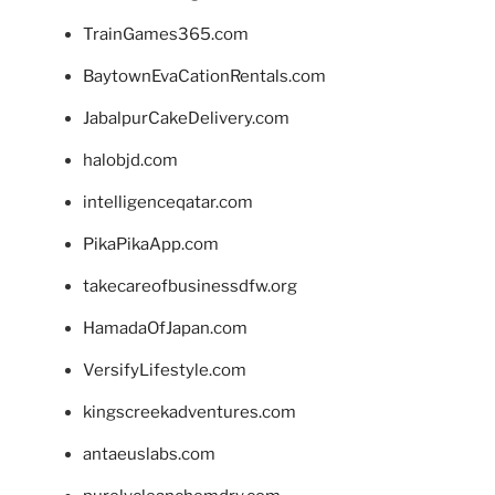
TrainGames365.com
BaytownEvaCationRentals.com
JabalpurCakeDelivery.com
halobjd.com
intelligenceqatar.com
PikaPikaApp.com
takecareofbusinessdfw.org
HamadaOfJapan.com
VersifyLifestyle.com
kingscreekadventures.com
antaeuslabs.com