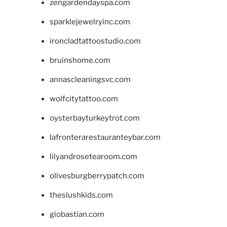
zengardendayspa.com
sparklejewelryinc.com
ironcladtattoostudio.com
bruinshome.com
annascleaningsvc.com
wolfcitytattoo.com
oysterbayturkeytrot.com
lafronterarestauranteybar.com
lilyandrosetearoom.com
olivesburgberrypatch.com
theslushkids.com
giobastian.com