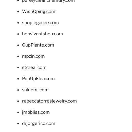
purelycleanchemdry.com
WishOping.com
shoplegacee.com
bonvivantshop.com
CupPlante.com
mpzin.com
stcreal.com
PopUpFlea.com
valueml.com
rebeccatorresjewelry.com
jmpbliss.com
drjorgerico.com