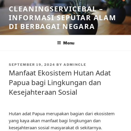
Skip
CLEANINGSERVICEBAL –
to
INFORMASI SEPUTAR ALAM
content
DI BERBAGAI NEGARA
Menu
POSTED
SEPTEMBER 19, 2024
BY
ADMINCLE
ON
Manfaat Ekosistem Hutan Adat
Papua bagi Lingkungan dan
Kesejahteraan Sosial
Hutan adat Papua merupakan bagian dari ekosistem
yang kaya akan manfaat bagi lingkungan dan
kesejahteraan sosial masyarakat di sekitarnya.