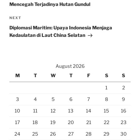
Mencegah Terjadinya Hutan Gundul
Next
NEXT
Post
Diplomasi Maritim: Upaya Indonesia Menjaga
Kedaulatan di Laut China Selatan
August 2026
M
T
W
T
F
S
S
1
2
3
4
5
6
7
8
9
10
11
12
13
14
15
16
17
18
19
20
21
22
23
24
25
26
27
28
29
30