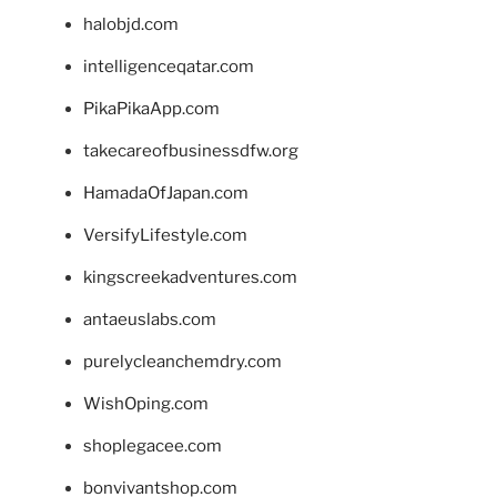
halobjd.com
intelligenceqatar.com
PikaPikaApp.com
takecareofbusinessdfw.org
HamadaOfJapan.com
VersifyLifestyle.com
kingscreekadventures.com
antaeuslabs.com
purelycleanchemdry.com
WishOping.com
shoplegacee.com
bonvivantshop.com