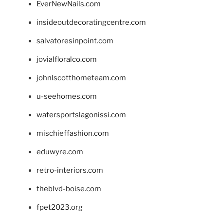
EverNewNails.com
insideoutdecoratingcentre.com
salvatoresinpoint.com
jovialfloralco.com
johnlscotthometeam.com
u-seehomes.com
watersportslagonissi.com
mischieffashion.com
eduwyre.com
retro-interiors.com
theblvd-boise.com
fpet2023.org