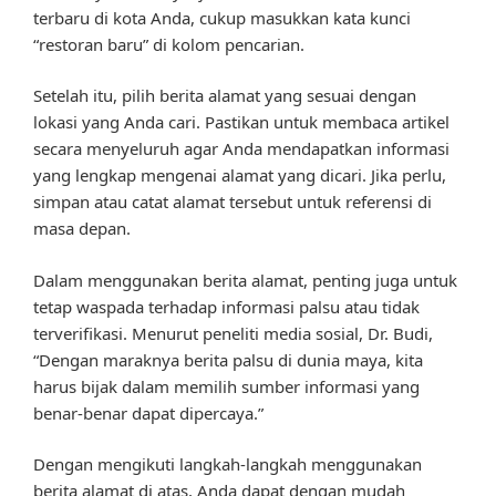
terbaru di kota Anda, cukup masukkan kata kunci
“restoran baru” di kolom pencarian.
Setelah itu, pilih berita alamat yang sesuai dengan
lokasi yang Anda cari. Pastikan untuk membaca artikel
secara menyeluruh agar Anda mendapatkan informasi
yang lengkap mengenai alamat yang dicari. Jika perlu,
simpan atau catat alamat tersebut untuk referensi di
masa depan.
Dalam menggunakan berita alamat, penting juga untuk
tetap waspada terhadap informasi palsu atau tidak
terverifikasi. Menurut peneliti media sosial, Dr. Budi,
“Dengan maraknya berita palsu di dunia maya, kita
harus bijak dalam memilih sumber informasi yang
benar-benar dapat dipercaya.”
Dengan mengikuti langkah-langkah menggunakan
berita alamat di atas, Anda dapat dengan mudah