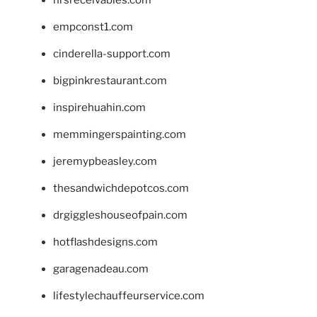
hrsreceivables.com
empconst1.com
cinderella-support.com
bigpinkrestaurant.com
inspirehuahin.com
memmingerspainting.com
jeremypbeasley.com
thesandwichdepotcos.com
drgiggleshouseofpain.com
hotflashdesigns.com
garagenadeau.com
lifestylechauffeurservice.com