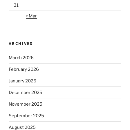
31
« Mar
ARCHIVES
March 2026
February 2026
January 2026
December 2025
November 2025
September 2025
August 2025