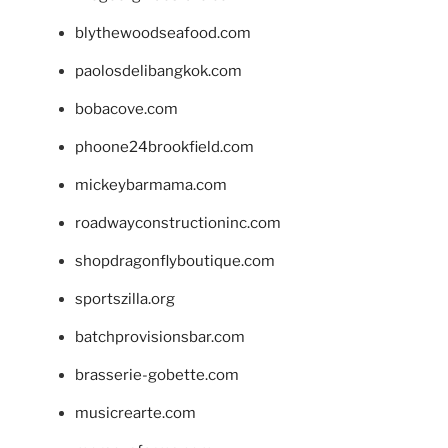
blythewoodseafood.com
paolosdelibangkok.com
bobacove.com
phoone24brookfield.com
mickeybarmama.com
roadwayconstructioninc.com
shopdragonflyboutique.com
sportszilla.org
batchprovisionsbar.com
brasserie-gobette.com
musicrearte.com