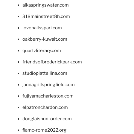
alkaspringswater.com
318mainstreet8h.com
lovenailsspari.com
oakberry-kuwait.com
quartzliterary.com
friendsofbroderickpark.com
studiopiattellina.com
jannagrillspringfield.com
fujiyamacharleston.com
elpatronchardon.com
donglaishun-order.com
fiamc-rome2022.org