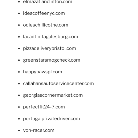
elmazatlanclinton.com
ideacoffeenyc.com
odieschillicothe.com
lacantinitagalesburg.com
pizzadeliverybristol.com
greenstarsmogcheck.com
happypawspl.com
callahansautoservicecenter.com
georgiascornermarket.com
perfectfit24-7.com
portugalprivatedriver.com
von-racer.com