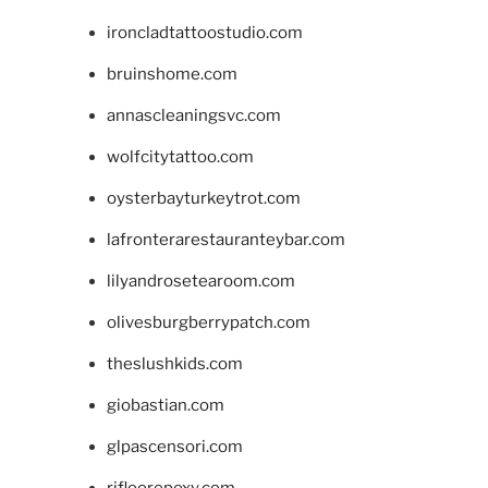
ironcladtattoostudio.com
bruinshome.com
annascleaningsvc.com
wolfcitytattoo.com
oysterbayturkeytrot.com
lafronterarestauranteybar.com
lilyandrosetearoom.com
olivesburgberrypatch.com
theslushkids.com
giobastian.com
glpascensori.com
rifloorepoxy.com