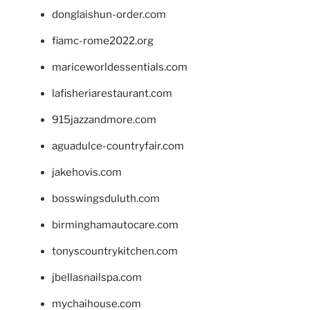
donglaishun-order.com
fiamc-rome2022.org
mariceworldessentials.com
lafisheriarestaurant.com
915jazzandmore.com
aguadulce-countryfair.com
jakehovis.com
bosswingsduluth.com
birminghamautocare.com
tonyscountrykitchen.com
jbellasnailspa.com
mychaihouse.com