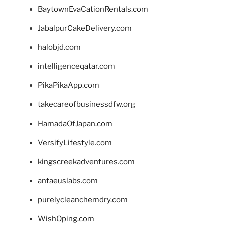
BaytownEvaCationRentals.com
JabalpurCakeDelivery.com
halobjd.com
intelligenceqatar.com
PikaPikaApp.com
takecareofbusinessdfw.org
HamadaOfJapan.com
VersifyLifestyle.com
kingscreekadventures.com
antaeuslabs.com
purelycleanchemdry.com
WishOping.com