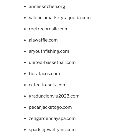
anneskitchen.org
valenciamarketytaqueria.com
reefrecordsllc.com
alawaffle.com
aryouthfishing.com
united-basketball.com
tios-tacos.com
cafecito-satx.com
graduacionviu2023.com
pecanjackstogo.com
zengardendayspa.com
sparklejewelryinc.com