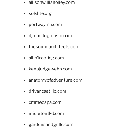
allisonwillisholley.com
solslite.org
portwayinn.com
djmaddogmusic.com
thesoundarchitects.com
allin1roofing.com
keepjudgewebb.com
anatomyofadventure.com
drivancastillo.com
cmmedspa.com
midletontkd.com
gardensandgrills.com