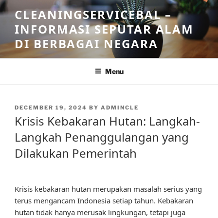
Skip
CLEANINGSERVICEBAL –
to
INFORMASI SEPUTAR ALAM
content
DI BERBAGAI NEGARA
Menu
POSTED
DECEMBER 19, 2024
BY
ADMINCLE
ON
Krisis Kebakaran Hutan: Langkah-
Langkah Penanggulangan yang
Dilakukan Pemerintah
Krisis kebakaran hutan merupakan masalah serius yang
terus mengancam Indonesia setiap tahun. Kebakaran
hutan tidak hanya merusak lingkungan, tetapi juga