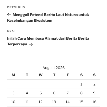
Post
Previous
PREVIOUS
navigation
Post
Menggali Potensi Berita Laut Natuna untuk
Keseimbangan Ekosistem
Next
NEXT
Post
Inilah Cara Membaca Alamat dari Berita Berita
Terpercaya
August 2026
M
T
W
T
F
S
S
1
2
3
4
5
6
7
8
9
10
11
12
13
14
15
16