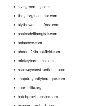
alvisgrooming.com
thegeorginaestate.com
blythewoodseafood.com
paolosdelibangkok.com
bobacove.com
phoone24brookfield.com
mickeybarmama.com
roadwayconstructioninc.com
shopdragonflyboutique.com
sportszilla.org
batchprovisionsbar.com
brasserie-gobette.com