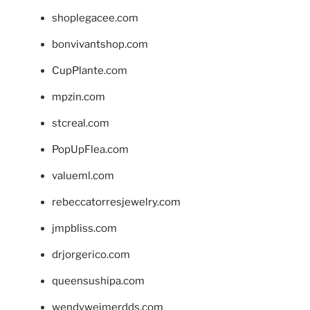
shoplegacee.com
bonvivantshop.com
CupPlante.com
mpzin.com
stcreal.com
PopUpFlea.com
valueml.com
rebeccatorresjewelry.com
jmpbliss.com
drjorgerico.com
queensushipa.com
wendyweimerdds.com