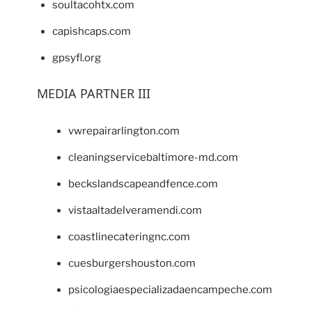
soultacohtx.com
capishcaps.com
gpsyfl.org
MEDIA PARTNER III
vwrepairarlington.com
cleaningservicebaltimore-md.com
beckslandscapeandfence.com
vistaaltadelveramendi.com
coastlinecateringnc.com
cuesburgershouston.com
psicologiaespecializadaencampeche.com