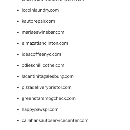
jccoinlaundry.com
kautorepair.com
marjaeswinebar.com
elmazatlanclinton.com
ideacoffeenyc.com
odieschillicothe.com
lacantinitagalesburg.com
pizzadeliverybristol.com
greenstarsmogcheck.com
happypawspl.com
callahansautoservicecenter.com