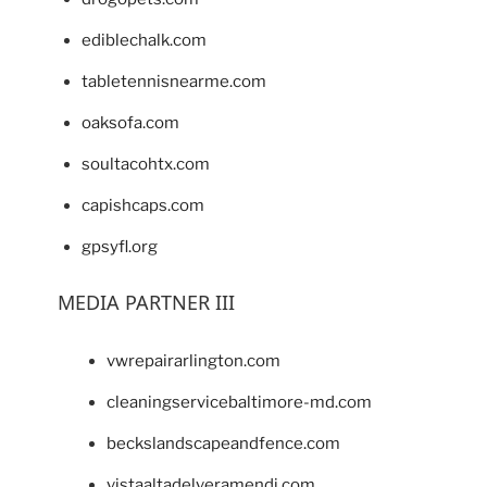
ediblechalk.com
tabletennisnearme.com
oaksofa.com
soultacohtx.com
capishcaps.com
gpsyfl.org
MEDIA PARTNER III
vwrepairarlington.com
cleaningservicebaltimore-md.com
beckslandscapeandfence.com
vistaaltadelveramendi.com