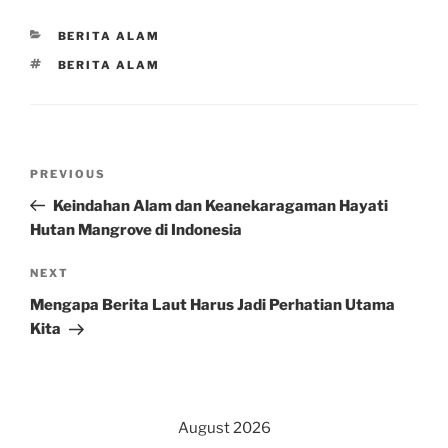
CATEGORIES
BERITA ALAM
TAGS
BERITA ALAM
Post
Previous
PREVIOUS
navigation
Post
Keindahan Alam dan Keanekaragaman Hayati
Hutan Mangrove di Indonesia
Next
NEXT
Post
Mengapa Berita Laut Harus Jadi Perhatian Utama
Kita
August 2026