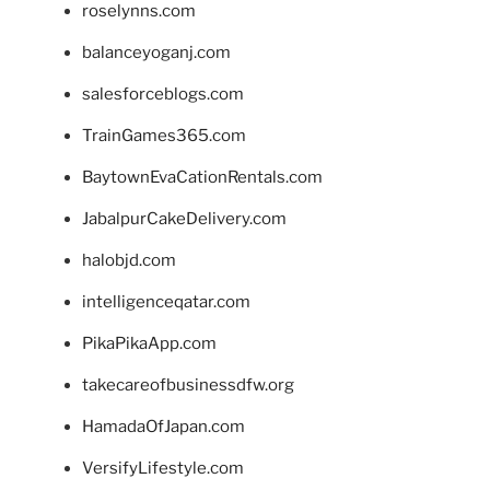
roselynns.com
balanceyoganj.com
salesforceblogs.com
TrainGames365.com
BaytownEvaCationRentals.com
JabalpurCakeDelivery.com
halobjd.com
intelligenceqatar.com
PikaPikaApp.com
takecareofbusinessdfw.org
HamadaOfJapan.com
VersifyLifestyle.com