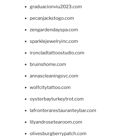
graduacionviu2023.com
pecanjackstogo.com
zengardendayspa.com
sparklejewelryinc.com
ironcladtattoostudio.com
bruinshome.com
annascleaningsvc.com
wolfcitytattoo.com
oysterbayturkeytrot.com
lafronterarestauranteybar.com
lilyandrosetearoom.com
olivesburgberrypatch.com