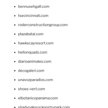
bennusehgall.com
tsecincinnati.com
roderconstructiongroup.com
plazabatai.com
hawkscayresort.com
hellonquads.com
diarioanimales.com
decogaleri.com
unavozparadios.com
shoes-vert.com
elbotanicopanama.com
shadyoaksrockportrvpark.com