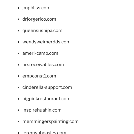
jmpbliss.com
drjorgerico.com
queensushipa.com
wendyweimerdds.com
ameri-camp.com
hrsreceivables.com
empconst1.com
cinderella-support.com
bigpinkrestaurant.com
inspirehuahin.com
memmingerspainting.com
jeremypbeasley.com