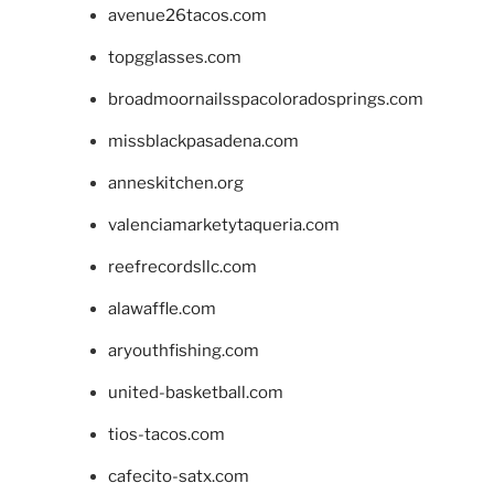
avenue26tacos.com
topgglasses.com
broadmoornailsspacoloradosprings.com
missblackpasadena.com
anneskitchen.org
valenciamarketytaqueria.com
reefrecordsllc.com
alawaffle.com
aryouthfishing.com
united-basketball.com
tios-tacos.com
cafecito-satx.com