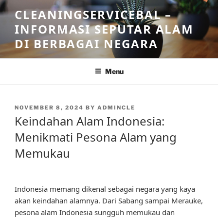
Skip
CLEANINGSERVICEBAL –
to
INFORMASI SEPUTAR ALAM
content
DI BERBAGAI NEGARA
Menu
POSTED
NOVEMBER 8, 2024
BY
ADMINCLE
ON
Keindahan Alam Indonesia:
Menikmati Pesona Alam yang
Memukau
Indonesia memang dikenal sebagai negara yang kaya
akan keindahan alamnya. Dari Sabang sampai Merauke,
pesona alam Indonesia sungguh memukau dan