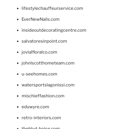
lifestylechauffeurservice.com
EverNewNails.com
insideoutdecoratingcentre.com
salvatoresinpoint.com
jovialfloralco.com
johnlscotthometeam.com
u-seehomes.com
watersportslagonissi.com
mischieffashion.com
eduwyre.com
retro-interiors.com
theblvd-boise.com