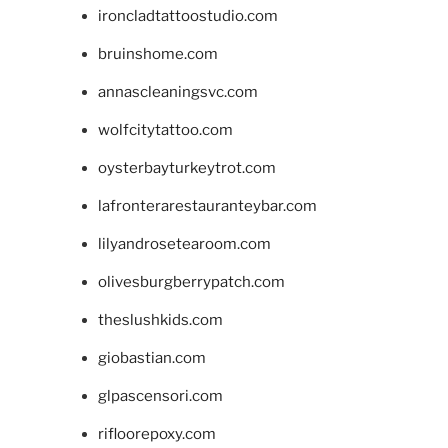
ironcladtattoostudio.com
bruinshome.com
annascleaningsvc.com
wolfcitytattoo.com
oysterbayturkeytrot.com
lafronterarestauranteybar.com
lilyandrosetearoom.com
olivesburgberrypatch.com
theslushkids.com
giobastian.com
glpascensori.com
rifloorepoxy.com