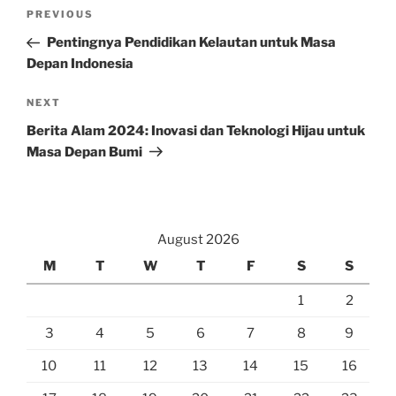
Post
Previous
PREVIOUS
navigation
Post
Pentingnya Pendidikan Kelautan untuk Masa
Depan Indonesia
Next
NEXT
Post
Berita Alam 2024: Inovasi dan Teknologi Hijau untuk
Masa Depan Bumi
August 2026
M
T
W
T
F
S
S
1
2
3
4
5
6
7
8
9
10
11
12
13
14
15
16