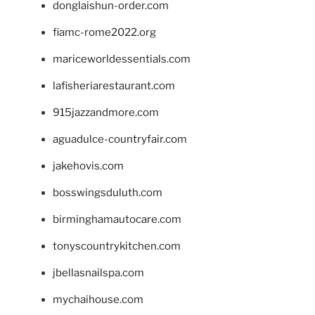
donglaishun-order.com
fiamc-rome2022.org
mariceworldessentials.com
lafisheriarestaurant.com
915jazzandmore.com
aguadulce-countryfair.com
jakehovis.com
bosswingsduluth.com
birminghamautocare.com
tonyscountrykitchen.com
jbellasnailspa.com
mychaihouse.com