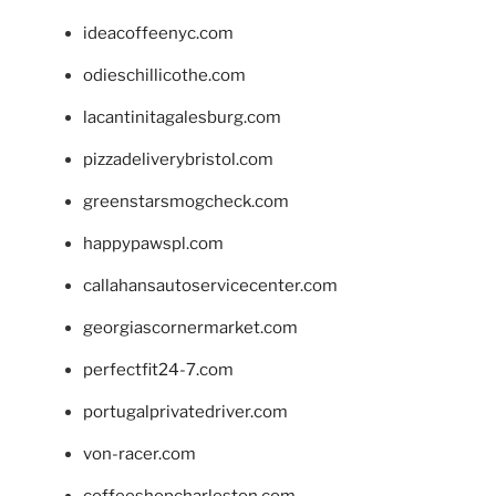
ideacoffeenyc.com
odieschillicothe.com
lacantinitagalesburg.com
pizzadeliverybristol.com
greenstarsmogcheck.com
happypawspl.com
callahansautoservicecenter.com
georgiascornermarket.com
perfectfit24-7.com
portugalprivatedriver.com
von-racer.com
coffeeshopcharleston.com