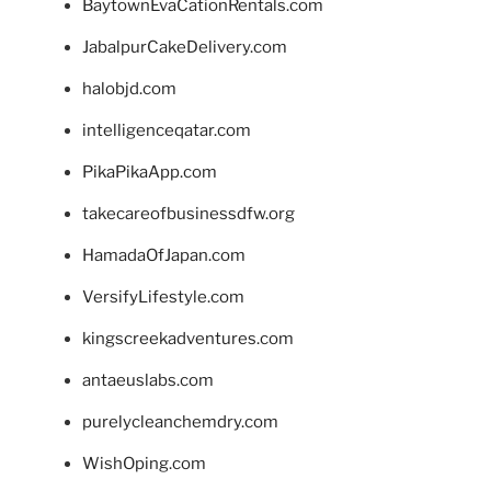
BaytownEvaCationRentals.com
JabalpurCakeDelivery.com
halobjd.com
intelligenceqatar.com
PikaPikaApp.com
takecareofbusinessdfw.org
HamadaOfJapan.com
VersifyLifestyle.com
kingscreekadventures.com
antaeuslabs.com
purelycleanchemdry.com
WishOping.com