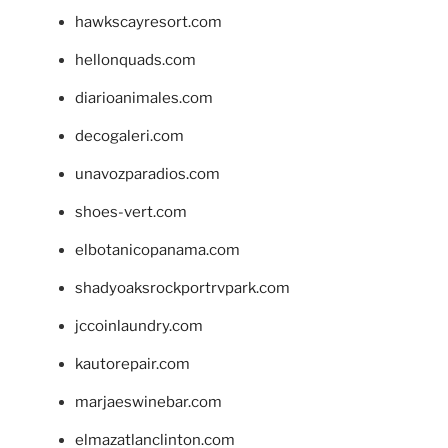
hawkscayresort.com
hellonquads.com
diarioanimales.com
decogaleri.com
unavozparadios.com
shoes-vert.com
elbotanicopanama.com
shadyoaksrockportrvpark.com
jccoinlaundry.com
kautorepair.com
marjaeswinebar.com
elmazatlanclinton.com