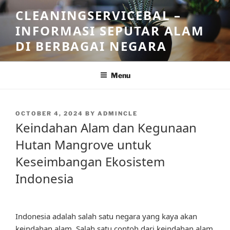
Skip
CLEANINGSERVICEBAL –
to
INFORMASI SEPUTAR ALAM
content
DI BERBAGAI NEGARA
Menu
POSTED
OCTOBER 4, 2024
BY
ADMINCLE
ON
Keindahan Alam dan Kegunaan
Hutan Mangrove untuk
Keseimbangan Ekosistem
Indonesia
Indonesia adalah salah satu negara yang kaya akan
keindahan alam. Salah satu contoh dari keindahan alam