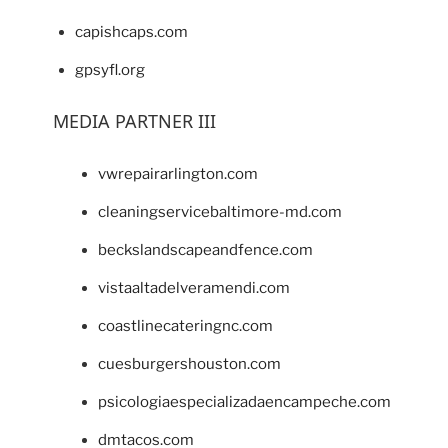
capishcaps.com
gpsyfl.org
MEDIA PARTNER III
vwrepairarlington.com
cleaningservicebaltimore-md.com
beckslandscapeandfence.com
vistaaltadelveramendi.com
coastlinecateringnc.com
cuesburgershouston.com
psicologiaespecializadaencampeche.com
dmtacos.com