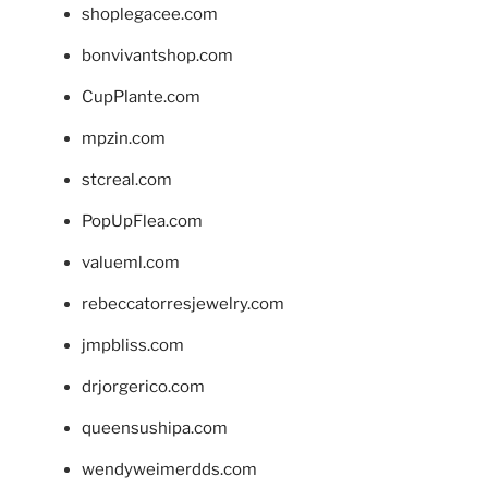
shoplegacee.com
bonvivantshop.com
CupPlante.com
mpzin.com
stcreal.com
PopUpFlea.com
valueml.com
rebeccatorresjewelry.com
jmpbliss.com
drjorgerico.com
queensushipa.com
wendyweimerdds.com