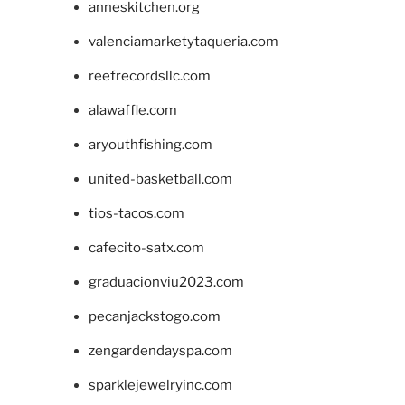
anneskitchen.org
valenciamarketytaqueria.com
reefrecordsllc.com
alawaffle.com
aryouthfishing.com
united-basketball.com
tios-tacos.com
cafecito-satx.com
graduacionviu2023.com
pecanjackstogo.com
zengardendayspa.com
sparklejewelryinc.com