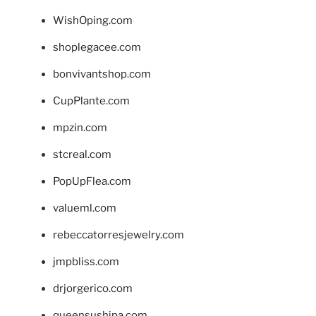
WishOping.com
shoplegacee.com
bonvivantshop.com
CupPlante.com
mpzin.com
stcreal.com
PopUpFlea.com
valueml.com
rebeccatorresjewelry.com
jmpbliss.com
drjorgerico.com
queensushipa.com