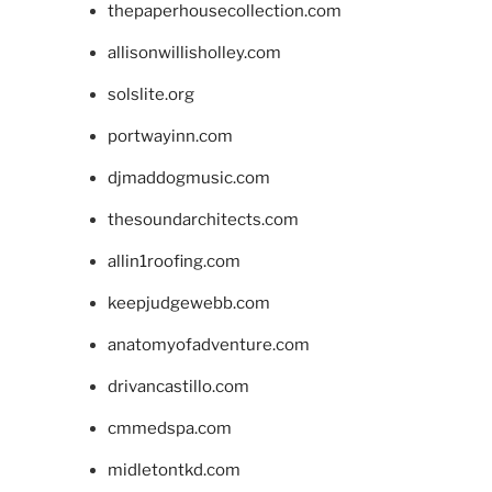
thepaperhousecollection.com
allisonwillisholley.com
solslite.org
portwayinn.com
djmaddogmusic.com
thesoundarchitects.com
allin1roofing.com
keepjudgewebb.com
anatomyofadventure.com
drivancastillo.com
cmmedspa.com
midletontkd.com