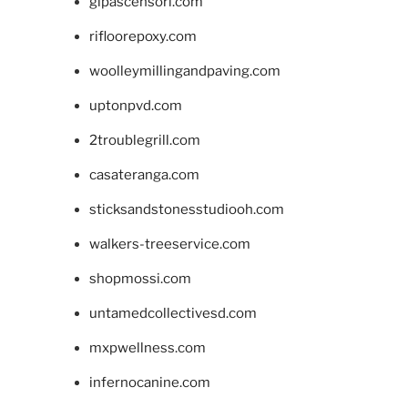
glpascensori.com
rifloorepoxy.com
woolleymillingandpaving.com
uptonpvd.com
2troublegrill.com
casateranga.com
sticksandstonesstudiooh.com
walkers-treeservice.com
shopmossi.com
untamedcollectivesd.com
mxpwellness.com
infernocanine.com