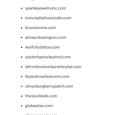
sparklejewelryinc.com
ironcladtattoostudio.com
bruinshome.com
annascleaningsvc.com
wolfcitytattoo.com
oysterbayturkeytrot.com
lafronterarestauranteybar.com
lilyandrosetearoom.com
olivesburgberrypatch.com
theslushkids.com
giobastian.com