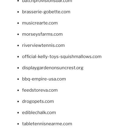
batchprovisionsbar.com
brasserie-gobette.com
musicrearte.com
morseysfarms.com
riverviewtennis.com
official-kelly-toys-squishmallows.com
displaygardenonsuncrest.org
bbq-empire-usa.com
feedstoreva.com
drogopets.com
ediblechalk.com
tabletennisnearme.com