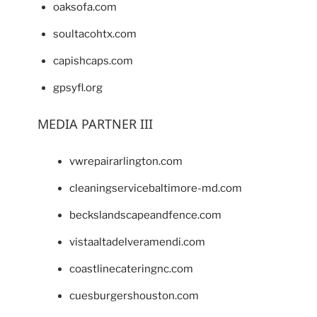
oaksofa.com
soultacohtx.com
capishcaps.com
gpsyfl.org
MEDIA PARTNER III
vwrepairarlington.com
cleaningservicebaltimore-md.com
beckslandscapeandfence.com
vistaaltadelveramendi.com
coastlinecateringnc.com
cuesburgershouston.com