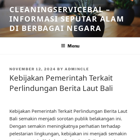
Skip
CLEANINGSERVICEBAL –
to
INFORMASI SEPUTAR ALAM
content
DI BERBAGAI NEGARA
Menu
POSTED
NOVEMBER 12, 2024
BY
ADMINCLE
ON
Kebijakan Pemerintah Terkait
Perlindungan Berita Laut Bali
Kebijakan Pemerintah Terkait Perlindungan Berita Laut
Bali semakin menjadi sorotan publik belakangan ini.
Dengan semakin meningkatnya perhatian terhadap
pelestarian lingkungan, kebijakan ini menjadi semakin