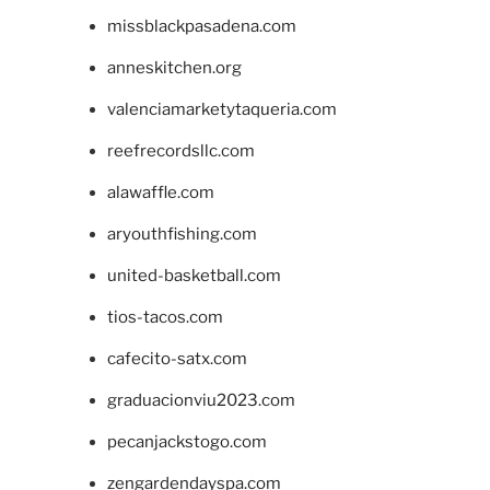
missblackpasadena.com
anneskitchen.org
valenciamarketytaqueria.com
reefrecordsllc.com
alawaffle.com
aryouthfishing.com
united-basketball.com
tios-tacos.com
cafecito-satx.com
graduacionviu2023.com
pecanjackstogo.com
zengardendayspa.com