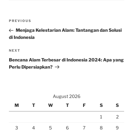
Post
Previous
PREVIOUS
navigation
Post
Menjaga Kelestarian Alam: Tantangan dan Solusi
di Indonesia
Next
NEXT
Post
Bencana Alam Terbesar di Indonesia 2024: Apa yang
Perlu Dipersiapkan?
August 2026
M
T
W
T
F
S
S
1
2
3
4
5
6
7
8
9