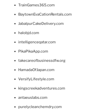
TrainGames365.com
BaytownEvaCationRentals.com
JabalpurCakeDelivery.com
halobjd.com
intelligenceqatar.com
PikaPikaApp.com
takecareofbusinessdfw.org
HamadaOfJapan.com
VersifyLifestyle.com
kingscreekadventures.com
antaeuslabs.com
purelycleanchemdry.com