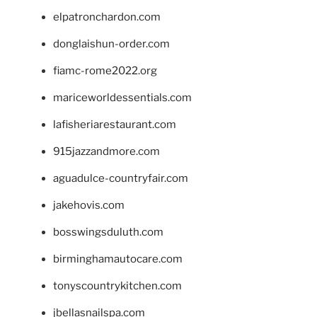
elpatronchardon.com
donglaishun-order.com
fiamc-rome2022.org
mariceworldessentials.com
lafisheriarestaurant.com
915jazzandmore.com
aguadulce-countryfair.com
jakehovis.com
bosswingsduluth.com
birminghamautocare.com
tonyscountrykitchen.com
jbellasnailspa.com